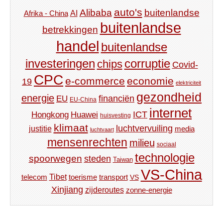
auto's
Alibaba
buitenlandse
AI
Afrika - China
buitenlandse
betrekkingen
handel
buitenlandse
investeringen
corruptie
chips
Covid-
CPC
e-commerce
economie
19
elektriciteit
gezondheid
energie
financiën
EU
EU-China
internet
ICT
Hongkong
Huawei
huisvesting
klimaat
luchtvervuiling
justitie
media
luchtvaart
mensenrechten
milieu
sociaal
technologie
spoorwegen
steden
Taiwan
VS-China
Tibet
toerisme
transport
telecom
VS
Xinjiang
zijderoutes
zonne-energie