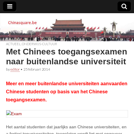
Chinasquare.be
ACTUEEL
,
ONDERWIJS-CULTUUR
Met Chinees toegangsexamen
naar buitenlandse universiteit
by
editor
•
25 februari 2014
Meer en meer buitenlandse universiteiten aanvaarden
Chinese studenten op basis van het Chinese
toegangsexamen.
Het aantal studenten dat jaarlijks aan Chinese universiteiten, en
a fortiori topuniversiteiten, toegelaten wordt ligt met ongeveer