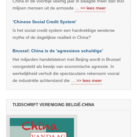
China er de voorbije veertig jaar in slaagde meer dan 800
miljoen mensen uit de armoede
… >> lees meer
‘Chinese Social Credit System’
Is het social credit system een hardnekkige westerse
mythe of de dagelijkse realiteit in China?
Brussel: China is de ‘agressieve schuldige’
Het miljarden handelstekort met Beijing wordt in Brussel
voorgesteld als bewijs van economische agressie. In
werkelijkheid verhult die spectaculaire rekensom vooral
de industriële achterstand die
… >> lees meer
TIJDSCHRIFT VERENIGING BELGIË-CHINA