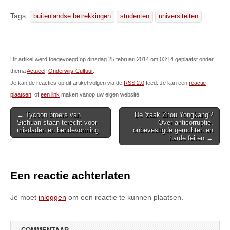
Tags:
buitenlandse betrekkingen
studenten
universiteiten
Dit artikel werd toegevoegd op dinsdag 25 februari 2014 om 03:14 geplaatst onder
thema
Actueel
,
Onderwijs-Cultuur
.
Je kan de reacties op dit artikel volgen via de
RSS 2.0
feed. Je kan een
reactie
plaatsen
, of
een link
maken vanop uw eigen website.
Post
← Tycoon broers van
De 'zaak Zhou Yongkang'?
Sichuan staan terecht voor
Over anticorruptie,
navigation
misdaden en bendevorming
onbevestigde geruchten en
harde feiten →
Een reactie achterlaten
Je moet
inloggen
om een reactie te kunnen plaatsen.