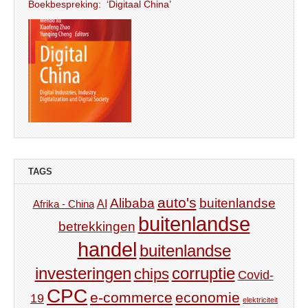
Boekbespreking: ‘Digitaal China’
TAGS
auto's
Alibaba
buitenlandse
AI
Afrika - China
buitenlandse
betrekkingen
handel
buitenlandse
investeringen
corruptie
chips
Covid-
CPC
e-commerce
economie
19
elektriciteit