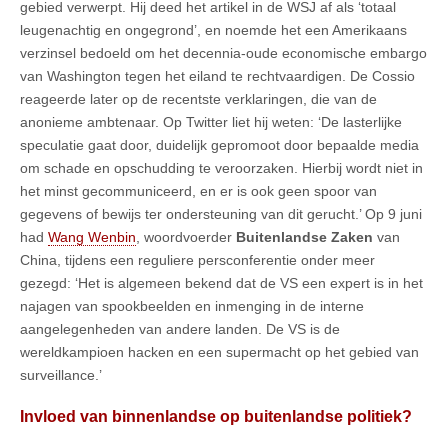
gebied verwerpt. Hij deed het artikel in de WSJ af als ‘totaal
leugenachtig en ongegrond’, en noemde het een Amerikaans
verzinsel bedoeld om het decennia-oude economische embargo
van Washington tegen het eiland te rechtvaardigen. De Cossio
reageerde later op de recentste verklaringen, die van de
anonieme ambtenaar. Op Twitter liet hij weten: ‘De lasterlijke
speculatie gaat door, duidelijk gepromoot door bepaalde media
om schade en opschudding te veroorzaken. Hierbij wordt niet in
het minst gecommuniceerd, en er is ook geen spoor van
gegevens of bewijs ter ondersteuning van dit gerucht.’ Op 9 juni
had
Wang Wenbin
, woordvoerder
Buitenlandse Zaken
van
China, tijdens een reguliere persconferentie onder meer
gezegd: ‘Het is algemeen bekend dat de VS een expert is in het
najagen van spookbeelden en inmenging in de interne
aangelegenheden van andere landen. De VS is de
wereldkampioen hacken en een supermacht op het gebied van
surveillance.’
Invloed van binnenlandse op buitenlandse politiek?