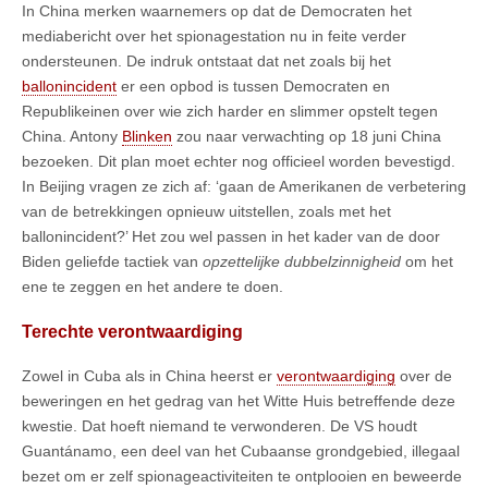
In China merken waarnemers op dat de Democraten het
mediabericht over het spionagestation nu in feite verder
ondersteunen. De indruk ontstaat dat net zoals bij het
ballonincident
er een opbod is tussen Democraten en
Republikeinen over wie zich harder en slimmer opstelt tegen
China. Antony
Blinken
zou naar verwachting op 18 juni China
bezoeken. Dit plan moet echter nog officieel worden bevestigd.
In Beijing vragen ze zich af: ‘gaan de Amerikanen de verbetering
van de betrekkingen opnieuw uitstellen, zoals met het
ballonincident?’ Het zou wel passen in het kader van de door
Biden geliefde tactiek van
opzettelijke dubbelzinnigheid
om het
ene te zeggen en het andere te doen.
Terechte verontwaardiging
Zowel in Cuba als in China heerst er
verontwaardiging
over de
beweringen en het gedrag van het Witte Huis betreffende deze
kwestie. Dat hoeft niemand te verwonderen. De VS houdt
Guantánamo, een deel van het Cubaanse grondgebied, illegaal
bezet om er zelf spionageactiviteiten te ontplooien en beweerde