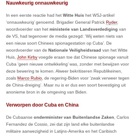
Nauwkeurig onnauwkeurig
In een eerste reactie had het
Witte Huis
het WSJ-artikel
‘onnauwkeurig’ genoemd. Brigadier General Patrick
Ryder
,
woordvoerder van het
ministerie van Landsverdediging
van
de VS, had tegenover de media gezegd: ‘Wij weten niets van
een nieuw soort Chinees spionagestation op Cuba’. De
woordvoerder van de
Nationale Veiligheidsraad
van het Witte
Huis,
John Kirby
voegde eraan toe dat Chinese spionage vanuit
Cuba ‘geen nieuwe ontwikkeling’ was, zonder met bewijzen voor
deze bewering te komen. Alweer bekritiseren Republikeinen,
zoals
Marco Rubio
, de regering-Biden voor ‘zwak verweer tegen
de China-dreiging’. Maar nu is er dus een soort bevestiging uit
anonieme bron in de omgeving van Biden.
Verworpen door Cuba en China
De Cubaanse
onderminister van Buitenlandse Zaken
, Carlos
Fernandez de Cossio, zei dat zijn land elke buitenlandse
militaire aanwezigheid in Latijns-Amerika en het Caribisch