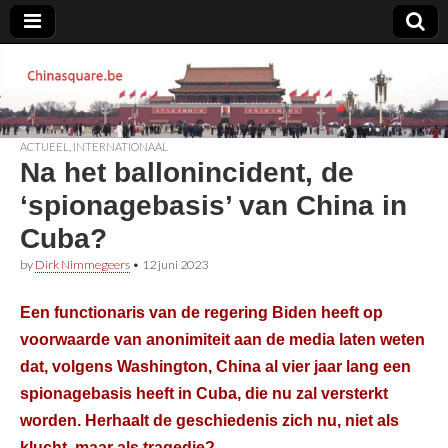
Chinasquare.be
ACTUEEL
,
INTERNATIONAAL
Na het ballonincident, de
‘spionagebasis’ van China in
Cuba?
by
Dirk Nimmegeers
•
12 juni 2023
Een functionaris van de regering Biden heeft op
voorwaarde van anonimiteit aan de media laten weten
dat, volgens Washington, China al vier jaar lang een
spionagebasis heeft in Cuba, die nu zal versterkt
worden. Herhaalt de geschiedenis zich nu, niet als
klucht, maar als tragedie?