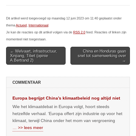
Dit artikel werd toegevoegd op maandag 12 juni 2023 om 11:40 geplaatst onder
thema
Actueel
,
Internationaal
.
Je kan de reacties op dit artikel volgen via de
RSS 2.0
feed. Reacties of linken zijn
momenteel niet toegestaan.
Post
← Welvaart, infrastructuur,
China en Honduras gaan
Xinjiang, Tibet (opinie
snel tot samenwerking over
navigation
A.Bertrand 2)
→
COMMENTAAR
Europa begrijpt China’s klimaatbeleid nog altijd niet
Wie het klimaatdebat in Europa volgt, hoort steeds
hetzelfde verhaal. ‘Europa offert zijn industrie op voor het
klimaat, terwijl China onder het mom van vergroening
… >> lees meer