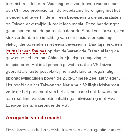
terroristen te folteren. Washington levert tonnen wapens aan
een Chinese provincie, om de vreedzame hereniging met het
moederland te verhinderen, een bewapening die separatisten
op Taiwan onvermijdelijk roekeloos maakt. Deze handelingen
gaan, samen met de patrouilles door de Straat van Taiwan, een
stuk verder dan de inrichting van een basis voor spionage
vlakbij, die bovendien niet eens bewezen is. Daarbij merkt een
journalist van
Reuters
op dat ‘de Verenigde Staten al lang de
gewoonte hebben om China in zijn eigen omgeving te
bespioneren. Het is algemeen geweten dat de VS Taiwan
gebruikt als luisterpost vlakbij het vasteland en regelmatig
spionagevliegtuigen boven de Zuid-Chinese Zee laat vliegen…
Het hoofd van het
Taiwanese Nationale Veiligheidsbureau
vertelde het parlement van het eiland in april dat Taiwan doet
aan real-time versleutelde inlichtingenuitwisseling met Five
Eyes-partners, waaronder de VS’.
Arrogantie van de macht
Deze kwestie is het zoveelste teken van de arrogantie van een