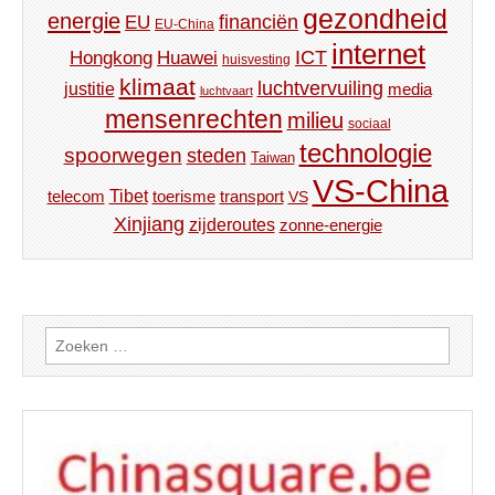
gezondheid
energie
financiën
EU
EU-China
internet
ICT
Hongkong
Huawei
huisvesting
klimaat
luchtvervuiling
justitie
media
luchtvaart
mensenrechten
milieu
sociaal
technologie
spoorwegen
steden
Taiwan
VS-China
Tibet
toerisme
transport
telecom
VS
Xinjiang
zijderoutes
zonne-energie
Zoeken
naar: