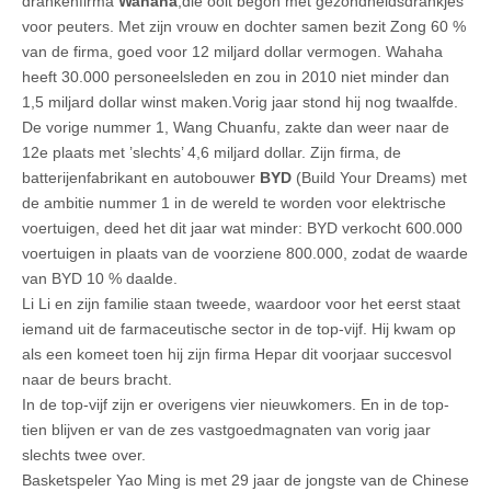
drankenfirma
Wahaha
,die ooit begon met gezondheidsdrankjes
voor peuters. Met zijn vrouw en dochter samen bezit Zong 60 %
van de firma, goed voor 12 miljard dollar vermogen. Wahaha
heeft 30.000 personeelsleden en zou in 2010 niet minder dan
1,5 miljard dollar winst maken.Vorig jaar stond hij nog twaalfde.
De vorige nummer 1, Wang Chuanfu, zakte dan weer naar de
12e plaats met ’slechts’ 4,6 miljard dollar. Zijn firma, de
batterijenfabrikant en autobouwer
BYD
(Build Your Dreams) met
de ambitie nummer 1 in de wereld te worden voor elektrische
voertuigen, deed het dit jaar wat minder: BYD verkocht 600.000
voertuigen in plaats van de voorziene 800.000, zodat de waarde
van BYD 10 % daalde.
Li Li en zijn familie staan tweede, waardoor voor het eerst staat
iemand uit de farmaceutische sector in de top-vijf. Hij kwam op
als een komeet toen hij zijn firma Hepar dit voorjaar succesvol
naar de beurs bracht.
In de top-vijf zijn er overigens vier nieuwkomers. En in de top-
tien blijven er van de zes vastgoedmagnaten van vorig jaar
slechts twee over.
Basketspeler Yao Ming is met 29 jaar de jongste van de Chinese