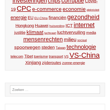
investeringen
corruptie
chips
Covid-
CPC
e-commerce
economie
19
elektriciteit
gezondheid
energie
financiën
EU
EU-China
internet
ICT
Hongkong
Huawei
huisvesting
klimaat
luchtvervuiling
justitie
media
luchtvaart
mensenrechten
milieu
sociaal
technologie
spoorwegen
steden
Taiwan
VS-China
Tibet
toerisme
transport
telecom
VS
Xinjiang
zijderoutes
zonne-energie
Zoeken
naar: