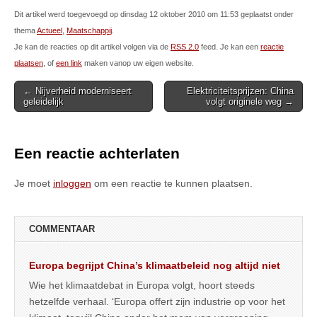
Dit artikel werd toegevoegd op dinsdag 12 oktober 2010 om 11:53 geplaatst onder
thema
Actueel
,
Maatschappij
.
Je kan de reacties op dit artikel volgen via de
RSS 2.0
feed. Je kan een
reactie
plaatsen
, of
een link
maken vanop uw eigen website.
Post
← Nijverheid moderniseert
Elektriciteitsprijzen: China
geleidelijk
volgt originele weg →
navigation
Een reactie achterlaten
Je moet
inloggen
om een reactie te kunnen plaatsen.
COMMENTAAR
Europa begrijpt China’s klimaatbeleid nog altijd niet
Wie het klimaatdebat in Europa volgt, hoort steeds
hetzelfde verhaal. ‘Europa offert zijn industrie op voor het