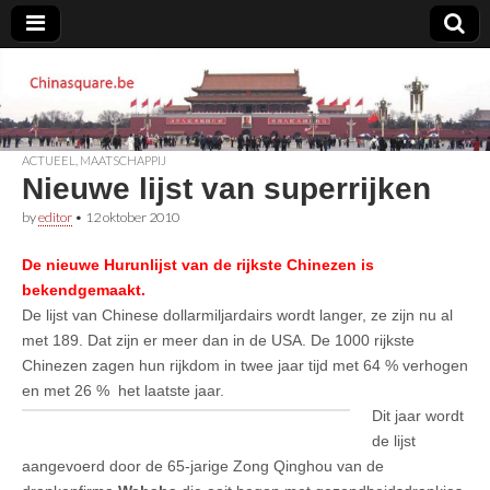
Chinasquare.be
ACTUEEL
,
MAATSCHAPPIJ
Nieuwe lijst van superrijken
by
editor
•
12 oktober 2010
De nieuwe Hurunlijst van de rijkste Chinezen is
bekendgemaakt.
De lijst van Chinese dollarmiljardairs wordt langer, ze zijn nu al
met 189. Dat zijn er meer dan in de USA. De 1000 rijkste
Chinezen zagen hun rijkdom in twee jaar tijd met 64 % verhogen
en met 26 % het laatste jaar.
D
it jaar wordt
de lijst
aangevoerd door de 65-jarige Zong Qinghou van de