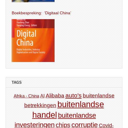
Boekbespreking: ‘Digitaal China’
TAGS
auto's
Alibaba
buitenlandse
AI
Afrika - China
buitenlandse
betrekkingen
handel
buitenlandse
investeringen
corruptie
chips
Covid-