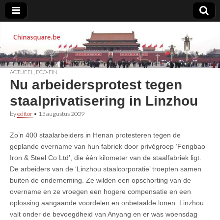
Chinasquare.be
ACTUEEL
,
ECO-FIN
Nu arbeidersprotest tegen
staalprivatisering in Linzhou
by
editor
•
15 augustus 2009
Zo’n 400 staalarbeiders in Henan protesteren tegen de
geplande overname van hun fabriek door privégroep ‘Fengbao
Iron & Steel Co Ltd’, die één kilometer van de staalfabriek ligt.
De arbeiders van de ‘Linzhou staalcorporatie’ troepten samen
buiten de onderneming. Ze wilden een opschorting van de
overname en ze vroegen een hogere compensatie en een
oplossing aangaande voordelen en onbetaalde lonen. Linzhou
valt onder de bevoegdheid van Anyang en er was woensdag