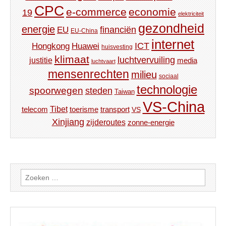
CPC
e-commerce
economie
19
elektriciteit
gezondheid
energie
financiën
EU
EU-China
internet
ICT
Hongkong
Huawei
huisvesting
klimaat
luchtvervuiling
justitie
media
luchtvaart
mensenrechten
milieu
sociaal
technologie
spoorwegen
steden
Taiwan
VS-China
Tibet
toerisme
transport
telecom
VS
Xinjiang
zijderoutes
zonne-energie
Zoeken
naar: