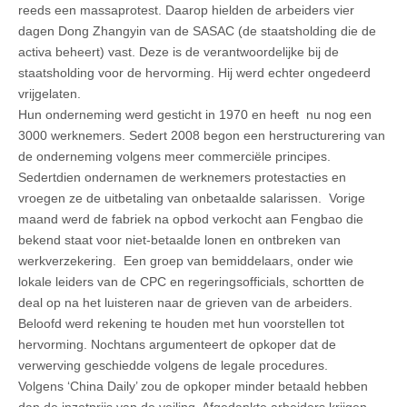
reeds een massaprotest. Daarop hielden de arbeiders vier
dagen
Dong Zhangyin
van de SASAC (de staatsholding die de
activa beheert) vast. Deze is de verantwoordelijke bij de
staatsholding voor de hervorming. Hij werd echter ongedeerd
vrijgelaten.
Hun onderneming werd gesticht in 1970 en heeft nu nog een
3000 werknemers. Sedert 2008 begon een herstructurering van
de onderneming volgens meer commerciële principes.
Sedertdien ondernamen de werknemers protestacties en
vroegen ze de uitbetaling van onbetaalde salarissen. Vorige
maand werd de fabriek na opbod verkocht aan Fengbao die
bekend staat voor niet-betaalde lonen en ontbreken van
werkverzekering. Een groep van bemiddelaars, onder wie
lokale leiders van de CPC en regeringsofficials, schortten de
deal op na het luisteren naar de grieven van de arbeiders.
Beloofd werd rekening te houden met hun voorstellen tot
hervorming. Nochtans argumenteert de opkoper dat de
verwerving geschiedde volgens de legale procedures.
Volgens ‘China Daily’ zou de opkoper minder betaald hebben
dan de inzetprijs van de veiling. Afgedankte arbeiders krijgen