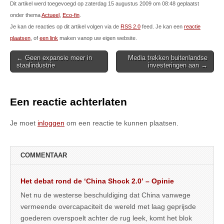
Dit artikel werd toegevoegd op zaterdag 15 augustus 2009 om 08:48 geplaatst
onder thema
Actueel
,
Eco-fin
.
Je kan de reacties op dit artikel volgen via de
RSS 2.0
feed. Je kan een
reactie
plaatsen
, of
een link
maken vanop uw eigen website.
Post
← Geen expansie meer in
Media trekken buitenlandse
staalindustrie
investeringen aan →
navigation
Een reactie achterlaten
Je moet
inloggen
om een reactie te kunnen plaatsen.
COMMENTAAR
Het debat rond de ‘China Shock 2.0’ – Opinie
Net nu de westerse beschuldiging dat China vanwege
vermeende overcapaciteit de wereld met laag geprijsde
goederen overspoelt achter de rug leek, komt het blok