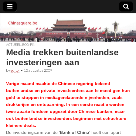
Chinasquare.be
ACTUEEL
,
ECO-FIN
Media trekken buitenlandse
investeringen aan
by
editor
•
15 augustus 2009
Vorige maand maakte de Chinese regering bekend
buitenlandse en private investeerders aan te moedigen hun
geld te stoppen in mediagerelateerde nijverheden, zoals
drukkerijen en ontspanning. In een eerste reactie werden
twee aparte fondsen opgezet door Chinese banken, maar
ook buitenlandse investeerders beginnen met schuchtere
kleinere deals.
De investeringsarm van de ‘
Bank of China
‘ heeft een apart