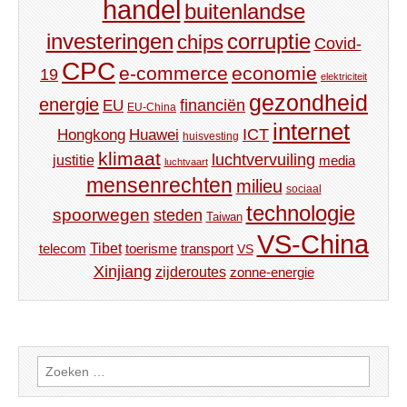
handel
buitenlandse
investeringen
corruptie
chips
Covid-
CPC
e-commerce
economie
19
elektriciteit
gezondheid
energie
financiën
EU
EU-China
internet
ICT
Hongkong
Huawei
huisvesting
klimaat
luchtvervuiling
justitie
media
luchtvaart
mensenrechten
milieu
sociaal
technologie
spoorwegen
steden
Taiwan
VS-China
Tibet
toerisme
transport
telecom
VS
Xinjiang
zijderoutes
zonne-energie
Zoeken
naar: