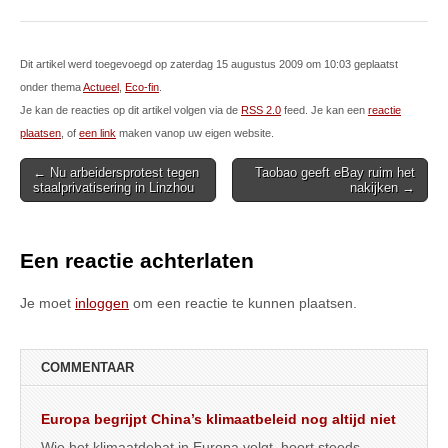
Dit artikel werd toegevoegd op zaterdag 15 augustus 2009 om 10:03 geplaatst
onder thema
Actueel
,
Eco-fin
.
Je kan de reacties op dit artikel volgen via de
RSS 2.0
feed. Je kan een
reactie
plaatsen
, of
een link
maken vanop uw eigen website.
Post
← Nu arbeidersprotest tegen
Taobao geeft eBay ruim het
staalprivatisering in Linzhou
nakijken →
navigation
Een reactie achterlaten
Je moet
inloggen
om een reactie te kunnen plaatsen.
COMMENTAAR
Europa begrijpt China’s klimaatbeleid nog altijd niet
Wie het klimaatdebat in Europa volgt, hoort steeds