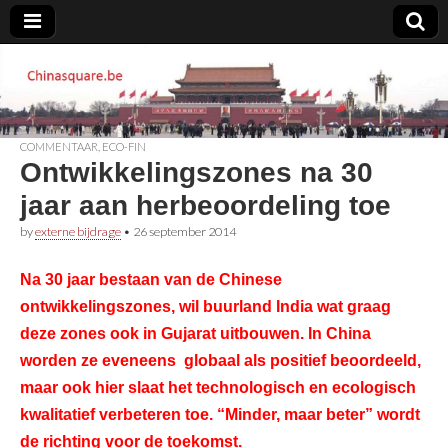
Chinasquare.be
COMMENTAAR
,
ECO-FIN
Ontwikkelingszones na 30
jaar aan herbeoordeling toe
by
externe bijdrage
•
26 september 2014
Na 30 jaar bestaan van de Chinese
ontwikkelingszones, wil buurland India wat graag
deze zones ook in Gujarat uitbouwen. In China
worden ze eveneens globaal als positief beoordeeld,
maar o
ok hier
slaat het technologisch en ecologisch
kwalitatief verbeteren toe. “Minder, maar beter” wordt
de richting voor de toekomst.