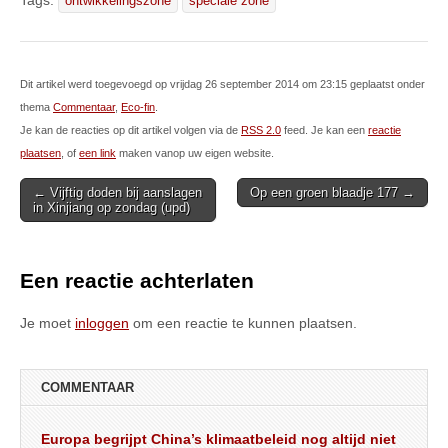
ontwikkelingszone
speciale zone
Dit artikel werd toegevoegd op vrijdag 26 september 2014 om 23:15 geplaatst onder
thema
Commentaar
,
Eco-fin
.
Je kan de reacties op dit artikel volgen via de
RSS 2.0
feed. Je kan een
reactie
plaatsen
, of
een link
maken vanop uw eigen website.
Post
← Vijftig doden bij aanslagen
Op een groen blaadje 177 →
in Xinjiang op zondag (upd)
navigation
Een reactie achterlaten
Je moet
inloggen
om een reactie te kunnen plaatsen.
COMMENTAAR
Europa begrijpt China’s klimaatbeleid nog altijd niet