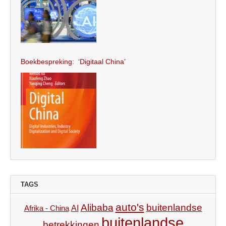
Boekbespreking: ‘Digitaal China’
TAGS
auto's
Alibaba
buitenlandse
AI
Afrika - China
buitenlandse
betrekkingen