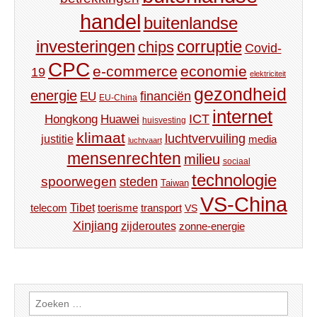
handel
buitenlandse
investeringen
corruptie
chips
Covid-
CPC
e-commerce
economie
19
elektriciteit
gezondheid
energie
financiën
EU
EU-China
internet
ICT
Hongkong
Huawei
huisvesting
klimaat
luchtvervuiling
justitie
media
luchtvaart
mensenrechten
milieu
sociaal
technologie
spoorwegen
steden
Taiwan
VS-China
Tibet
toerisme
transport
telecom
VS
Xinjiang
zijderoutes
zonne-energie
Zoeken
naar: