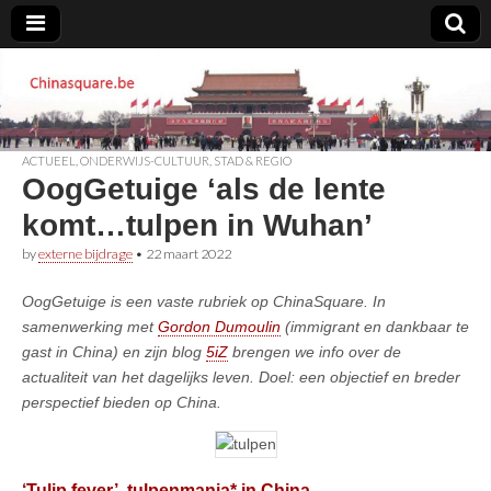
Chinasquare.be
ACTUEEL
,
ONDERWIJS-CULTUUR
,
STAD & REGIO
OogGetuige ‘als de lente
komt…tulpen in Wuhan’
by
externe bijdrage
•
22 maart 2022
OogGetuige is een vaste rubriek op ChinaSquare. In
samenwerking met
Gordon Dumoulin
(immigrant en dankbaar te
gast in China) en zijn blog
5iZ
brengen we info over de
actualiteit van het dagelijks leven. Doel: een objectief en breder
perspectief bieden op China.
‘Tulip fever’, tulpenmania* in China..