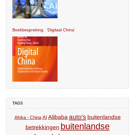
Boekbespreking: ‘Digitaal China’
TAGS
auto's
Alibaba
buitenlandse
AI
Afrika - China
buitenlandse
betrekkingen