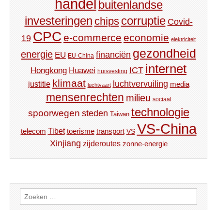
handel
buitenlandse
investeringen
corruptie
chips
Covid-
CPC
e-commerce
economie
19
elektriciteit
gezondheid
energie
financiën
EU
EU-China
internet
ICT
Hongkong
Huawei
huisvesting
klimaat
luchtvervuiling
justitie
media
luchtvaart
mensenrechten
milieu
sociaal
technologie
spoorwegen
steden
Taiwan
VS-China
Tibet
toerisme
transport
telecom
VS
Xinjiang
zijderoutes
zonne-energie
Zoeken
naar: