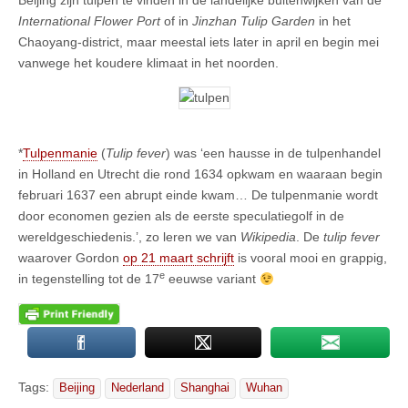
Beijing zijn tulpen te vinden in de landelijke buitenwijken van de
International Flower Port
of in
Jinzhan Tulip Garden
in het
Chaoyang-district, maar meestal iets later in april en begin mei
vanwege het koudere klimaat in het noorden.
*
Tulpenmanie
(
Tulip fever
) was ‘een hausse in de tulpenhandel
in Holland en Utrecht die rond 1634 opkwam en waaraan begin
februari 1637 een abrupt einde kwam… De tulpenmanie wordt
door economen gezien als de eerste speculatiegolf in de
wereldgeschiedenis.’, zo leren we van
Wikipedia
. De
tulip fever
waarover Gordon
op 21 maart schrijft
is vooral mooi en grappig,
e
in tegenstelling tot de 17
eeuwse variant
Tags:
Beijing
Nederland
Shanghai
Wuhan