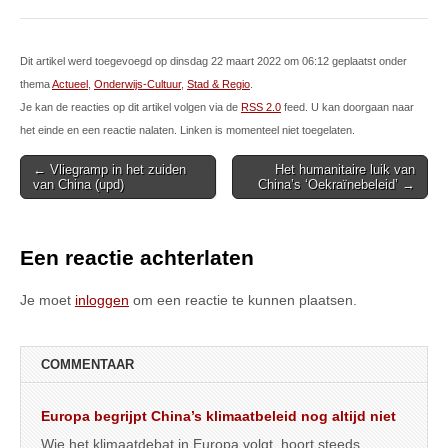
Dit artikel werd toegevoegd op dinsdag 22 maart 2022 om 06:12 geplaatst onder
thema
Actueel
,
Onderwijs-Cultuur
,
Stad & Regio
.
Je kan de reacties op dit artikel volgen via de
RSS 2.0
feed. U kan doorgaan naar
het einde en een reactie nalaten. Linken is momenteel niet toegelaten.
Post
← Vliegramp in het zuiden
Het humanitaire luik van
van China (upd)
China’s ‘Oekraïnebeleid’ →
navigation
Een reactie achterlaten
Je moet
inloggen
om een reactie te kunnen plaatsen.
COMMENTAAR
Europa begrijpt China’s klimaatbeleid nog altijd niet
Wie het klimaatdebat in Europa volgt, hoort steeds