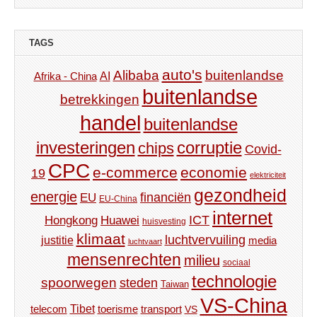
TAGS
auto's
Alibaba
buitenlandse
AI
Afrika - China
buitenlandse
betrekkingen
handel
buitenlandse
investeringen
corruptie
chips
Covid-
CPC
e-commerce
economie
19
elektriciteit
gezondheid
energie
financiën
EU
EU-China
internet
ICT
Hongkong
Huawei
huisvesting
klimaat
luchtvervuiling
justitie
media
luchtvaart
mensenrechten
milieu
sociaal
technologie
spoorwegen
steden
Taiwan
VS-China
Tibet
toerisme
transport
telecom
VS