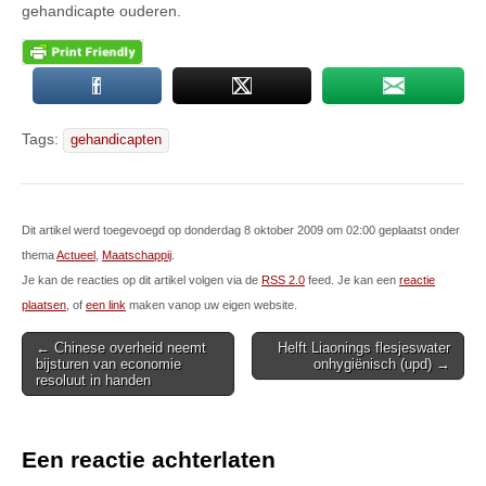
gehandicapte ouderen.
Tags:
gehandicapten
Dit artikel werd toegevoegd op donderdag 8 oktober 2009 om 02:00 geplaatst onder
thema
Actueel
,
Maatschappij
.
Je kan de reacties op dit artikel volgen via de
RSS 2.0
feed. Je kan een
reactie
plaatsen
, of
een link
maken vanop uw eigen website.
Post
← Chinese overheid neemt
Helft Liaonings flesjeswater
bijsturen van economie
onhygiënisch (upd) →
navigation
resoluut in handen
Een reactie achterlaten