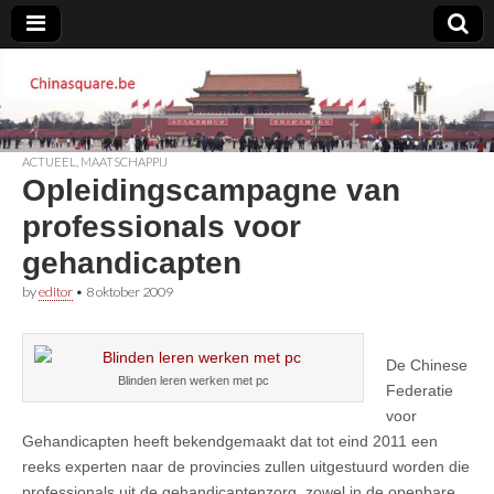
Chinasquare.be
ACTUEEL
,
MAATSCHAPPIJ
Opleidingscampagne van
professionals voor
gehandicapten
by
editor
•
8 oktober 2009
De Chinese
Blinden leren werken met pc
Federatie
voor
Gehandicapten heeft bekendgemaakt dat tot eind 2011 een
reeks experten naar de provincies zullen uitgestuurd worden die
professionals uit de gehandicaptenzorg, zowel in de openbare