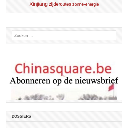
Xinjiang
zijderoutes
zonne-energie
Zoeken
naar:
DOSSIERS