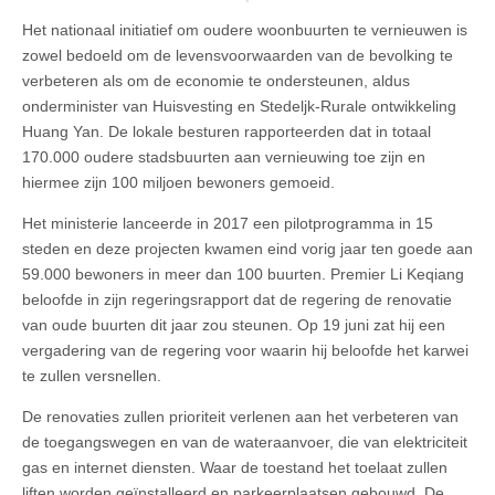
Het nationaal initiatief om oudere woonbuurten te vernieuwen is
zowel bedoeld om de levensvoorwaarden van de bevolking te
verbeteren als om de economie te ondersteunen, aldus
onderminister van Huisvesting en Stedeljk-Rurale ontwikkeling
Huang Yan. De lokale besturen rapporteerden dat in totaal
170.000 oudere stadsbuurten aan vernieuwing toe zijn en
hiermee zijn 100 miljoen bewoners gemoeid.
Het ministerie lanceerde in 2017 een pilotprogramma in 15
steden en deze projecten kwamen eind vorig jaar ten goede aan
59.000 bewoners in meer dan 100 buurten. Premier Li Keqiang
beloofde in zijn regeringsrapport dat de regering de renovatie
van oude buurten dit jaar zou steunen. Op 19 juni zat hij een
vergadering van de regering voor waarin hij beloofde het karwei
te zullen versnellen.
De renovaties zullen prioriteit verlenen aan het verbeteren van
de toegangswegen en van de wateraanvoer, die van elektriciteit
gas en internet diensten. Waar de toestand het toelaat zullen
liften worden geïnstalleerd en parkeerplaatsen gebouwd. De