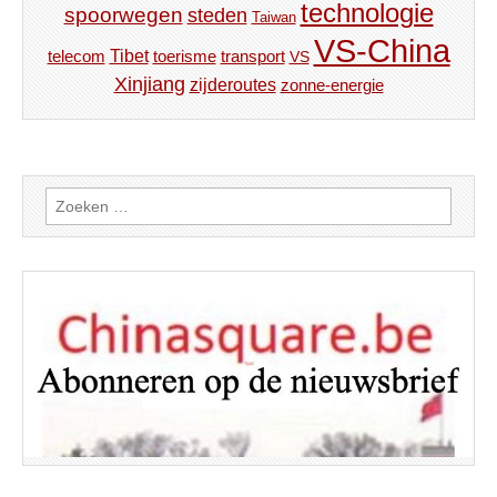
technologie
spoorwegen
steden
Taiwan
VS-China
Tibet
toerisme
transport
telecom
VS
Xinjiang
zijderoutes
zonne-energie
Zoeken
naar: