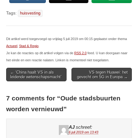
Tags:
huisvesting
Dit artikel werd toegevoegd op vrijdag 5 juli 2019 om 00:15 geplaatst onder thema
Actueel
,
Stad & Regio
.
Je kan de reacties op dit artikel volgen via de
RSS 2.0
feed. U kan doorgaan naar
het einde en een reactie nalaten. Linken is momenteel niet toegelaten.
Post
← ‘China haalt VS in als
VS tegen Huawei: het
leidende wetenschapsmacht’
gevecht om 5G in Europa →
navigation
7 comments for “
Oude stadsbuurten
worden vernieuwd
”
AJ
schreef:
6 juli 2019 om 13:43