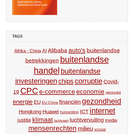
TAGS
auto's
Alibaba
buitenlandse
AI
Afrika - China
buitenlandse
betrekkingen
handel
buitenlandse
investeringen
corruptie
chips
Covid-
CPC
e-commerce
economie
19
elektriciteit
gezondheid
energie
financiën
EU
EU-China
internet
ICT
Hongkong
Huawei
huisvesting
klimaat
luchtvervuiling
justitie
media
luchtvaart
mensenrechten
milieu
sociaal