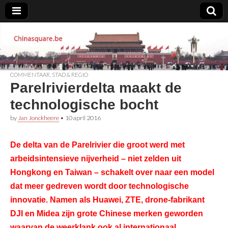
Chinasquare.be
COMMENTAAR
,
STAD & REGIO
Parelrivierdelta maakt de
technologische bocht
by
Jan Jonckheere
•
10 april 2016
De delta van de Parelrivier die groot werd met
arbeidsintensieve nijverheid – niet zelden uit
Hongkong en Taiwan – schakelt over naar een model
dat meer gedreven wordt door technologische
innovatie. Namen als Huawei, ZTE, drone-fabrikant
DJI en Midea zijn grote Chinese merken geworden
waarvan de weerklank ook al internationaal