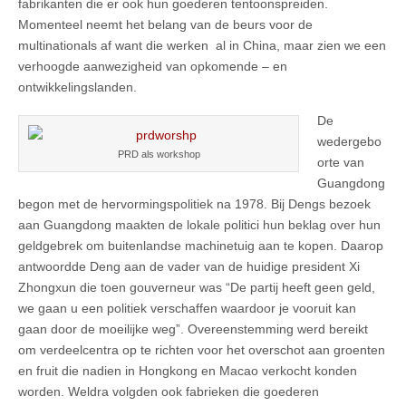
fabrikanten die er ook hun goederen tentoonspreiden.
Momenteel neemt het belang van de beurs voor de
multinationals af want die werken al in China, maar zien we een
verhoogde aanwezigheid van opkomende – en
ontwikkelingslanden.
De
wedergebo
PRD als workshop
orte van
Guangdong
begon met de hervormingspolitiek na 1978. Bij Dengs bezoek
aan Guangdong maakten de lokale politici hun beklag over hun
geldgebrek om buitenlandse machinetuig aan te kopen. Daarop
antwoordde Deng aan de vader van de huidige president Xi
Zhongxun die toen gouverneur was “De partij heeft geen geld,
we gaan u een politiek verschaffen waardoor je vooruit kan
gaan door de moeilijke weg”. Overeenstemming werd bereikt
om verdeelcentra op te richten voor het overschot aan groenten
en fruit die nadien in Hongkong en Macao verkocht konden
worden. Weldra volgden ook fabrieken die goederen