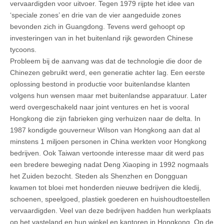
vervaardigden voor uitvoer. Tegen 1979 rijpte het idee van
‘speciale zones’ en drie van de vier aangeduide zones
bevonden zich in Guangdong. Tevens werd gehoopt op
investeringen van in het buitenland rijk geworden Chinese
tycoons.
Probleem bij de aanvang was dat de technologie die door de
Chinezen gebruikt werd, een generatie achter lag. Een eerste
oplossing bestond in productie voor buitenlandse klanten
volgens hun wensen maar met buitenlandse apparatuur. Later
werd overgeschakeld naar joint ventures en het is vooral
Hongkong die zijn fabrieken ging verhuizen naar de delta. In
1987 kondigde gouverneur Wilson van Hongkong aan dat al
minstens 1 miljoen personen in China werkten voor Hongkong
bedrijven. Ook Taiwan vertoonde interesse maar dit werd pas
een bredere beweging nadat Deng Xiaoping in 1992 nogmaals
het Zuiden bezocht. Steden als Shenzhen en Dongguan
kwamen tot bloei met honderden nieuwe bedrijven die kledij,
schoenen, speelgoed, plastiek goederen en huishoudtoestellen
vervaardigden. Veel van deze bedrijven hadden hun werkplaats
op het vasteland en hun winkel en kantoren in Hongkong. Op de