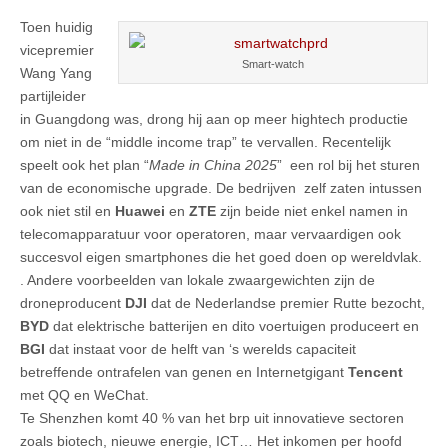
Toen huidig
vicepremier
Smart-watch
Wang Yang
partijleider
in Guangdong was, drong hij aan op meer hightech productie
om niet in de “middle income trap” te vervallen. Recentelijk
speelt ook het plan “
Made in China 2025
” een rol bij het sturen
van de economische upgrade. De bedrijven zelf zaten intussen
ook niet stil en
Huawei
en
ZTE
zijn beide niet enkel namen in
telecomapparatuur voor operatoren, maar vervaardigen ook
succesvol eigen smartphones die het goed doen op wereldvlak.
. Andere voorbeelden van lokale zwaargewichten zijn de
droneproducent
DJI
dat de Nederlandse premier Rutte bezocht,
BYD
dat elektrische batterijen en dito voertuigen produceert en
BGI
dat instaat voor de helft van ‘s werelds capaciteit
betreffende ontrafelen van genen en Internetgigant
Tencent
met QQ en WeChat.
Te Shenzhen komt 40 % van het brp uit innovatieve sectoren
zoals biotech, nieuwe energie, ICT… Het inkomen per hoofd