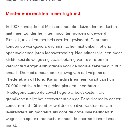
miljoen m2 showrooms zorgde.
Minder voorrechten, meer hightech
In 2007 kondigde het Ministerie aan dat duizenden producten
niet meer zonder heffingen mochten worden uitgevoerd.
Plastiek, textiel en meubels werden geviseerd. Daarnaast
konden de werkgevers evenmin lachen niet enkel met drie
opeenvolgende jaren loonsverhoging. Nog minder viel een meer
strikte sociale wetgeving zoals betaling voor overuren en
verplichte werkgeversbijdragen voor de sociale zekerheid in hun
smaak. De media maakten er gewag van dat volgens de
‘
Federation of Hong Kong Industries’
een kwart van hun
70.000 bedrijven in het gebied planden te verhuizen.
Niettegenstaande de zowel hogere arbeidskosten- als
grondkosten blijft het ecosysteem van de Parelrivierdelta echter
concurrerend. Dit komt zowel door de diverse clusters van
leveranciers en monteurs als door de grote investeringen in
wegen- en spoorinfrastructuur naast de enorme binnenlandse
markt.