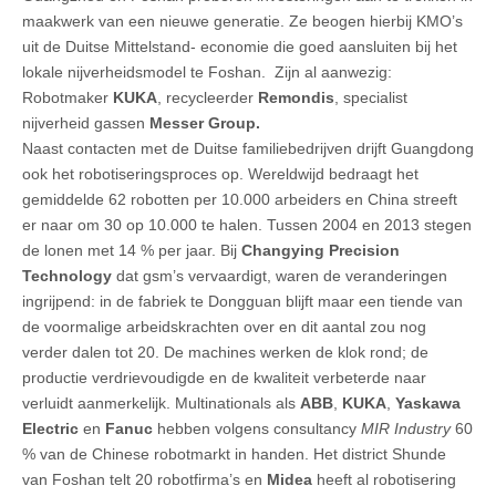
maakwerk van een nieuwe generatie. Ze beogen hierbij KMO’s
uit de Duitse Mittelstand- economie die goed aansluiten bij het
lokale nijverheidsmodel te Foshan. Zijn al aanwezig:
Robotmaker
KUKA
, recycleerder
Remondis
, specialist
nijverheid gassen
Messer Group.
Naast contacten met de Duitse familiebedrijven drijft Guangdong
ook het robotiseringsproces op. Wereldwijd bedraagt het
gemiddelde 62 robotten per 10.000 arbeiders en China streeft
er naar om 30 op 10.000 te halen. Tussen 2004 en 2013 stegen
de lonen met 14 % per jaar. Bij
Changying Precision
Technology
dat gsm’s vervaardigt, waren de veranderingen
ingrijpend: in de fabriek te Dongguan blijft maar een tiende van
de voormalige arbeidskrachten over en dit aantal zou nog
verder dalen tot 20. De machines werken de klok rond; de
productie verdrievoudigde en de kwaliteit verbeterde naar
verluidt aanmerkelijk. Multinationals als
ABB
,
KUKA
,
Yaskawa
Electric
en
Fanuc
hebben volgens consultancy
MIR Industry
60
% van de Chinese robotmarkt in handen. Het district Shunde
van Foshan telt 20 robotfirma’s en
Midea
heeft al robotisering