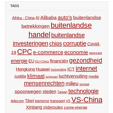
TAGS
auto's
Alibaba
buitenlandse
AI
Afrika - China
buitenlandse
betrekkingen
handel
buitenlandse
investeringen
corruptie
chips
Covid-
CPC
e-commerce
economie
19
elektriciteit
gezondheid
energie
financiën
EU
EU-China
internet
ICT
Hongkong
Huawei
huisvesting
klimaat
luchtvervuiling
justitie
media
luchtvaart
mensenrechten
milieu
sociaal
technologie
spoorwegen
steden
Taiwan
VS-China
Tibet
toerisme
transport
telecom
VS
Xinjiang
zijderoutes
zonne-energie