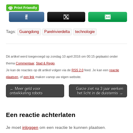
Tags:
Guangdong
Parelrivierdelta
technologie
Dit artikel werd toegevoegd op zondag 10 april 2016 om 00:15 geplaatst onder
thema
Commentaar
,
Stad & Regio
.
Je kan de reacties op dit artikel volgen via de
RSS 2.0
feed. Je kan een
reactie
plaatsen
, of
een link
maken vanop uw eigen website.
Post
← Meer geld voor
Garze ziet na 3 jaar werken
ontwikkeling robots
het licht in de duisternis →
navigation
Een reactie achterlaten
Je moet
inloggen
om een reactie te kunnen plaatsen.