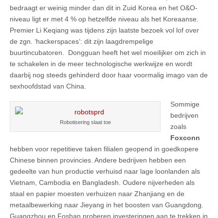
bedraagt er weinig minder dan dit in Zuid Korea en het O&O-
niveau ligt er met 4 % op hetzelfde niveau als het Koreaanse.
Premier Li Keqiang was tijdens zijn laatste bezoek vol lof over
de zgn. ‘hackerspaces’: dit zijn laagdrempelige
buurtincubatoren. Dongguan heeft het wel moeilijker om zich in
te schakelen in de meer technologische werkwijze en wordt
daarbij nog steeds gehinderd door haar voormalig imago van de
sexhoofdstad van China.
Sommige
bedrijven
Robotisering slaat toe
zoals
Foxconn
hebben voor repetitieve taken filialen geopend in goedkopere
Chinese binnen provincies. Andere bedrijven hebben een
gedeelte van hun productie verhuisd naar lage loonlanden als
Vietnam, Cambodia en Bangladesh. Oudere nijverheden als
staal en papier moesten verhuizen naar Zhanjiang en de
metaalbewerking naar Jieyang in het boosten van Guangdong.
Guangzhou en Foshan proberen investeringen aan te trekken in