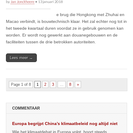
by
Jan Jonckheere
•
13 januari 2018
e brug die Hongkong met Zhuhai en
Macao verbindt, is bouwtechnisch klaar. Het zal echter nog tot in
het tweede kwartaal duren voordat ze in gebruik genomen kan
worden. Er wordt nog gewerkt aan douanegebouwen en de
faciliteiten tussen de drie betrokken autoriteiten.
Lees meer →
Page 1 of 8
1
2
3
…
8
»
COMMENTAAR
Europa begrijpt China’s klimaatbeleid nog altijd niet
Wie het klimaatdebat in Europa volgt, hoort steeds