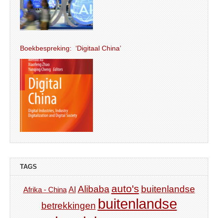
Boekbespreking: ‘Digitaal China’
TAGS
auto's
Alibaba
buitenlandse
AI
Afrika - China
buitenlandse
betrekkingen