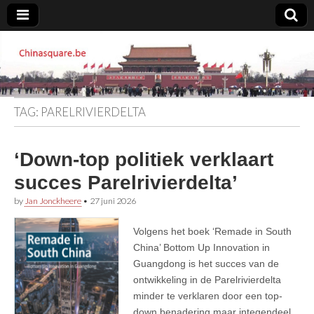
Chinasquare.be
TAG:
PARELRIVIERDELTA
‘Down-top politiek verklaart
succes Parelrivierdelta’
by
Jan Jonckheere
•
27 juni 2026
Volgens het boek ‘Remade in South
China’ Bottom Up Innovation in
Guangdong is het succes van de
ontwikkeling in de Parelrivierdelta
minder te verklaren door een top-
down benadering maar integendeel