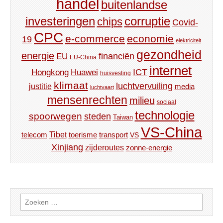
handel
buitenlandse
investeringen
corruptie
chips
Covid-
CPC
e-commerce
economie
19
elektriciteit
gezondheid
energie
financiën
EU
EU-China
internet
ICT
Hongkong
Huawei
huisvesting
klimaat
luchtvervuiling
justitie
media
luchtvaart
mensenrechten
milieu
sociaal
technologie
spoorwegen
steden
Taiwan
VS-China
Tibet
toerisme
transport
telecom
VS
Xinjiang
zijderoutes
zonne-energie
Zoeken
naar: