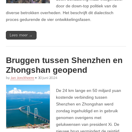
door de down-top politiek van de
diverse betrokken overheden. Het beschrijft dit dialectisch
proces gedurende de vier ontwikkelingsfasen.
Lees meer →
Bruggen tussen Shenzhen en
Zhongshan geopend
by
Jan Jonckheere
•
30 juni 2024
De 24 km lange en 50 miljard yuan
kostende verbinding tussen
Shenzhen en Zhongshan werd
zondag ingehuldigd en in gebruik
genomen overigens met
gelukwensen van president Xi. De
nieuwe brug vermindert de reistijd