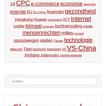
CPC
e-commerce
economie
19
elektriciteit
gezondheid
energie
financiën
EU
EU-China
internet
ICT
Hongkong
Huawei
huisvesting
klimaat
luchtvervuiling
justitie
media
luchtvaart
mensenrechten
milieu
sociaal
technologie
spoorwegen
steden
Taiwan
VS-China
Tibet
toerisme
transport
telecom
VS
Xinjiang
zijderoutes
zonne-energie
Zoeken
naar: