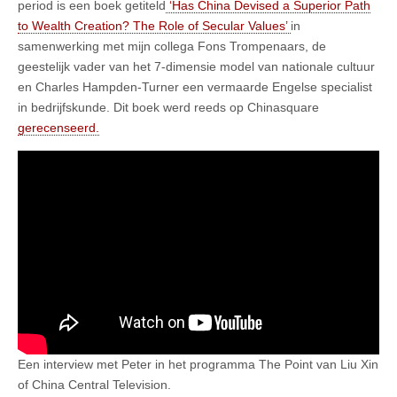
period is een boek getiteld
‘Has China Devised a Superior Path
to Wealth Creation? The Role of Secular Values’
in
samenwerking met mijn collega Fons Trompenaars, de
geestelijk vader van het 7-dimensie model van nationale cultuur
en Charles Hampden-Turner een vermaarde Engelse specialist
in bedrijfskunde. Dit boek werd reeds op Chinasquare
gerecenseerd.
Een interview met Peter in het programma The Point van Liu Xin
of China Central Television.