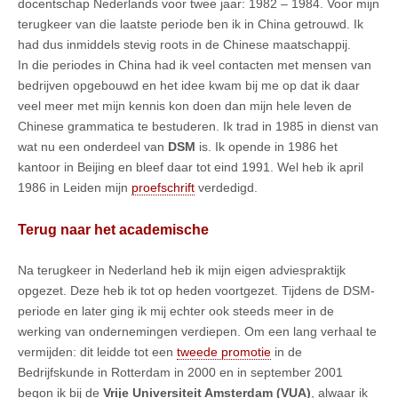
docentschap Nederlands voor twee jaar: 1982 – 1984. Voor mijn
terugkeer van die laatste periode ben ik in China getrouwd. Ik
had dus inmiddels stevig roots in de Chinese maatschappij.
In die periodes in China had ik veel contacten met mensen van
bedrijven opgebouwd en het idee kwam bij me op dat ik daar
veel meer met mijn kennis kon doen dan mijn hele leven de
Chinese grammatica te bestuderen. Ik trad in 1985 in dienst van
wat nu een onderdeel van
DSM
is. Ik opende in 1986 het
kantoor in Beijing en bleef daar tot eind 1991. Wel heb ik april
1986 in Leiden mijn
proefschrift
verdedigd.
Terug naar het academische
Na terugkeer in Nederland heb ik mijn eigen adviespraktijk
opgezet. Deze heb ik tot op heden voortgezet. Tijdens de DSM-
periode en later ging ik mij echter ook steeds meer in de
werking van ondernemingen verdiepen. Om een lang verhaal te
vermijden: dit leidde tot een
tweede promotie
in de
Bedrijfskunde in Rotterdam in 2000 en in september 2001
begon ik bij de
Vrije Universiteit Amsterdam (VUA)
, alwaar ik