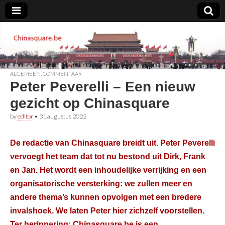
Chinasquare.be
ALGEMEEN
,
COMMENTAAR
Peter Peverelli – Een nieuw
gezicht op Chinasquare
by
editor
•
31 augustus 2022
De redactie van Chinasquare breidt uit. Peter Peverelli
vervoegt het team dat tot nu bestond uit Dirk, Frank
en Jan. Het wordt een inhoudelijke verrijking en een
organisatorische versterking: we zullen meer en
andere thema’s kunnen opvolgen met een bredere
invalshoek. We laten Peter hier zichzelf voorstellen.
Ter herinnering: Chinasquare.be is een