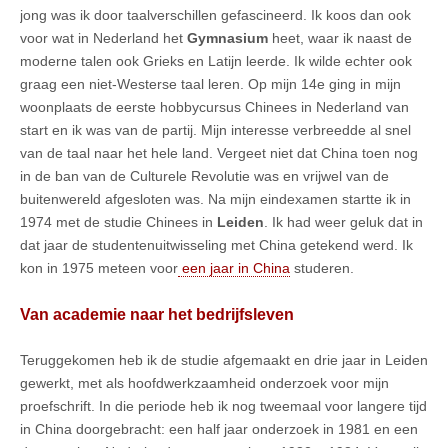
jong was ik door taalverschillen gefascineerd. Ik koos dan ook
voor wat in Nederland het
Gymnasium
heet, waar ik naast de
moderne talen ook Grieks en Latijn leerde. Ik wilde echter ook
graag een niet-Westerse taal leren. Op mijn 14e ging in mijn
woonplaats de eerste hobbycursus Chinees in Nederland van
start en ik was van de partij. Mijn interesse verbreedde al snel
van de taal naar het hele land. Vergeet niet dat China toen nog
in de ban van de Culturele Revolutie was en vrijwel van de
buitenwereld afgesloten was. Na mijn eindexamen startte ik in
1974 met de studie Chinees in
Leiden
. Ik had weer geluk dat in
dat jaar de studentenuitwisseling met China getekend werd. Ik
kon in 1975 meteen voor
een jaar in China
studeren.
Van academie naar het bedrijfsleven
Teruggekomen heb ik de studie afgemaakt en drie jaar in Leiden
gewerkt, met als hoofdwerkzaamheid onderzoek voor mijn
proefschrift. In die periode heb ik nog tweemaal voor langere tijd
in China doorgebracht: een half jaar onderzoek in 1981 en een