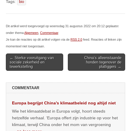
Tags:
bio
Dit artikel werd toegevoegd op woensdag 31 augustus 2022 om 20:12 geplaatst
onder thema
Algemeen
,
Commentaar
.
Je kan de reacties op dit artikel volgen via de
RSS 2.0
feed. Reacties of linken zijn
momenteel niet toegestaan.
Post
← Sterke vooruitgang van
China’s alleenstaande
sociale zekerheid en
honden tegenover de
navigation
tewerkstelling
platliggers →
COMMENTAAR
Europa begrijpt China’s klimaatbeleid nog altijd niet
Wie het klimaatdebat in Europa volgt, hoort steeds
hetzelfde verhaal. ‘Europa offert zijn industrie op voor het
klimaat, terwijl China onder het mom van vergroening