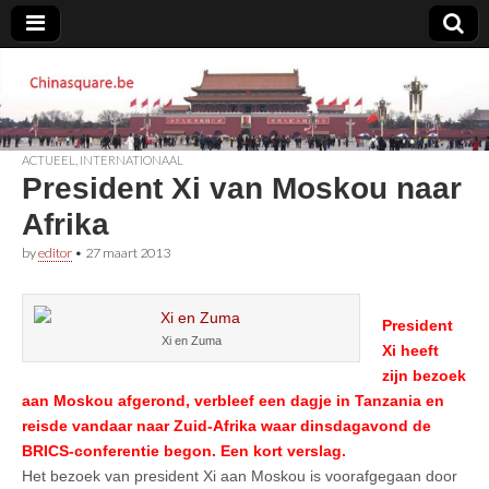
Chinasquare.be
ACTUEEL
,
INTERNATIONAAL
President Xi van Moskou naar
Afrika
by
editor
•
27 maart 2013
P
resident
Xi en Zuma
Xi heeft
zijn bezoek
aan Moskou afgerond, verbleef een dagje in Tanzania en
reisde vandaar naar Zuid-Afrika waar dinsdagavond de
BRICS-conferentie begon. Een kort verslag.
Het bezoek van president Xi aan Moskou is voorafgegaan door