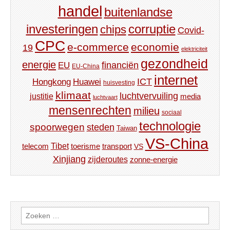
handel
buitenlandse
investeringen
corruptie
chips
Covid-
CPC
e-commerce
economie
19
elektriciteit
gezondheid
energie
financiën
EU
EU-China
internet
ICT
Hongkong
Huawei
huisvesting
klimaat
luchtvervuiling
justitie
media
luchtvaart
mensenrechten
milieu
sociaal
technologie
spoorwegen
steden
Taiwan
VS-China
Tibet
toerisme
transport
telecom
VS
Xinjiang
zijderoutes
zonne-energie
Zoeken
naar: