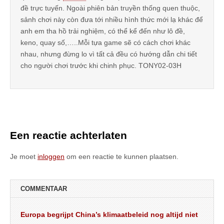
đề trực tuyến. Ngoài phiên bản truyền thống quen thuộc,
sảnh chơi này còn đưa tới nhiều hình thức mới lạ khác để
anh em tha hồ trải nghiệm, có thể kể đến như lô đề,
keno, quay số,…..Mỗi tựa game sẽ có cách chơi khác
nhau, nhưng đừng lo vì tất cả đều có hướng dẫn chi tiết
cho người chơi trước khi chinh phục. TONY02-03H
Een reactie achterlaten
Je moet
inloggen
om een reactie te kunnen plaatsen.
COMMENTAAR
Europa begrijpt China’s klimaatbeleid nog altijd niet