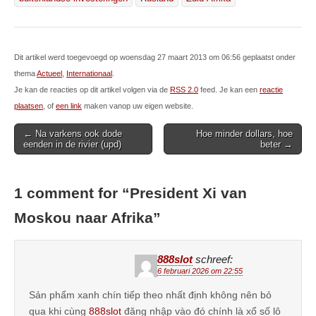
Dit artikel werd toegevoegd op woensdag 27 maart 2013 om 06:56 geplaatst onder
thema
Actueel
,
Internationaal
.
Je kan de reacties op dit artikel volgen via de
RSS 2.0
feed. Je kan een
reactie
plaatsen
, of
een link
maken vanop uw eigen website.
Post
← Na varkens ook dode
Hoe minder dollars, hoe
eenden in de rivier (upd)
beter →
navigation
1 comment for “
President Xi van
Moskou naar Afrika
”
888slot
schreef:
6 februari 2026 om 22:55
Sản phẩm xanh chín tiếp theo nhất định không nên bỏ
qua khi cùng
888slot
đăng nhập vào đó chính là xổ số lô