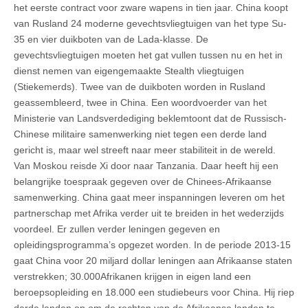
het eerste contract voor zware wapens in tien jaar. China koopt
van Rusland 24 moderne gevechtsvliegtuigen van het type Su-
35 en vier duikboten van de Lada-klasse. De
gevechtsvliegtuigen moeten het gat vullen tussen nu en het in
dienst nemen van eigengemaakte Stealth vliegtuigen
(Stiekemerds). Twee van de duikboten worden in Rusland
geassembleerd, twee in China. Een woordvoerder van het
Ministerie van Landsverdediging beklemtoont dat de Russisch-
Chinese militaire samenwerking niet tegen een derde land
gericht is, maar wel streeft naar meer stabiliteit in de wereld.
Van Moskou reisde Xi door naar Tanzania. Daar heeft hij een
belangrijke toespraak gegeven over de Chinees-Afrikaanse
samenwerking. China gaat meer inspanningen leveren om het
partnerschap met Afrika verder uit te breiden in het wederzijds
voordeel. Er zullen verder leningen gegeven en
opleidingsprogramma’s opgezet worden. In de periode 2013-15
gaat China voor 20 miljard dollar leningen aan Afrikaanse staten
verstrekken; 30.000Afrikanen krijgen in eigen land een
beroepsopleiding en 18.000 een studiebeurs voor China. Hij riep
derde landen op om de rechten van de Afrikaanse landen te