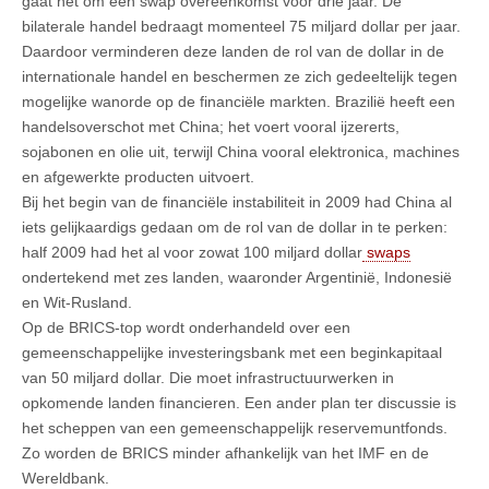
gaat het om een swap overeenkomst voor drie jaar. De
bilaterale handel bedraagt momenteel 75 miljard dollar per jaar.
Daardoor verminderen deze landen de rol van de dollar in de
internationale handel en beschermen ze zich gedeeltelijk tegen
mogelijke wanorde op de financiële markten. Brazilië heeft een
handelsoverschot met China; het voert vooral ijzererts,
sojabonen en olie uit, terwijl China vooral elektronica, machines
en afgewerkte producten uitvoert.
Bij het begin van de financiële instabiliteit in 2009 had China al
iets gelijkaardigs gedaan om de rol van de dollar in te perken:
half 2009 had het al voor zowat 100 miljard dollar
swaps
ondertekend met zes landen, waaronder Argentinië, Indonesië
en Wit-Rusland.
Op de BRICS-top wordt onderhandeld over een
gemeenschappelijke investeringsbank met een beginkapitaal
van 50 miljard dollar. Die moet infrastructuurwerken in
opkomende landen financieren. Een ander plan ter discussie is
het scheppen van een gemeenschappelijk reservemuntfonds.
Zo worden de BRICS minder afhankelijk van het IMF en de
Wereldbank.