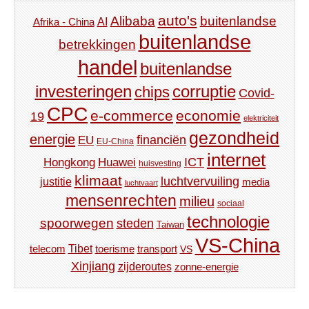
auto's
Alibaba
buitenlandse
AI
Afrika - China
buitenlandse
betrekkingen
handel
buitenlandse
investeringen
corruptie
chips
Covid-
CPC
e-commerce
economie
19
elektriciteit
gezondheid
energie
financiën
EU
EU-China
internet
ICT
Hongkong
Huawei
huisvesting
klimaat
luchtvervuiling
justitie
media
luchtvaart
mensenrechten
milieu
sociaal
technologie
spoorwegen
steden
Taiwan
VS-China
Tibet
toerisme
transport
telecom
VS
Xinjiang
zijderoutes
zonne-energie