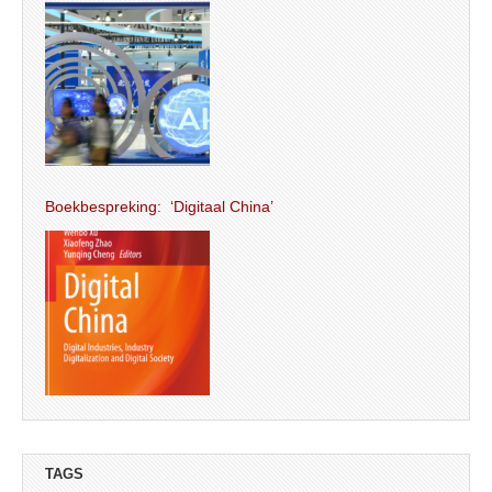
Boekbespreking: ‘Digitaal China’
TAGS