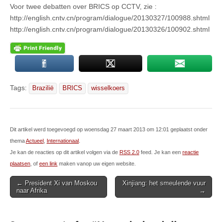
Voor twee debatten over BRICS op CCTV, zie :
http://english.cntv.cn/program/dialogue/20130327/100988.shtml
http://english.cntv.cn/program/dialogue/20130326/100902.shtml
Tags:
Brazilië
BRICS
wisselkoers
Dit artikel werd toegevoegd op woensdag 27 maart 2013 om 12:01 geplaatst onder
thema
Actueel
,
Internationaal
.
Je kan de reacties op dit artikel volgen via de
RSS 2.0
feed. Je kan een
reactie
plaatsen
, of
een link
maken vanop uw eigen website.
Post
← President Xi van Moskou
Xinjiang: het smeulende vuur
naar Afrika
→
navigation