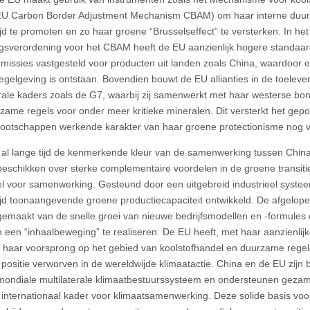
 EU Carbon Border Adjustment Mechanism CBAM) om haar interne duu
jd te promoten en zo haar groene “Brusselseffect” te versterken. In he
ngsverordening voor het CBAM heeft de EU aanzienlijk hogere standaa
emissies vastgesteld voor producten uit landen zoals China, waardoor e
egelgeving is ontstaan. Bovendien bouwt de EU allianties in de toeleve
erale kaders zoals de G7, waarbij zij samenwerkt met haar westerse b
zame regels voor onder meer kritieke mineralen. Dit versterkt het gepo
otschappen werkende karakter van haar groene protectionisme nog v
 al lange tijd de kenmerkende kleur van de samenwerking tussen Chin
 beschikken over sterke complementaire voordelen in de groene transit
el voor samenwerking. Gesteund door een uitgebreid industrieel syste
jd toonaangevende groene productiecapaciteit ontwikkeld. De afgelope
gemaakt van de snelle groei van nieuwe bedrijfsmodellen en -formule
 een “inhaalbeweging” te realiseren. De EU heeft, met haar aanzienlijk
 haar voorsprong op het gebied van koolstofhandel en duurzame regel
positie verworven in de wereldwijde klimaatactie. China en de EU zijn be
mondiale multilaterale klimaatbestuurssysteem en ondersteunen gezame
 internationaal kader voor klimaatsamenwerking. Deze solide basis vo