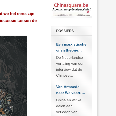
t we het eens zijn
discussie tussen de
DOSSIERS
Een marxistische
crisistheorie
voor vandaag
De Nederlandse
vertaling van een
interview dat de
Chinese
Academie voor
Van Armoede
Sociale
naar Welvaart:
Wetenschappen
Wat Afrika kan
afnam van de
China en Afrika
leren van
Britse
delen een
China’s
marxistische
verleden van