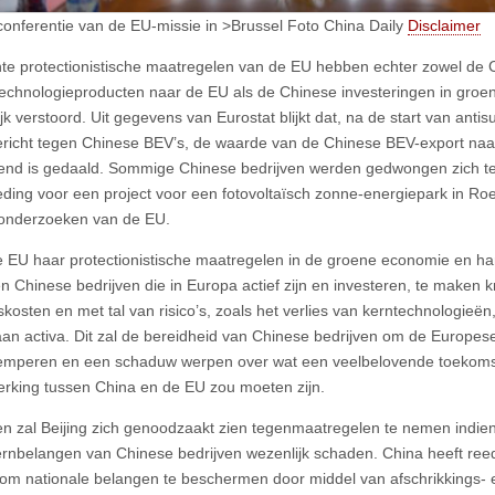
onferentie van de EU-missie in >Brussel Foto China Daily
Disclaimer
te protectionistische maatregelen van de EU hebben echter zowel de 
echnologieproducten naar de EU als de Chinese investeringen in groen
ijk verstoord. Uit gegevens van Eurostat blijkt dat, na de start van ant
richt tegen Chinese BEV’s, de waarde van de Chinese BEV-export naa
end is gedaald. Sommige Chinese bedrijven werden gedwongen zich ter
ding voor een project voor een fotovoltaïsch zonne-energiepark in Ro
onderzoeken van de EU.
 EU haar protectionistische maatregelen in de groene economie en han
en Chinese bedrijven die in Europa actief zijn en investeren, te maken k
skosten en met tal van risico’s, zoals het verlies van kerntechnologieën
an activa. Dit zal de bereidheid van Chinese bedrijven om de Europes
temperen en een schaduw werpen over wat een veelbelovende toekoms
king tussen China en de EU zou moeten zijn.
n zal Beijing zich genoodzaakt zien tegenmaatregelen te nemen indie
rnbelangen van Chinese bedrijven wezenlijk schaden. China heeft reed
om nationale belangen te beschermen door middel van afschrikkings- 