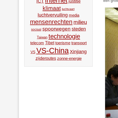
internet
een grot
ICT
justitie
klimaat
luchtvaart
luchtvervuiling
media
mensenrechten
milieu
spoorwegen
steden
sociaal
technologie
Taiwan
Tibet
toerisme
transport
telecom
VS-China
Xinjiang
VS
zijderoutes
zonne-energie