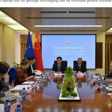
e bijdrge aan de gestage vooruitgang van de mondiale groene transitie