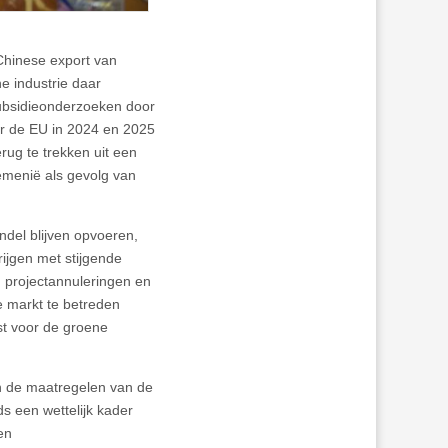
Chinese export van
e industrie daar
isubsidieonderzoeken door
r de EU in 2024 en 2025
ug te trekken uit een
emenië als gevolg van
del blijven opvoeren,
rijgen met stijgende
, projectannuleringen en
e markt te betreden
t voor de groene
n de maatregelen van de
s een wettelijk kader
en