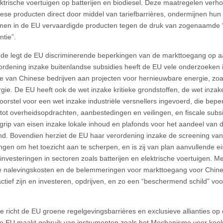
ektrische voertuigen op batterijen en biodiesel. Deze maatregelen ver
ese producten direct door middel van tariefbarrières, ondermijnen hun 
en in de EU vervaardigde producten tegen de druk van zogenaamde “
ntie”.
de legt de EU discriminerende beperkingen van de markttoegang op 
ordening inzake buitenlandse subsidies heeft de EU vele onderzoeken 
 van Chinese bedrijven aan projecten voor hernieuwbare energie, zoa
gie. De EU heeft ook de wet inzake kritieke grondstoffen, de wet inzake
oorstel voor een wet inzake industriële versnellers ingevoerd, die bep
tot overheidsopdrachten, aanbestedingen en veilingen, en fiscale subsi
grip van eisen inzake lokale inhoud en plafonds voor het aandeel van d
nd. Bovendien herziet de EU haar verordening inzake de screening van
ingen om het toezicht aan te scherpen, en is zij van plan aanvullende ei
investeringen in sectoren zoals batterijen en elektrische voertuigen. M
 nalevingskosten en de belemmeringen voor markttoegang voor Chines
ctief zijn en investeren, opdrijven, en zo een “beschermend schild” voo
e richt de EU groene regelgevingsbarrières en exclusieve allianties op d
e EU maakt gebruik van instrumenten zoals het Mechanisme voor kools