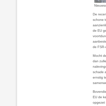
Nieuwsc
De recen
schone t
aanzienl
de EU ge
voortdur
aanbeste
de FSR-
Mocht de
dan zull
naleving
schade a
ernstig 
samenwer
Bovendie
EU de ke
opgezet 