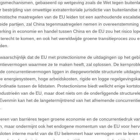
ngsmechanismen, gebaseerd op wetgeving zoals de Wet tegen buitenla
r bestrijding van onwettige extraterritoriale jurisdictie van buitenlands
onistische maatregelen van de EU leiden tot een aanhoudende escalatie
eide partijen, zal China tegenmaatregelen nemen in overeenstemming
king in economie en handel tussen China en de EU zou het risico lope
 terecht te komen, en ook het wereldwijde groene transitieproces zou e
den.
nwaarschijnlijk dat de EU met protectionisme de uitdagingen op het geb
ntievermogen waarmee ze te maken heeft, zal oplossen. De kernprob
e concurrentievermogen liggen in diepgewortelde structurele uitdagi
e energiesysteem, hoge arbeidskosten, rigide en logge regelgevingsk
ördinatie tussen de lidstaten. Protectionisme biedt wellicht enige kortst
ndustrieën van de EU, maar doet niets om de onderliggende structurel
Evenmin kan het de langetermijntrend van het afnemende concurrent
.
eren van barrières tegen groene economie en de concurrentiedruk van
n, maar ondermijnt ook het endogene momentum van de EU voor herv
loten interne markt van de EU belemmert haar vermogen om te leren 