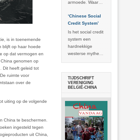
economisch
econoom Michael
armoede. Waar
wonder
Roberts. Het laat
China er de
zien dat
‘Chinese Social
voorbije veertig
… >> lees meer
Credit System’
jaar in slaagde
meer dan 800
Is het social credit
miljoen mensen
system een
tie, is in toenemende
uit de armoede
hardnekkige
blijft op haar hoede
… >> lees meer
westerse mythe of
tie op dat vermogen en
de dagelijkse
en China genomen op
realiteit in China?
Dit heeft geleid tot
De ruimte voor
TIJDSCHRIFT
ntstaan over de
VERENIGING
BELGIË-CHINA
t uiting op de volgende
gen China te beschermen.
zoeken ingesteld tegen
ogieproducten uit China,