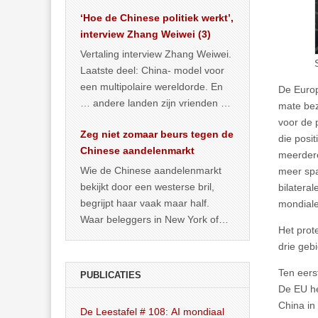
het land dan maar? ‘Dat
‘Hoe de Chinese politiek werkt’,
… >> lees meer
interview Zhang Weiwei (3)
Vertaling interview Zhang Weiwei.
Laatste deel: China- model voor
een multipolaire wereldorde. En
De Europ
… andere landen zijn vrienden of
mate bez
kunnen het worden.
voor de 
Zeg niet zomaar beurs tegen de
die posi
Chinese aandelenmarkt
meerdere
Wie de Chinese aandelenmarkt
meer spa
bekijkt door een westerse bril,
bilatera
begrijpt haar vaak maar half.
mondiale
Waar beleggers in New York of
Het prot
Londen vooral kijken naar winst,
drie geb
… >> lees meer
Ten eers
PUBLICATIES
De EU he
China in
De Leestafel # 108: AI mondiaal