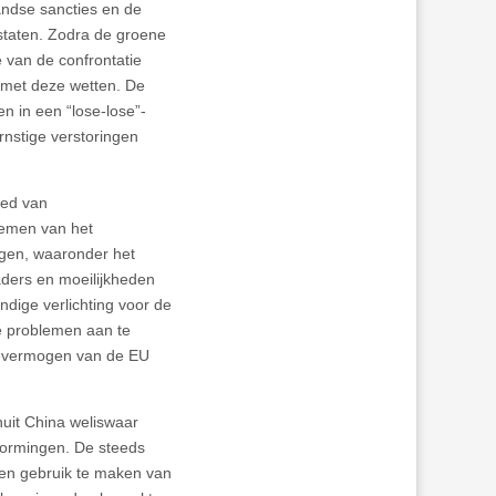
ndse sancties en de
e staten. Zodra de groene
 van de confrontatie
 met deze wetten. De
n in een “lose-lose”-
rnstige verstoringen
ied van
lemen van het
ngen, waaronder het
aders en moeilijkheden
ondige verlichting voor de
e problemen aan te
ievermogen van de EU
uit China weliswaar
ormingen. De steeds
en gebruik te maken van