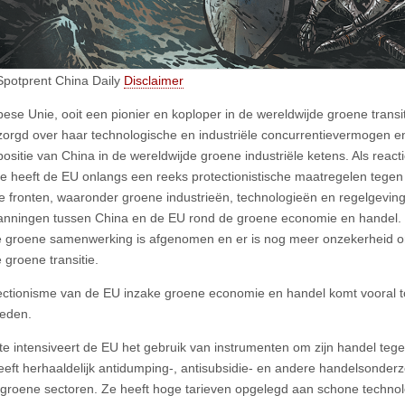
Spotprent China Daily
Disclaimer
ese Unie, ooit een pionier en koploper in de wereldwijde groene transi
orgd over haar technologische en industriële concurrentievermogen en 
positie van China in de wereldwijde groene industriële ketens. Als reac
tie heeft de EU onlangs een reeks protectionistische maatregelen teg
 fronten, waaronder groene industrieën, technologieën en regelgeving. 
nningen tussen China en de EU rond de groene economie en handel. 
le groene samenwerking is afgenomen en er is nog meer onzekerheid o
 groene transitie.
ectionisme van de EU inzake groene economie en handel komt vooral to
ieden.
te intensiveert de EU het gebruik van instrumenten om zijn handel te
eft herhaaldelijk antidumping-, antisubsidie- en andere handelsonder
 groene sectoren. Ze heeft hoge tarieven opgelegd aan schone technol