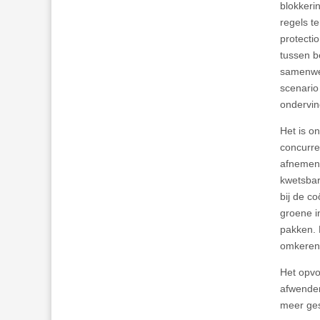
blokkeri
regels te
protecti
tussen b
samenwer
scenario
ondervin
Het is o
concurre
afnemend
kwetsbar
bij de co
groene i
pakken. 
omkeren
Het opvo
afwende
meer ges