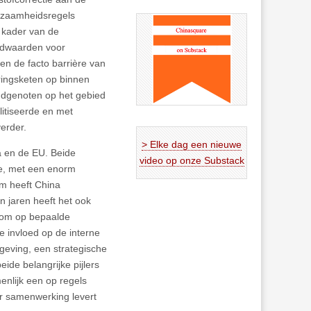
rzaamheidsregels
t kader van de
rdwaarden voor
en de facto barrière van
ringsketen op binnen
ondgenoten op het gebied
litiseerde en met
erder.
> Elke dag een nieuwe
a en de EU. Beide
video op onze Substack
ie, met een enorm
em heeft China
n jaren heeft het ook
s om op bepaalde
e invloed op de interne
geving, een strategische
ide belangrijke pijlers
nlijk een op regels
or samenwerking levert