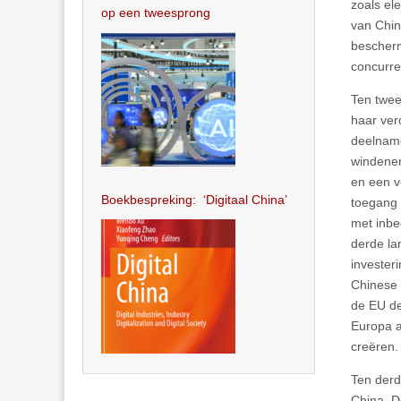
zoals el
op een tweesprong
van Chin
bescherm
concurre
Ten twee
haar ver
deelname
windener
en een v
Boekbespreking: ‘Digitaal China’
toegang 
met inbe
derde la
invester
Chinese 
de EU de
Europa a
creëren.
Ten derd
China. D