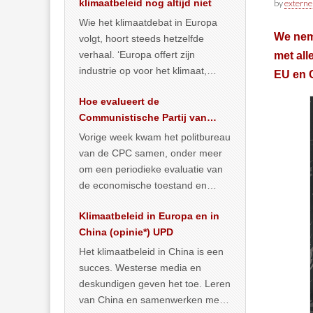
klimaatbeleid nog altijd niet
by
externe
Wie het klimaatdebat in Europa
We neme
volgt, hoort steeds hetzelfde
verhaal. ‘Europa offert zijn
met all
industrie op voor het klimaat,
EU en 
terwijl China onder het mom van
Hoe evalueert de
vergroening
… >> lees meer
Communistische Partij van
China de economische
Vorige week kwam het politbureau
situatie?
van de CPC samen, onder meer
om een periodieke evaluatie van
de economische toestand en
politiek te maken. We
Klimaatbeleid in Europa en in
publiceerden
… >> lees meer
China (opinie*) UPD
Het klimaatbeleid in China is een
succes. Westerse media en
deskundigen geven het toe. Leren
van China en samenwerken met