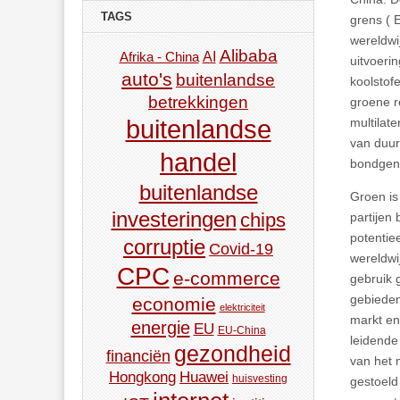
TAGS
grens (
wereldwi
Alibaba
AI
Afrika - China
uitvoeri
auto's
buitenlandse
koolstof
betrekkingen
groene r
multilat
buitenlandse
van duur
handel
bondgeno
buitenlandse
Groen is
investeringen
chips
partijen
potentie
corruptie
Covid-19
wereldwi
CPC
e-commerce
gebruik 
gebieden
economie
elektriciteit
markt en
energie
EU
EU-China
leidende 
gezondheid
financiën
van het 
Hongkong
Huawei
huisvesting
gestoeld