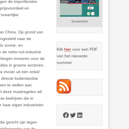
hogen de importkosten
prijsvoordeel en
oneerlijke
Screenshot
aan China. Op grond van
ingesteld naar de
ls zonne- en
Klik
hier
voor een PDF
 de netto-nul-industrie
van het nieuwste
erkingen invoeren voor de
nummer
dies in groene sectoren,
e invoer uit één enkel
 directe buitenlandse
sen te stellen aan
et deze maatregelen wil
e bedrijven die in
r haar eigen industrieën
Facebook
Twitter
LinkedIn
ie gericht zijn tegen
tofcorrectie aan de