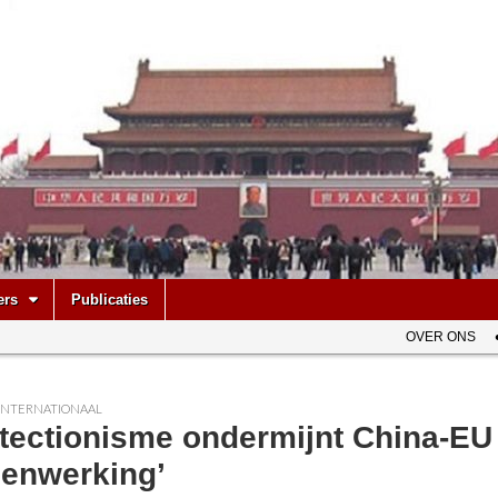
be
ers
Publicaties
OVER ONS
INTERNATIONAAL
otectionisme ondermijnt China-EU
enwerking’