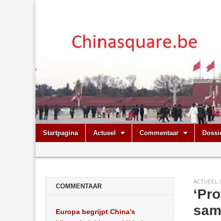
Chinasquare.
Skip
Main
Startpagina
Actueel
Commentaar
Dossi
to
menu
Sub
content
menu
ACTUEEL
,
COMMENTAAR
‘Pr
sam
Europa begrijpt China’s