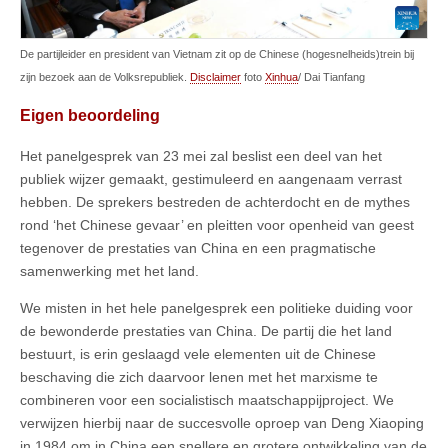
De partijleider en president van Vietnam zit op de Chinese (hogesnelheids)trein bij
zijn bezoek aan de Volksrepubliek.
Disclaimer
foto
Xinhua
/ Dai Tianfang
Eigen beoordeling
Het panelgesprek van 23 mei zal beslist een deel van het
publiek wijzer gemaakt, gestimuleerd en aangenaam verrast
hebben. De sprekers bestreden de achterdocht en de mythes
rond ‘het Chinese gevaar’ en pleitten voor openheid van geest
tegenover de prestaties van China en een pragmatische
samenwerking met het land.
We misten in het hele panelgesprek een politieke duiding voor
de bewonderde prestaties van China. De partij die het land
bestuurt, is erin geslaagd vele elementen uit de Chinese
beschaving die zich daarvoor lenen met het marxisme te
combineren voor een socialistisch maatschappijproject. We
verwijzen hierbij naar de succesvolle oproep van Deng Xiaoping
in 1984 om in China een snellere en grotere ontwikkeling van de