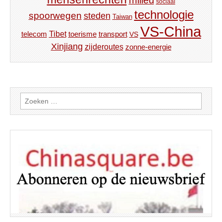
sociaal
technologie
spoorwegen
steden
Taiwan
VS-China
Tibet
toerisme
transport
telecom
VS
Xinjiang
zijderoutes
zonne-energie
Zoeken
naar: