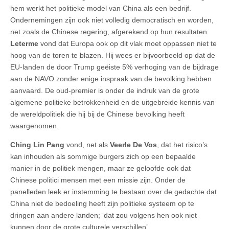
hem werkt het politieke model van China als een bedrijf.
Ondernemingen zijn ook niet volledig democratisch en worden,
net zoals de Chinese regering, afgerekend op hun resultaten.
Leterme
vond dat Europa ook op dit vlak moet oppassen niet te
hoog van de toren te blazen. Hij wees er bijvoorbeeld op dat de
EU-landen de door Trump geëiste 5% verhoging van de bijdrage
aan de NAVO zonder enige inspraak van de bevolking hebben
aanvaard. De oud-premier is onder de indruk van de grote
algemene politieke betrokkenheid en de uitgebreide kennis van
de wereldpolitiek die hij bij de Chinese bevolking heeft
waargenomen.
Ching Lin Pang
vond, net als
Veerle De Vos
, dat het risico’s
kan inhouden als sommige burgers zich op een bepaalde
manier in de politiek mengen, maar ze geloofde ook dat
Chinese politici mensen met een missie zijn. Onder de
panelleden leek er instemming te bestaan over de gedachte dat
China niet de bedoeling heeft zijn politieke systeem op te
dringen aan andere landen; ‘dat zou volgens hen ook niet
kunnen door de grote culturele verschillen’.