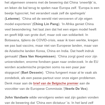
het algemeen oneens met de bewering dat China ‘oneerlijk’ is,
en leken de bal terug te spelen naar Europa zelf. ‘Europa is een
beetje hypocriet, het verandert vaak zelf de spelregels’
(
Leterme
). ‘China wil de wereld niet veroveren of zijn eigen
model exporteren’ (
Ching Lin Pang
). ‘In Afrika geniet China
veel bewondering: het laat zien dat het een eigen model heeft
en geeft blijk van grote durf, maar ook van solidariteit. In
Botswana, tijdens de COVID-crisis, waar ik toen werkte, kregen
we pas laat vaccins, maar niet van Europese landen, maar van
de Aziatische landen Korea, China en India. Dat heeft indruk
gemaakt’ (
Sara Van Hoeymissen
). ‘China zorgt goed voor zijn
universiteiten; enorme fondsen gaan naar onderzoek. In de EU
worden academische projecten soms na een paar jaar
stopgezet’ (
Bart Dessein
). ‘China fungeert maar al te vaak als
zondebok, als een passe-partout voor onze eigen problemen.
Denk maar aan de
brief van de Belgische premier
aan de
voorzitter van de Europese Commissie.’(
Veerle De Vos
).
John Vandaele
wilde vervolgens weten wat zijn gasten vonden
van de bewering dat ‘China een dictatuur’ is. In het land zelf