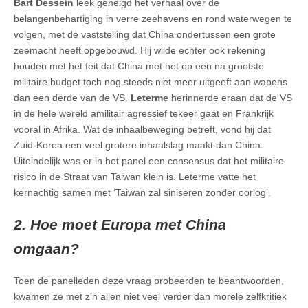
Bart Dessein
leek geneigd het verhaal over de
belangenbehartiging in verre zeehavens en rond waterwegen te
volgen, met de vaststelling dat China ondertussen een grote
zeemacht heeft opgebouwd. Hij wilde echter ook rekening
houden met het feit dat China met het op een na grootste
militaire budget toch nog steeds niet meer uitgeeft aan wapens
dan een derde van de VS.
Leterme
herinnerde eraan dat de VS
in de hele wereld amilitair agressief tekeer gaat en Frankrijk
vooral in Afrika. Wat de inhaalbeweging betreft, vond hij dat
Zuid-Korea een veel grotere inhaalslag maakt dan China.
Uiteindelijk was er in het panel een consensus dat het militaire
risico in de Straat van Taiwan klein is. Leterme vatte het
kernachtig samen met ‘Taiwan zal siniseren zonder oorlog’.
2. Hoe moet Europa met China
omgaan?
Toen de panelleden deze vraag probeerden te beantwoorden,
kwamen ze met z’n allen niet veel verder dan morele zelfkritiek