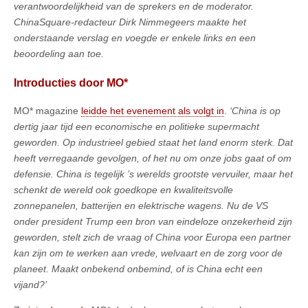
verantwoordelijkheid van de sprekers en de moderator.
ChinaSquare-redacteur Dirk Nimmegeers maakte het
onderstaande verslag en voegde er enkele links en een
beoordeling aan toe.
Introducties door MO*
MO* magazine
leidde het evenement als volgt in
.
‘China is op
dertig jaar tijd een economische en politieke supermacht
geworden. Op industrieel gebied staat het land enorm sterk. Dat
heeft verregaande gevolgen, of het nu om onze jobs gaat of om
defensie. China is tegelijk ’s werelds grootste vervuiler, maar het
schenkt de wereld ook goedkope en kwaliteitsvolle
zonnepanelen, batterijen en elektrische wagens. Nu de VS
onder president Trump een bron van eindeloze onzekerheid zijn
geworden, stelt zich de vraag of China voor Europa een partner
kan zijn om te werken aan vrede, welvaart en de zorg voor de
planeet. Maakt onbekend onbemind, of is China echt een
vijand?’