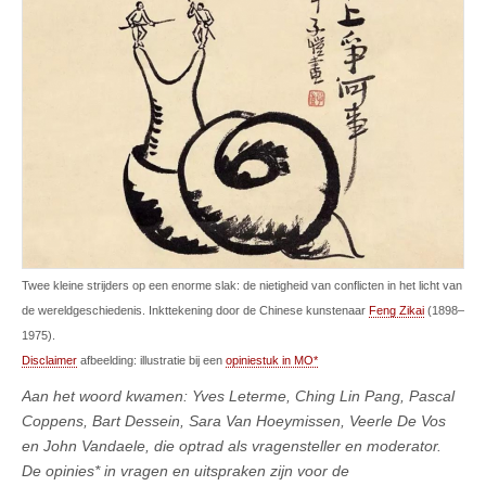
Twee kleine strijders op een enorme slak: de nietigheid van conflicten in het licht van
de wereldgeschiedenis. Inkttekening door de Chinese kunstenaar
Feng Zikai
(1898–
1975).
Disclaimer
afbeelding: illustratie bij een
opiniestuk in MO*
Aan het woord kwamen: Yves Leterme, Ching Lin Pang, Pascal
Coppens, Bart Dessein, Sara Van Hoeymissen, Veerle De Vos
en John Vandaele, die optrad als vragensteller en moderator.
De opinies* in vragen en uitspraken zijn voor de