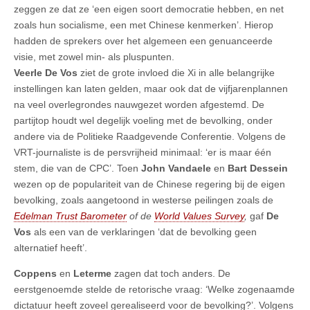
zeggen ze dat ze ‘een eigen soort democratie hebben, en net
zoals hun socialisme, een met Chinese kenmerken’. Hierop
hadden de sprekers over het algemeen een genuanceerde
visie, met zowel min- als pluspunten.
Veerle De Vos
ziet de grote invloed die Xi in alle belangrijke
instellingen kan laten gelden, maar ook dat de vijfjarenplannen
na veel overlegrondes nauwgezet worden afgestemd. De
partijtop houdt wel degelijk voeling met de bevolking, onder
andere via de Politieke Raadgevende Conferentie.
Volgens de
VRT-journaliste is de persvrijheid minimaal: ‘er is maar één
stem, die van de CPC’. Toen
John Vandaele
en
Bart Dessein
wezen op de populariteit van de Chinese regering bij de eigen
bevolking, zoals aangetoond in westerse peilingen zoals de
Edelman Trust Barometer
of de
World Values Survey
,
gaf
De
Vos
als een van de verklaringen ‘dat de bevolking geen
alternatief heeft’.
Coppens
en
Leterme
zagen dat toch anders. De
eerstgenoemde stelde de retorische vraag: ‘Welke zogenaamde
dictatuur heeft zoveel gerealiseerd voor de bevolking?’. Volgens