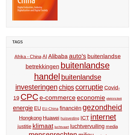
TAGS
auto's
Alibaba
buitenlandse
AI
Afrika - China
buitenlandse
betrekkingen
handel
buitenlandse
investeringen
corruptie
chips
Covid-
CPC
e-commerce
economie
19
elektriciteit
gezondheid
energie
financiën
EU
EU-China
internet
ICT
Hongkong
Huawei
huisvesting
klimaat
luchtvervuiling
justitie
media
luchtvaart
mensenrechten
milieu