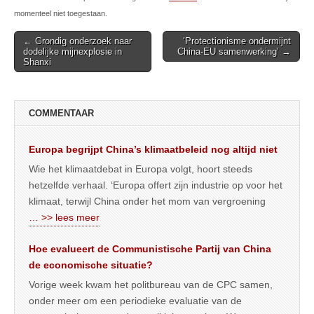
momenteel niet toegestaan.
Post
← Grondig onderzoek naar
‘Protectionisme ondermijnt
dodelijke mijnexplosie in
China-EU samenwerking’ →
navigation
Shanxi
COMMENTAAR
Europa begrijpt China’s klimaatbeleid nog altijd niet
Wie het klimaatdebat in Europa volgt, hoort steeds
hetzelfde verhaal. ‘Europa offert zijn industrie op voor het
klimaat, terwijl China onder het mom van vergroening
… >> lees meer
Hoe evalueert de Communistische Partij van China
de economische situatie?
Vorige week kwam het politbureau van de CPC samen,
onder meer om een periodieke evaluatie van de