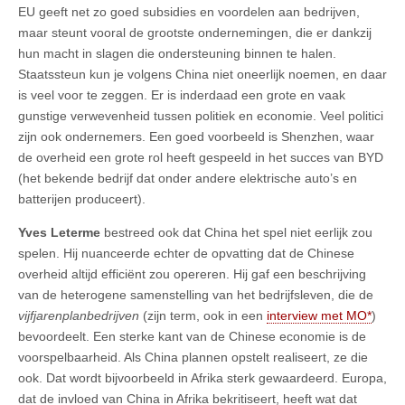
EU geeft net zo goed subsidies en voordelen aan bedrijven,
maar steunt vooral de grootste ondernemingen, die er dankzij
hun macht in slagen die ondersteuning binnen te halen.
Staatssteun kun je volgens China niet oneerlijk noemen, en daar
is veel voor te zeggen. Er is inderdaad een grote en vaak
gunstige verwevenheid tussen politiek en economie. Veel politici
zijn ook ondernemers. Een goed voorbeeld is Shenzhen, waar
de overheid een grote rol heeft gespeeld in het succes van BYD
(het bekende bedrijf dat onder andere elektrische auto’s en
batterijen produceert).
Yves Leterme
bestreed ook dat China het spel niet eerlijk zou
spelen. Hij nuanceerde echter de opvatting dat de Chinese
overheid altijd efficiënt zou opereren. Hij gaf een beschrijving
van de heterogene samenstelling van het bedrijfsleven, die de
vijfjarenplanbedrijven
(zijn term, ook in een
interview met MO*
)
bevoordeelt. Een sterke kant van de Chinese economie is de
voorspelbaarheid. Als China plannen opstelt realiseert, ze die
ook. Dat wordt bijvoorbeeld in Afrika sterk gewaardeerd. Europa,
dat de invloed van China in Afrika bekritiseert, heeft wat dat