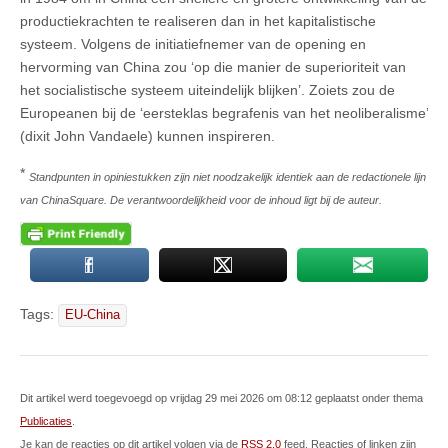
productiekrachten te realiseren dan in het kapitalistische
systeem. Volgens de initiatiefnemer van de opening en
hervorming van China zou ‘op die manier de superioriteit van
het socialistische systeem uiteindelijk blijken’. Zoiets zou de
Europeanen bij de ‘eersteklas begrafenis van het neoliberalisme’
(dixit John Vandaele) kunnen inspireren.
*
Standpunten in opiniestukken zijn niet noodzakelijk identiek aan de redactionele lijn
van ChinaSquare. De verantwoordelijkheid voor de inhoud ligt bij de auteur.
Tags:
EU-China
Dit artikel werd toegevoegd op vrijdag 29 mei 2026 om 08:12 geplaatst onder thema
Publicaties
.
Je kan de reacties op dit artikel volgen via de
RSS 2.0
feed. Reacties of linken zijn