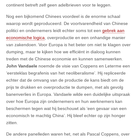
continent betreft zelf geen adelbrieven voor te leggen.
Nog een bijkomend Chinees voordeel is de enorme schaal
waarop wordt geproduceerd. De voortvarendheid van Chinese
politici en ondernemers leidt echter soms tot een
gebrek aan
economische logica
, overproductie en een onhandige manier
van zakendoen. Voor Europa is het beter om niet te klagen over
dumping, maar te kijken hoe we efficiënt in dialoog kunnen
treden met de Chinese economie en kunnen samenwerken.
John Vandaele
noemde de visie van Coppens en Leterme een
‘eersteklas begrafenis van het neoliberalisme’. Hij repliceerde
echter dat de omvang van de productie de kans biedt om de
prijs te drukken en overproductie te dumpen, met als gevolg
banenverlies in Europa. Vandaele wilde een duidelijke uitspraak
over hoe Europa zijn ondernemers en hun werknemers kan
beschermen tegen wat hij beschouwt als ‘een gevaar van een
economisch te machtig China’. Hij bleef echter op zijn honger
zitten.
De andere panelleden waren het, net als Pascal Coppens, over