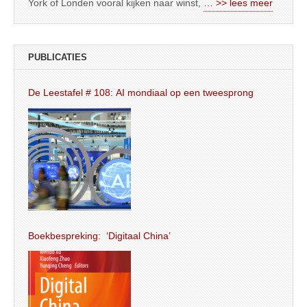
York of Londen vooral kijken naar winst,
… >> lees meer
PUBLICATIES
De Leestafel # 108: AI mondiaal op een tweesprong
Boekbespreking: ‘Digitaal China’