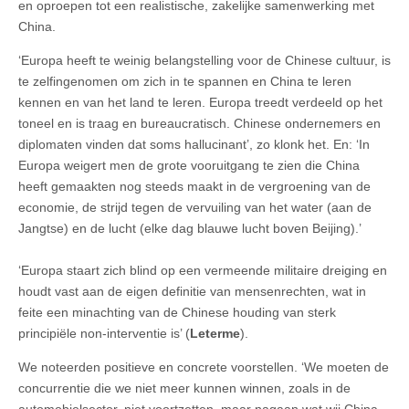
en oproepen tot een realistische, zakelijke samenwerking met
China.
‘Europa heeft te weinig belangstelling voor de Chinese cultuur, is
te zelfingenomen om zich in te spannen en China te leren
kennen en van het land te leren. Europa treedt verdeeld op het
toneel en is traag en bureaucratisch. Chinese ondernemers en
diplomaten vinden dat soms hallucinant’, zo klonk het. En: ‘In
Europa weigert men de grote vooruitgang te zien die China
heeft gemaakten nog steeds maakt in de vergroening van de
economie, de strijd tegen de vervuiling van het water (aan de
Jangtse) en de lucht (elke dag blauwe lucht boven Beijing).’
‘Europa staart zich blind op een vermeende militaire dreiging en
houdt vast aan de eigen definitie van mensenrechten, wat in
feite een minachting van de Chinese houding van sterk
principiële non-interventie is’ (
Leterme
).
We noteerden positieve en concrete voorstellen. ‘We moeten de
concurrentie die we niet meer kunnen winnen, zoals in de
automobielsector, niet voortzetten, maar nagaan wat wij China