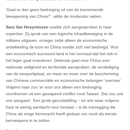
‘Gaat er dan geen bedreiging uit van de toenemende
bewapening van China?’, wilde de moderator weten.
Sara Van Hoeymissen
voelde zich aangesproken in haar
expertise. Zij sprak van een logische inhaalbeweging in de
militaire uitgaven: vroeger zette alleen de economische
ontwikkeling de toon en China voelde zich niet bedreigd. Voor
een economisch succesvol land is het normaal dat het ook in
het leger gaat investeren. Defensie gaat voor China over
nationale veiligheid en territoriale aanspraken, de verdediging
van de eenpartijstaat, en meer en meer over de bescherming
van Chinese commerciële en economische belangen ‘overzee’.
Volgens haar zou ‘er voor ons alleen een bedreiging
voortkomen uit een gewapend conflict rond Taiwan. Dat zou ook
ons aangaan’. Een grote geruststelling – en iets waar volgens
haar te weinig aandacht voor bestaat – is de toezegging die
China als enige kernmacht heeft gedaan om nooit als eerste
kernwapens in te zetten.