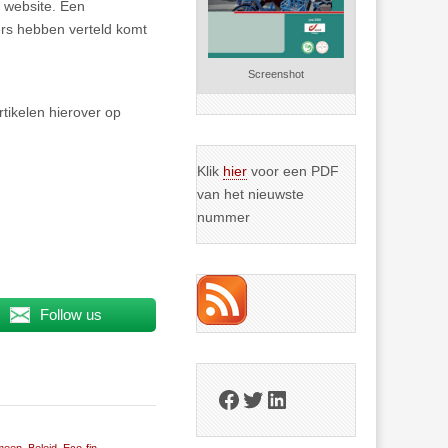
e website. Een
rs hebben verteld komt
Screenshot
tikelen hierover op
Klik
hier
voor een PDF
van het nieuwste
nummer
Follow us
Facebook
Twitter
LinkedIn