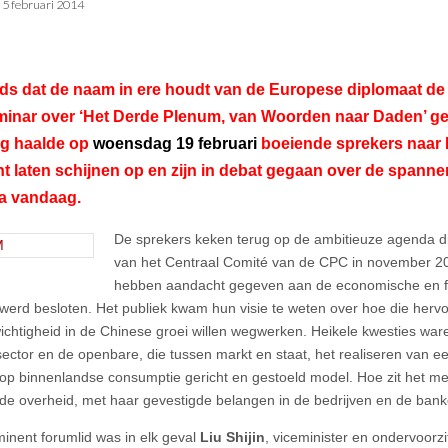
•
5 februari 2014
ds dat de naam in ere houdt van de Europese diplomaat de 
minar over ‘Het Derde Plenum, van Woorden naar Daden’ g
ng haalde op
woensdag 19 februari
boeiende sprekers naar 
ht laten schijnen op en zijn in debat gegaan over de spann
na vandaag.
De sprekers keken terug op de ambitieuze agenda d
van het Centraal Comité van de CPC in november 20
hebben aandacht gegeven aan de economische en f
werd besloten. Het publiek kwam hun visie te weten over hoe die her
chtigheid in de Chinese groei willen wegwerken. Heikele kwesties war
sector en de openbare, die tussen markt en staat, het realiseren van 
op binnenlandse consumptie gericht en gestoeld model. Hoe zit het met
n de overheid, met haar gevestigde belangen in de bedrijven en de ban
inent forumlid was in elk geval
Liu Shijin
, viceminister en ondervoorzi