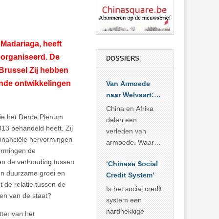
Madariaga, heeft
eorganiseerd. De
DOSSIERS
Brussel Zij hebben
ende ontwikkelingen
Van Armoede
naar Welvaart:
Wat Afrika kan
China en Afrika
ie het Derde Plenum
leren van
delen een
13 behandeld heeft. Zij
China’s
verleden van
inanciële hervormingen
economisch
armoede. Waar
vormingen de
wonder
China er de
en de verhouding tussen
‘Chinese Social
voorbije veertig
een duurzame groei en
Credit System’
jaar in slaagde
 de relatie tussen de
meer dan 800
Is het social credit
ken van de staat?
miljoen mensen
system een
uit de armoede
hardnekkige
tter van het