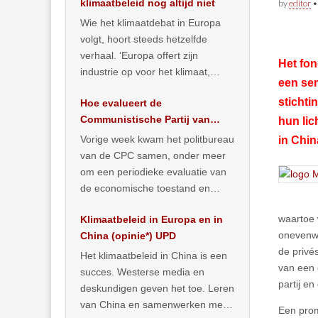
klimaatbeleid nog altijd niet
by
editor
Wie het klimaatdebat in Europa
volgt, hoort steeds hetzelfde
verhaal. ‘Europa offert zijn
Het fon
industrie op voor het klimaat,
een se
terwijl China onder het mom van
stichti
Hoe evalueert de
vergroening
… >> lees meer
Communistische Partij van
hun lic
China de economische
Vorige week kwam het politbureau
in Chi
situatie?
van de CPC samen, onder meer
om een periodieke evaluatie van
de economische toestand en
politiek te maken. We
waartoe 
Klimaatbeleid in Europa en in
publiceerden
… >> lees meer
onevenwi
China (opinie*) UPD
de privé
Het klimaatbeleid in China is een
van een 
succes. Westerse media en
partij e
deskundigen geven het toe. Leren
van China en samenwerken met
Een prom