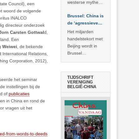
… >> lees meer
westerse mythe of
ate Council), een
de dagelijkse
et woord de volgende
Brussel: China is
realiteit in China?
eritus INALCO
de ‘agressieve
ig directeur onderzoek
schuldige’
Het miljarden
Jorn Carsten Gottwal
d,
handelstekort met
sland. Een
Beijing wordt in
 Weiwei
, de bekende
Brussel
International Relations,
voorgesteld als
hing Corporation, 2012),
bewijs van
economische
TIJDSCHRIFT
seerde het seminar
agressie. In
VERENIGING
de instellingen bij de
BELGIË-CHINA
werkelijkheid
d of
publicaties
verhult die
gen in China en rond de
spectaculaire
or vragen uit het
rekensom vooral
de industriële
achterstand die
… >> lees meer
ited-from-words-to-deeds