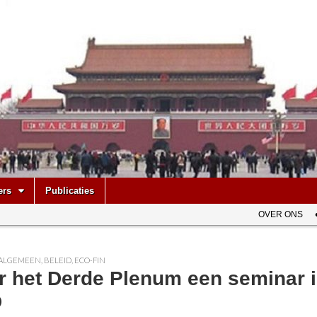
be
ers
Publicaties
OVER ONS
ALGEMEEN
,
BELEID
,
ECO-FIN
r het Derde Plenum een seminar i
D