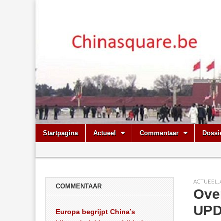
Chinasquare.
Skip
Main
Startpagina
Actueel
Commentaar
Dossi
to
menu
Sub
content
menu
ACTUEEL
,
COMMENTAAR
Ove
UP
Europa begrijpt China’s