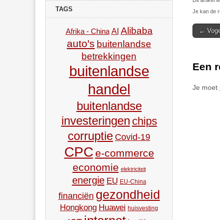
Dit artikel
TAGS
Je kan de r
Post
Alibaba
AI
← Voge
Afrika - China
auto's
navigat
buitenlandse
betrekkingen
Een r
buitenlandse
handel
Je moet
buitenlandse
investeringen
chips
corruptie
Covid-19
CPC
e-commerce
economie
elektriciteit
energie
EU
EU-China
gezondheid
financiën
Hongkong
Huawei
huisvesting