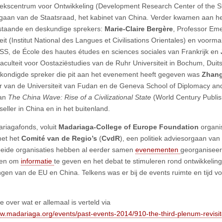
kscentrum voor Ontwikkeling (Development Research Center of the St
gaan van de Staatsraad, het kabinet van China. Verder kwamen aan h
staande en deskundige sprekers:
Marie-Claire Bergère
, Professor Em
eit (
Institut National des Langues et Civilisations Orientales)
en voormal
S, de École des hautes études en sciences sociales van Frankrijk en
aculteit voor Oostaziëstudies van de Ruhr Universiteit in Bochum, Duit
ondigde spreker die pit aan het evenement heeft gegeven was
Zhang
r van de Universiteit van Fudan en de
Geneva School of Diplomacy and 
van
The China Wave: Rise of a Civilizational State
(World Century Publis
eller in China en in het buitenland.
riagafonds, voluit
Madariaga-College of Europe Foundation
organi
et het
Comité van de Regio’s
(
CvdR
), een politiek adviesorgaan van 
eide organisaties hebben al eerder samen
evenementen
georganiseer
ven om
informatie
te geven en het debat te stimuleren rond ontwikkelin
ngen van de EU en China. Telkens was er bij de events ruimte en tijd vo
e over wat er allemaal is verteld via
ww.madariaga.org/events/past-events-2014/910-the-third-plenum-revis