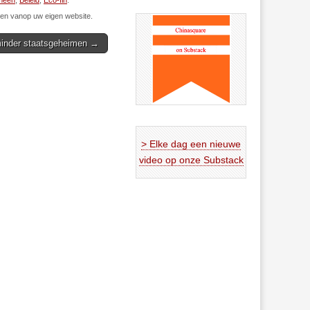
meen
,
Beleid
,
Eco-fin
.
n vanop uw eigen website.
minder staatsgeheimen →
> Elke dag een nieuwe
video op onze Substack