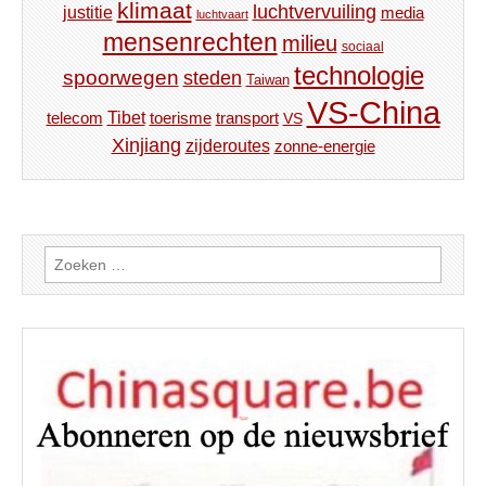
klimaat
luchtvervuiling
justitie
media
luchtvaart
mensenrechten
milieu
sociaal
technologie
spoorwegen
steden
Taiwan
VS-China
Tibet
toerisme
transport
telecom
VS
Xinjiang
zijderoutes
zonne-energie
Zoeken
naar: