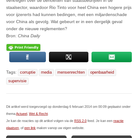
verkregen over de behoeften van staatsbedrijven in de
staalsector, waardoor Rio Tinto voor heel China een hogere prijs
voor ijzererts had kunnen bedingen, met een miljardenschade
voor China als gevolg. Wat gebeurt er in een dergelijk geval
onder de nieuwe reglementen?
Bron:
China Daily
Tags:
corruptie
media
mensenrechten
openbaarheid
supervisie
Dit artikel werd toegevoegd op donderdag 6 februari 2014 om 00:09 geplaatst onder
thema
Actueel
,
Wet & Recht
.
Je kan de reacties op dit artikel volgen via de
RSS 2.0
feed. Je kan een
reactie
plaatsen
, of
een link
maken vanop uw eigen website.