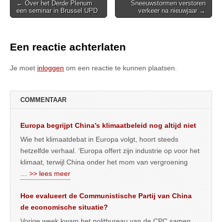
Post
← Over het Derde Plenum
Sneeuwstormen verstoren
een seminar in Brussel UPD
verkeer na nieuwjaar →
navigation
Een reactie achterlaten
Je moet
inloggen
om een reactie te kunnen plaatsen.
COMMENTAAR
Europa begrijpt China’s klimaatbeleid nog altijd niet
Wie het klimaatdebat in Europa volgt, hoort steeds
hetzelfde verhaal. ‘Europa offert zijn industrie op voor het
klimaat, terwijl China onder het mom van vergroening
… >> lees meer
Hoe evalueert de Communistische Partij van China
de economische situatie?
Vorige week kwam het politbureau van de CPC samen,