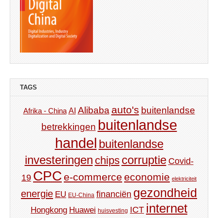
TAGS
auto's
Alibaba
buitenlandse
AI
Afrika - China
buitenlandse
betrekkingen
handel
buitenlandse
investeringen
corruptie
chips
Covid-
CPC
e-commerce
economie
19
elektriciteit
gezondheid
energie
financiën
EU
EU-China
internet
ICT
Hongkong
Huawei
huisvesting