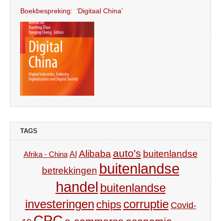
Boekbespreking: ‘Digitaal China’
TAGS
auto's
Alibaba
buitenlandse
AI
Afrika - China
buitenlandse
betrekkingen
handel
buitenlandse
investeringen
corruptie
chips
Covid-
CPC