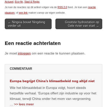
Actueel
,
Eco-fin
,
Stad & Regio
.
Je kan de reacties op dit artikel volgen via de
RSS 2.0
feed. Je kan een
reactie
plaatsen
, of
een link
maken vanop uw eigen website.
Post
← Ningxia bouwt Ningdong
Grootste hydrostation op
verder uit
Gele rivier van start →
navigation
Een reactie achterlaten
Je moet
inloggen
om een reactie te kunnen plaatsen.
COMMENTAAR
Europa begrijpt China’s klimaatbeleid nog altijd niet
Wie het klimaatdebat in Europa volgt, hoort steeds
hetzelfde verhaal. ‘Europa offert zijn industrie op voor het
klimaat, terwijl China onder het mom van vergroening
… >> lees meer