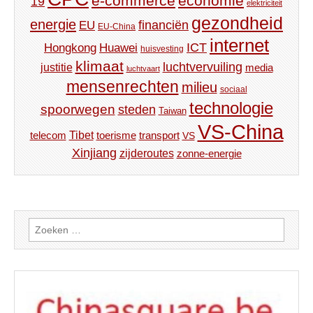
e-commerce
economie
19
elektriciteit
gezondheid
energie
financiën
EU
EU-China
internet
ICT
Hongkong
Huawei
huisvesting
klimaat
luchtvervuiling
justitie
media
luchtvaart
mensenrechten
milieu
sociaal
technologie
spoorwegen
steden
Taiwan
VS-China
Tibet
toerisme
transport
telecom
VS
Xinjiang
zijderoutes
zonne-energie
Zoeken
naar: