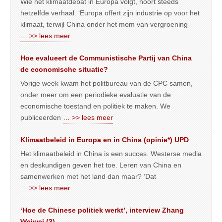
Wie het klimaatdebat in Europa volgt, hoort steeds
hetzelfde verhaal. ‘Europa offert zijn industrie op voor het
klimaat, terwijl China onder het mom van vergroening
… >> lees meer
Hoe evalueert de Communistische Partij van China
de economische situatie?
Vorige week kwam het politbureau van de CPC samen,
onder meer om een periodieke evaluatie van de
economische toestand en politiek te maken. We
publiceerden
… >> lees meer
Klimaatbeleid in Europa en in China (opinie*) UPD
Het klimaatbeleid in China is een succes. Westerse media
en deskundigen geven het toe. Leren van China en
samenwerken met het land dan maar? ‘Dat
… >> lees meer
‘Hoe de Chinese politiek werkt’, interview Zhang
Weiwei (3)