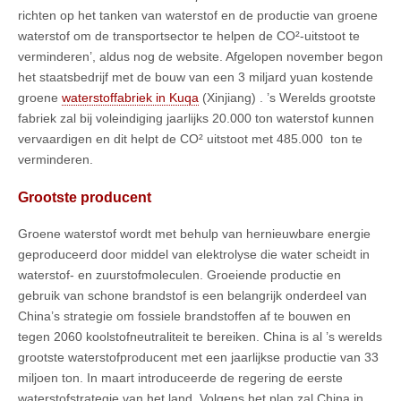
richten op het tanken van waterstof en de productie van groene
waterstof om de transportsector te helpen de CO²-uitstoot te
verminderen’, aldus nog de website. Afgelopen november begon
het staatsbedrijf met de bouw van een 3 miljard yuan kostende
groene
waterstoffabriek in Kuqa
(Xinjiang) . ’s Werelds grootste
fabriek zal bij voleindiging jaarlijks 20.000 ton waterstof kunnen
vervaardigen en dit helpt de CO² uitstoot met 485.000 ton te
verminderen.
Grootste producent
Groene waterstof wordt met behulp van hernieuwbare energie
geproduceerd door middel van elektrolyse die water scheidt in
waterstof- en zuurstofmoleculen. Groeiende productie en
gebruik van schone brandstof is een belangrijk onderdeel van
China’s strategie om fossiele brandstoffen af te bouwen en
tegen 2060 koolstofneutraliteit te bereiken. China is al ’s werelds
grootste waterstofproducent met een jaarlijkse productie van 33
miljoen ton. In maart introduceerde de regering de eerste
waterstofstrategie van het land. Volgens het plan zal China in