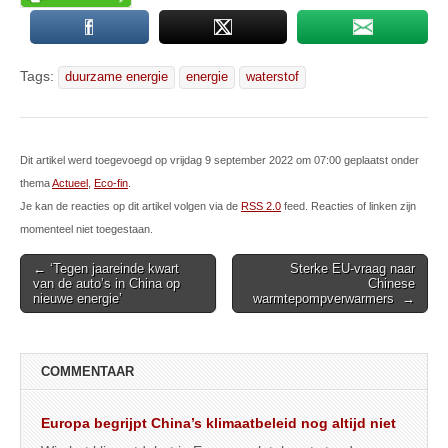
Tags:
duurzame energie
energie
waterstof
Dit artikel werd toegevoegd op vrijdag 9 september 2022 om 07:00 geplaatst onder
thema
Actueel
,
Eco-fin
.
Je kan de reacties op dit artikel volgen via de
RSS 2.0
feed. Reacties of linken zijn
momenteel niet toegestaan.
Post
← ‘Tegen jaareinde kwart
Sterke EU-vraag naar
van de auto’s in China op
Chinese
navigation
nieuwe energie’
warmtepompverwarmers →
COMMENTAAR
Europa begrijpt China’s klimaatbeleid nog altijd niet