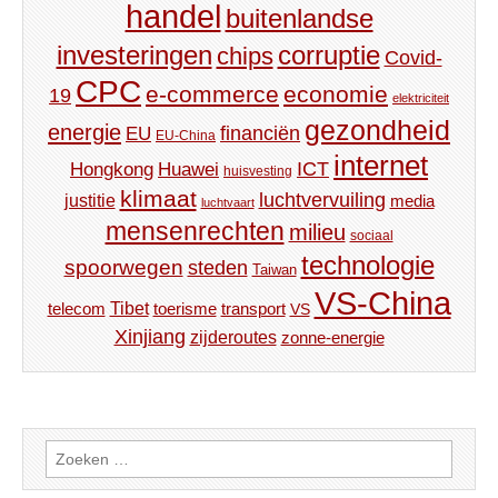
handel
buitenlandse
investeringen
corruptie
chips
Covid-
CPC
e-commerce
economie
19
elektriciteit
gezondheid
energie
financiën
EU
EU-China
internet
ICT
Hongkong
Huawei
huisvesting
klimaat
luchtvervuiling
justitie
media
luchtvaart
mensenrechten
milieu
sociaal
technologie
spoorwegen
steden
Taiwan
VS-China
Tibet
toerisme
transport
telecom
VS
Xinjiang
zijderoutes
zonne-energie
Zoeken
naar: