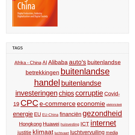
TAGS
auto's
Alibaba
buitenlandse
AI
Afrika - China
buitenlandse
betrekkingen
handel
buitenlandse
investeringen
corruptie
chips
Covid-
CPC
e-commerce
economie
19
elektriciteit
gezondheid
energie
financiën
EU
EU-China
internet
ICT
Hongkong
Huawei
huisvesting
klimaat
luchtvervuiling
justitie
media
luchtvaart