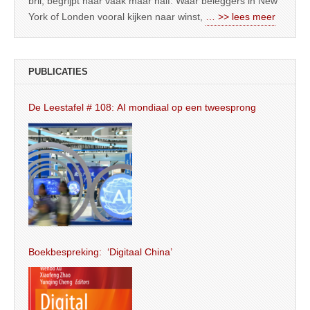
bril, begrijpt haar vaak maar half. Waar beleggers in New
York of Londen vooral kijken naar winst,
… >> lees meer
PUBLICATIES
De Leestafel # 108: AI mondiaal op een tweesprong
Boekbespreking: ‘Digitaal China’