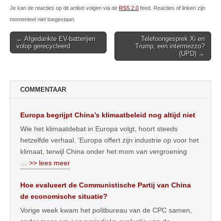
Je kan de reacties op dit artikel volgen via de
RSS 2.0
feed. Reacties of linken zijn
momenteel niet toegestaan.
Post
← Afgedankte EV-batterijen
Telefoongesprek Xi en
volop gerecycleerd
Trump, een intermezzo?
navigation
(UPD) →
COMMENTAAR
Europa begrijpt China’s klimaatbeleid nog altijd niet
Wie het klimaatdebat in Europa volgt, hoort steeds
hetzelfde verhaal. ‘Europa offert zijn industrie op voor het
klimaat, terwijl China onder het mom van vergroening
… >> lees meer
Hoe evalueert de Communistische Partij van China
de economische situatie?
Vorige week kwam het politbureau van de CPC samen,