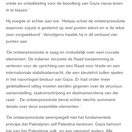
vrede en ontwikkeling voor de bevolking van Gaza nieuw leven
in te blazen.’
Hij voegde er echter aan toe: ‘Helaas schiet de ontwerpresolutie
waarover zojuist is gestemd op veel punten tekort en is de tekst
zeer zorgwekkend’. Vervolgens haalde hij in dit verband vier
punten aan.
‘De ontwerpresolutie is vaag en onduidelijk over veel cruciale
elementen. De indiener verzoekt de Raad toestemming te
verlenen voor de oprichting van een Raad voor Vrede en een
internationale stabilisatiemacht, die een sleutelrol zullen spelen
in het naoorlogse bestuur van Gaza. Er had onder meer
gedetailleerd uitleg moeten worden gegeven over de structuur,
samenstelling, taakomschrijving en deelnamecriteria van die
raad… De ontwerpresolutie bevat echter slechts summiere
details over deze essentiële elementen.’
‘De ontwerpresolutie weerspiegelt niet het fundamentele
principe dat Palestijnen zelf Palestina besturen. Gaza behoort
toe aan het Palestijnse volk, en aan niemand anders. Alle