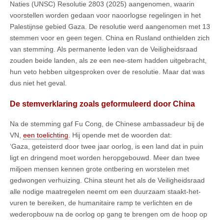
Naties (UNSC) Resolutie 2803 (2025) aangenomen, waarin
voorstellen worden gedaan voor naoorlogse regelingen in het
Palestijnse gebied Gaza. De resolutie werd aangenomen met 13
stemmen voor en geen tegen. China en Rusland onthielden zich
van stemming. Als permanente leden van de Veiligheidsraad
zouden beide landen, als ze een nee-stem hadden uitgebracht,
hun veto hebben uitgesproken over de resolutie. Maar dat was
dus niet het geval.
De stemverklaring zoals geformuleerd door China
Na de stemming gaf Fu Cong, de Chinese ambassadeur bij de
VN,
een toelichting
. Hij opende met de woorden dat:
‘Gaza, geteisterd door twee jaar oorlog, is een land dat in puin
ligt en dringend moet worden heropgebouwd. Meer dan twee
miljoen mensen kennen grote ontbering en worstelen met
gedwongen verhuizing. China steunt het als de Veiligheidsraad
alle nodige maatregelen neemt om een duurzaam staakt-het-
vuren te bereiken, de humanitaire ramp te verlichten en de
wederopbouw na de oorlog op gang te brengen om de hoop op