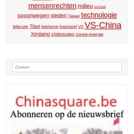
mensenrechten
milieu
sociaal
technologie
spoorwegen
steden
Taiwan
VS-China
Tibet
toerisme
transport
telecom
VS
Xinjiang
zijderoutes
zonne-energie
Zoeken
naar: