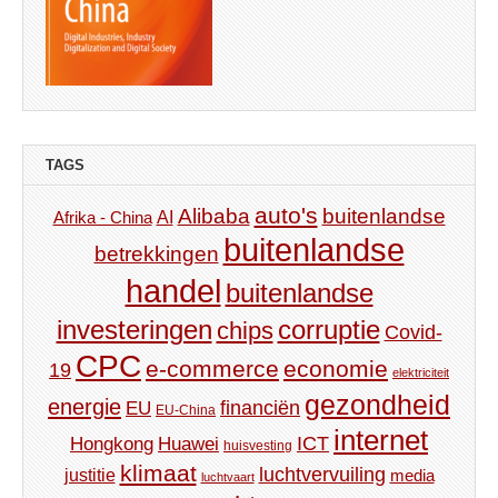
TAGS
auto's
Alibaba
buitenlandse
AI
Afrika - China
buitenlandse
betrekkingen
handel
buitenlandse
investeringen
corruptie
chips
Covid-
CPC
e-commerce
economie
19
elektriciteit
gezondheid
energie
financiën
EU
EU-China
internet
ICT
Hongkong
Huawei
huisvesting
klimaat
luchtvervuiling
justitie
media
luchtvaart