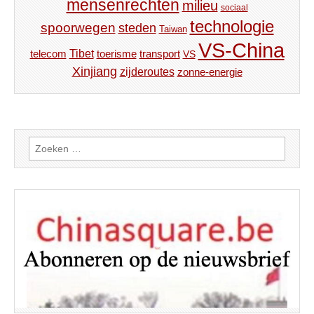
mensenrechten
milieu
sociaal
technologie
spoorwegen
steden
Taiwan
VS-China
Tibet
toerisme
transport
telecom
VS
Xinjiang
zijderoutes
zonne-energie
Zoeken
naar: