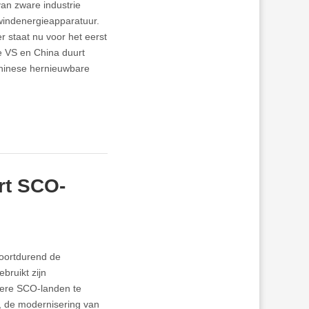
an zware industrie
windenergieapparatuur.
staat nu voor het eerst
e VS en China duurt
Chinese hernieuwbare
rt SCO-
oortdurend de
bruikt zijn
ere SCO-landen te
, de modernisering van