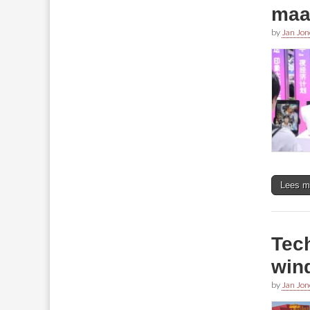
maa
by
Jan Jon
Lees m
Tec
win
by
Jan Jon