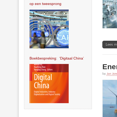
op een tweesprong
Lees m
Boekbespreking: ‘Digitaal China’
Ener
by
Jan Jon