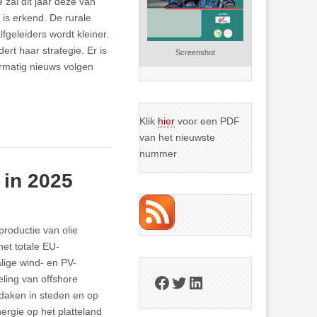
 zal dit jaar deze van
 is erkend. De rurale
lfgeleiders wordt kleiner.
rt haar strategie. Er is
Screenshot
ermatig nieuws volgen
Klik
hier
voor een PDF
van het nieuwste
nummer
 in 2025
roductie van olie
et totale EU-
alige wind- en PV-
Facebook
Twitter
LinkedIn
eling van offshore
p daken in steden en op
ergie op het platteland