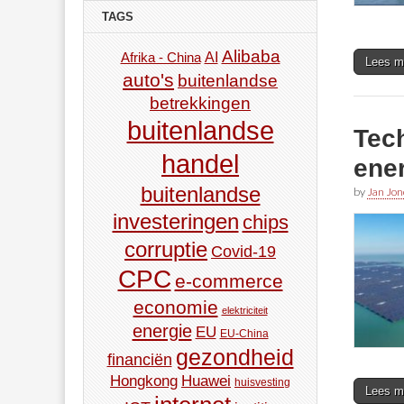
TAGS
Alibaba
AI
Afrika - China
Lees m
auto's
buitenlandse
betrekkingen
buitenlandse
Tech
handel
ene
buitenlandse
by
Jan Jon
investeringen
chips
corruptie
Covid-19
CPC
e-commerce
economie
elektriciteit
energie
EU
EU-China
gezondheid
financiën
Hongkong
Huawei
huisvesting
Lees m