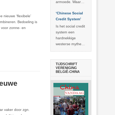
economisch
econoom Michael
armoede. Waar
wonder
Roberts. Het laat
China er de
zien dat
‘Chinese Social
voorbije veertig
 nieuwe ‘flexibele’
… >> lees meer
Credit System’
jaar in slaagde
ombineren. Bedoeling is
meer dan 800
Is het social credit
 voor zonne- en
miljoen mensen
system een
uit de armoede
hardnekkige
… >> lees meer
westerse mythe of
de dagelijkse
realiteit in China?
TIJDSCHRIFT
VERENIGING
BELGIË-CHINA
ieuwe
r vaker door zgn.