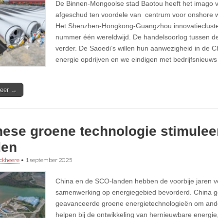
De Binnen-Mongoolse stad Baotou heeft het imago v
afgeschud ten voordele van centrum voor onshore 
Het Shenzhen-Hongkong-Guangzhou innovatiecluster 
nummer één wereldwijd. De handelsoorlog tussen d
verder. De Saoedi’s willen hun aanwezigheid in de 
energie opdrijven en we eindigen met bedrijfsnieuws
eer →
nese groene technologie stimulee
den
ckheere
•
1 september 2025
China en de SCO-landen hebben de voorbije jaren v
samenwerking op energiegebied bevorderd. China ge
geavanceerde groene energietechnologieën om and
helpen bij de ontwikkeling van hernieuwbare energie