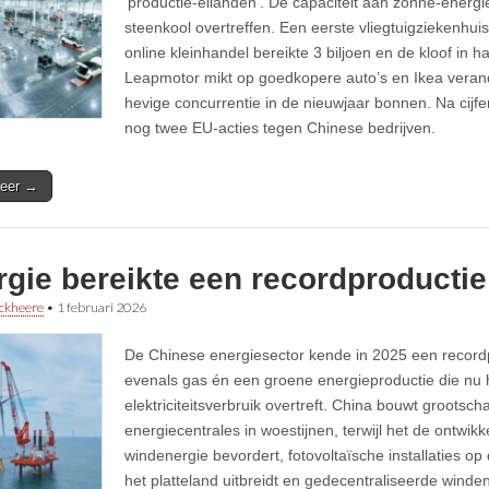
‘productie-eilanden’. De capaciteit aan zonne-energie
steenkool overtreffen. Een eerste vliegtuigziekenhuis
online kleinhandel bereikte 3 biljoen en de kloof in ha
Leapmotor mikt op goedkopere auto’s en Ikea verande
hevige concurrentie in de nieuwjaar bonnen. Na cijf
nog twee EU-acties tegen Chinese bedrijven.
eer →
gie bereikte een recordproductie
ckheere
•
1 februari 2026
De Chinese energiesector kende in 2025 een recordp
evenals gas én een groene energieproductie die nu h
elektriciteitsverbruik overtreft. China bouwt grootsch
energiecentrales in woestijnen, terwijl het de ontwikk
windenergie bevordert, fotovoltaïsche installaties o
het platteland uitbreidt en gedecentraliseerde winden