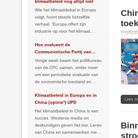
klimaatbeleid nog altijd niet
Wie het klimaatdebat in Europa
Chi
volgt, hoort steeds hetzelfde
toe
verhaal. ‘Europa offert zijn
industrie op voor het klimaat,
by
externe
terwijl China onder het mom van
Hoe evalueert de
vergroening
… >> lees meer
Communistische Partij van
China de economische
Vorige week kwam het politbureau
situatie?
van de CPC samen, onder meer
om een periodieke evaluatie van
de economische toestand en
politiek te maken. We
Klimaatbeleid in Europa en in
publiceerden
… >> lees meer
Lees m
China (opinie*) UPD
Het klimaatbeleid in China is een
succes. Westerse media en
Bin
deskundigen geven het toe. Leren
van China en samenwerken met
str