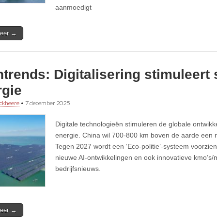
aanmoedigt
eer →
trends: Digitalisering stimuleert
rgie
ckheere
•
7 december 2025
Digitale technologieën stimuleren de globale ontwik
energie. China wil 700-800 km boven de aarde een r
Tegen 2027 wordt een ‘Eco-politie’-systeem voorzien
nieuwe AI-ontwikkelingen en ook innovatieve kmo’s
bedrijfsnieuws.
eer →