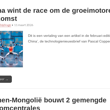
na wint de race om de groeimotor
komst
 bijdrage
•
11 maart 2026
Dit is een vertaling van een artikel in de februari-edi
China’, de technologienieuwsbrief van Pascal Coppe
eer →
nen-Mongolië bouwt 2 gemengde
oomcentrales