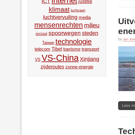
internet
ICT
justitie
klimaat
luchtvaart
luchtvervuiling
media
Uit
mensenrechten
milieu
ene
spoorwegen
steden
sociaal
by
Jan Jon
technologie
Taiwan
Tibet
toerisme
transport
telecom
VS-China
Xinjiang
VS
zijderoutes
zonne-energie
Lees m
Tech