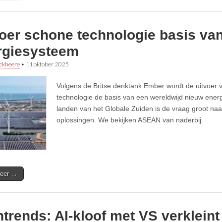
voer schone technologie basis va
rgiesysteem
ckheere
•
11 oktober 2025
Volgens de Britse denktank Ember wordt de uitvoer
technologie de basis van een wereldwijd nieuw energ
landen van het Globale Zuiden is de vraag groot na
oplossingen. We bekijken ASEAN van naderbij.
eer →
trends: AI-kloof met VS verkleint 