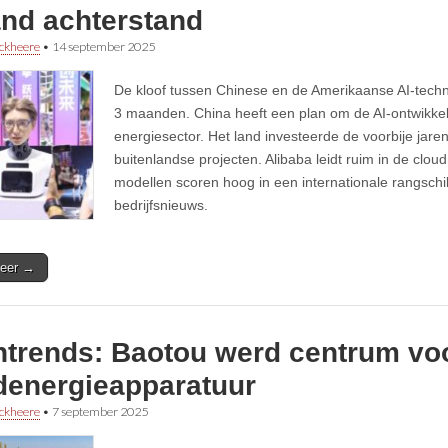
nd achterstand
ckheere
•
14 september 2025
De kloof tussen Chinese en de Amerikaanse AI-techno
3 maanden. China heeft een plan om de AI-ontwikkel
energiesector. Het land investeerde de voorbije jaren
buitenlandse projecten. Alibaba leidt ruim in de clou
modellen scoren hoog in een internationale rangsch
bedrijfsnieuws.
eer →
htrends: Baotou werd centrum vo
denergieapparatuur
ckheere
•
7 september 2025