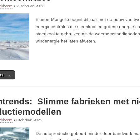
ckheere
•
21 februari 2026
Binnen-Mongolië begint dit jaar met de bouw van twee
energiecentrales die steenkool en groene energie c
steenkool te gebruiken als de weersomstandigheden
windenergie het laten afweten.
eer →
htrends: Slimme fabrieken met n
ductiemodellen
ckheere
•
8 februari 2026
De autoproductie gebeurt minder door bandwerk maa