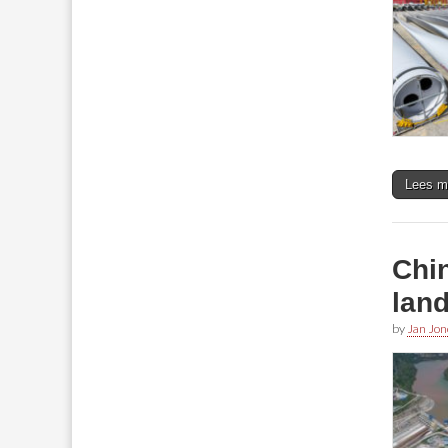
Lees m
Chi
lan
by
Jan Jon