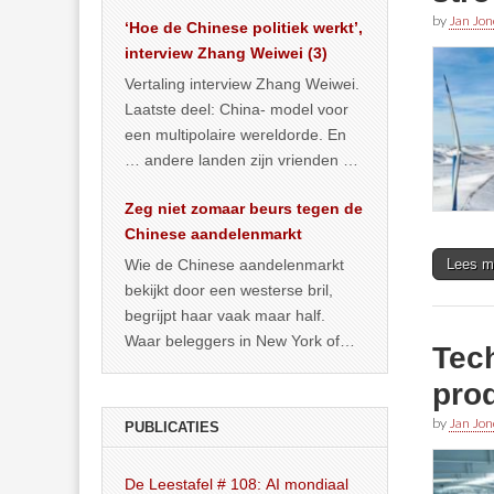
het land dan maar? ‘Dat
by
Jan Jon
‘Hoe de Chinese politiek werkt’,
… >> lees meer
interview Zhang Weiwei (3)
Vertaling interview Zhang Weiwei.
Laatste deel: China- model voor
een multipolaire wereldorde. En
… andere landen zijn vrienden of
kunnen het worden.
Zeg niet zomaar beurs tegen de
Chinese aandelenmarkt
Wie de Chinese aandelenmarkt
Lees m
bekijkt door een westerse bril,
begrijpt haar vaak maar half.
Waar beleggers in New York of
Tec
Londen vooral kijken naar winst,
pro
… >> lees meer
by
Jan Jon
PUBLICATIES
De Leestafel # 108: AI mondiaal