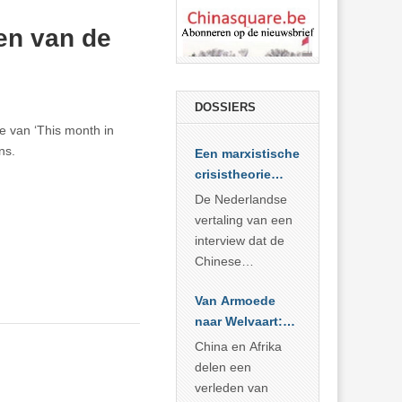
en van de
DOSSIERS
tie van ‘This month in
ns.
Een marxistische
crisistheorie
voor vandaag
De Nederlandse
vertaling van een
interview dat de
Chinese
Academie voor
Van Armoede
Sociale
naar Welvaart:
Wetenschappen
Wat Afrika kan
afnam van de
China en Afrika
leren van
Britse
delen een
China’s
marxistische
verleden van