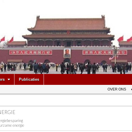
be
ers
Publicaties
OVER ONS
NERGIE
ergiebesparing
uurzame energie