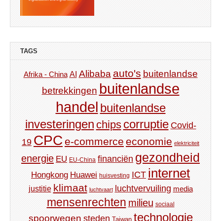
TAGS
auto's
Alibaba
buitenlandse
AI
Afrika - China
buitenlandse
betrekkingen
handel
buitenlandse
investeringen
corruptie
chips
Covid-
CPC
e-commerce
economie
19
elektriciteit
gezondheid
energie
financiën
EU
EU-China
internet
ICT
Hongkong
Huawei
huisvesting
klimaat
luchtvervuiling
justitie
media
luchtvaart
mensenrechten
milieu
sociaal
technologie
spoorwegen
steden
Taiwan