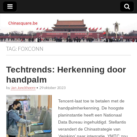
Chinasquare.be
TAG:
FOXCONN
Techtrends: Herkenning door
handpalm
by
Jan Jonckheere
•
29 oktober 2023
Tencent-laat toe te betalen met de
handpalmherkenning. De hoogste
planinstantie heeft een Nationaal
Data Bureau ingehuldigd. Stellantis
verandert de Chinastrategie van
‘deisking’ naar integratie. YMTC zou