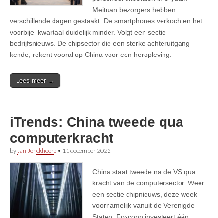
Meituan bezorgers hebben
verschillende dagen gestaakt. De smartphones verkochten het
voorbije kwartaal duidelijk minder. Volgt een sectie
bedrijfsnieuws. De chipsector die een sterke achteruitgang
kende, rekent vooral op China voor een heropleving.
Lees meer →
iTrends: China tweede qua
computerkracht
by
Jan Jonckheere
•
11 december 2022
China staat tweede na de VS qua
kracht van de computersector. Weer
een sectie chipnieuws, deze week
voornamelijk vanuit de Verenigde
Staten. Foxconn investeert één