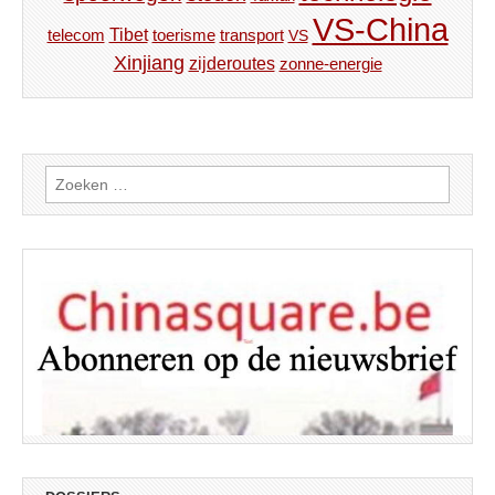
VS-China
Tibet
toerisme
transport
telecom
VS
Xinjiang
zijderoutes
zonne-energie
Zoeken
naar: