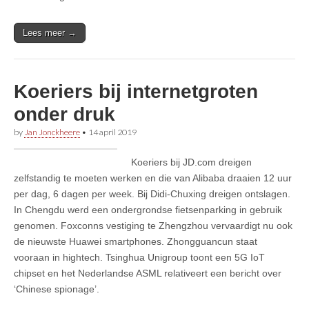
Lees meer →
Koeriers bij internetgroten
onder druk
by
Jan Jonckheere
•
14 april 2019
Koeriers bij JD.com dreigen
zelfstandig te moeten werken en die van Alibaba draaien 12 uur
per dag, 6 dagen per week. Bij Didi-Chuxing dreigen ontslagen.
In Chengdu werd een ondergrondse fietsenparking in gebruik
genomen. Foxconns vestiging te Zhengzhou vervaardigt nu ook
de nieuwste Huawei smartphones. Zhongguancun staat
vooraan in hightech. Tsinghua Unigroup toont een 5G IoT
chipset en het Nederlandse ASML relativeert een bericht over
‘Chinese spionage’.