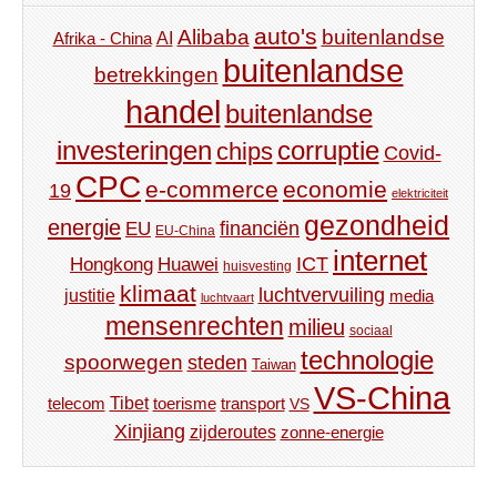
auto's
Alibaba
buitenlandse
AI
Afrika - China
buitenlandse
betrekkingen
handel
buitenlandse
investeringen
corruptie
chips
Covid-
CPC
e-commerce
economie
19
elektriciteit
gezondheid
energie
financiën
EU
EU-China
internet
ICT
Hongkong
Huawei
huisvesting
klimaat
luchtvervuiling
justitie
media
luchtvaart
mensenrechten
milieu
sociaal
technologie
spoorwegen
steden
Taiwan
VS-China
Tibet
toerisme
transport
telecom
VS
Xinjiang
zijderoutes
zonne-energie