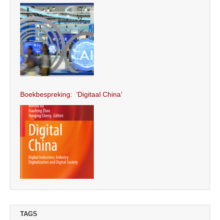
Boekbespreking: ‘Digitaal China’
TAGS