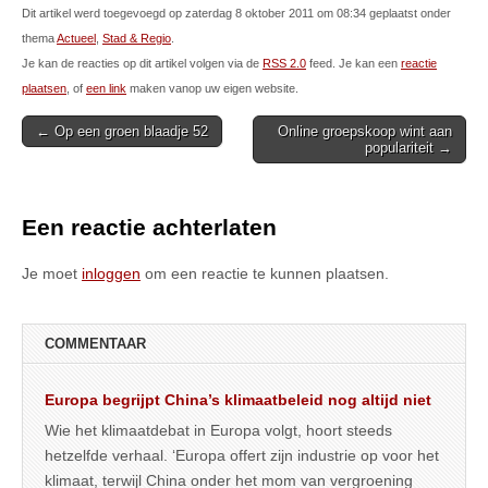
Dit artikel werd toegevoegd op zaterdag 8 oktober 2011 om 08:34 geplaatst onder
thema
Actueel
,
Stad & Regio
.
Je kan de reacties op dit artikel volgen via de
RSS 2.0
feed. Je kan een
reactie
plaatsen
, of
een link
maken vanop uw eigen website.
Post
← Op een groen blaadje 52
Online groepskoop wint aan
populariteit →
navigation
Een reactie achterlaten
Je moet
inloggen
om een reactie te kunnen plaatsen.
COMMENTAAR
Europa begrijpt China’s klimaatbeleid nog altijd niet
Wie het klimaatdebat in Europa volgt, hoort steeds
hetzelfde verhaal. ‘Europa offert zijn industrie op voor het
klimaat, terwijl China onder het mom van vergroening