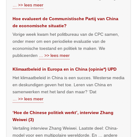
… >> lees meer
Hoe evalueert de Communistische Partij van China
de economische situatie?
Vorige week kwam het politbureau van de CPC samen,
onder meer om een periodieke evaluatie van de
economische toestand en politiek te maken. We
publiceerden
… >> lees meer
Klimaatbeleid in Europa en in China (opinie*) UPD
Het klimaatbeleid in China is een succes. Westerse media
en deskundigen geven het toe. Leren van China en
samenwerken met het land dan maar? ‘Dat
… >> lees meer
‘Hoe de Chinese politiek werkt’, interview Zhang
Weiwei (3)
Vertaling interview Zhang Weiwei. Laatste deel: China-
model voor een multipolaire wereldorde. En … andere