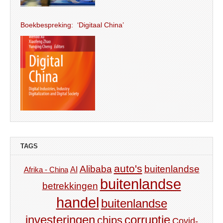
Boekbespreking: ‘Digitaal China’
TAGS
auto's
Alibaba
buitenlandse
AI
Afrika - China
buitenlandse
betrekkingen
handel
buitenlandse
investeringen
corruptie
chips
Covid-