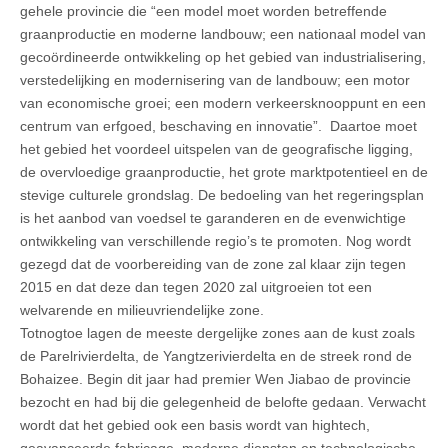
gehele provincie die “een model moet worden betreffende
graanproductie en moderne landbouw; een nationaal model van
gecoördineerde ontwikkeling op het gebied van industrialisering,
verstedelijking en modernisering van de landbouw; een motor
van economische groei; een modern verkeersknooppunt en een
centrum van erfgoed, beschaving en innovatie”. Daartoe moet
het gebied het voordeel uitspelen van de geografische ligging,
de overvloedige graanproductie, het grote marktpotentieel en de
stevige culturele grondslag. De bedoeling van het regeringsplan
is het aanbod van voedsel te garanderen en de evenwichtige
ontwikkeling van verschillende regio’s te promoten. Nog wordt
gezegd dat de voorbereiding van de zone zal klaar zijn tegen
2015 en dat deze dan tegen 2020 zal uitgroeien tot een
welvarende en milieuvriendelijke zone.
Totnogtoe lagen de meeste dergelijke zones aan de kust zoals
de Parelrivierdelta, de Yangtzerivierdelta en de streek rond de
Bohaizee. Begin dit jaar had premier Wen Jiabao de provincie
bezocht en had bij die gelegenheid de belofte gedaan. Verwacht
wordt dat het gebied ook een basis wordt van hightech,
geavanceerde fabricage, moderne diensten en technologische