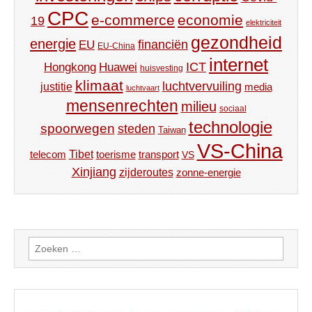
CPC
e-commerce
economie
19
elektriciteit
gezondheid
energie
financiën
EU
EU-China
internet
ICT
Hongkong
Huawei
huisvesting
klimaat
luchtvervuiling
justitie
media
luchtvaart
mensenrechten
milieu
sociaal
technologie
spoorwegen
steden
Taiwan
VS-China
Tibet
toerisme
transport
telecom
VS
Xinjiang
zijderoutes
zonne-energie
Zoeken
naar: