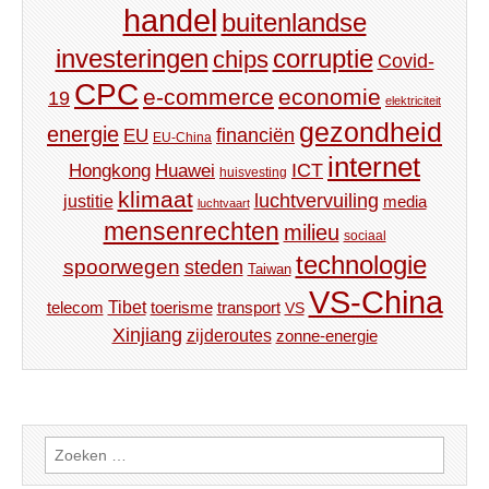
handel
buitenlandse
investeringen
corruptie
chips
Covid-
CPC
e-commerce
economie
19
elektriciteit
gezondheid
energie
financiën
EU
EU-China
internet
ICT
Hongkong
Huawei
huisvesting
klimaat
luchtvervuiling
justitie
media
luchtvaart
mensenrechten
milieu
sociaal
technologie
spoorwegen
steden
Taiwan
VS-China
Tibet
toerisme
transport
telecom
VS
Xinjiang
zijderoutes
zonne-energie
Zoeken
naar: