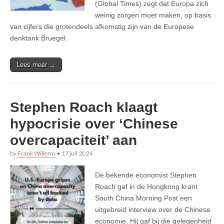
(Global Times) zegt dat Europa zich
weinig zorgen moet maken, op basis
van cijfers die grotendeels afkomstig zijn van de Europese
denktank Bruegel.
Lees meer →
Stephen Roach klaagt
hypocrisie over ‘Chinese
overcapaciteit’ aan
by
Frank Willems
•
17 juli 2024
De bekende economist Stephen
Roach gaf in de Hongkong krant
South China Morning Post een
uitgebreid interview over de Chinese
economie. Hij gaf bij die gelegenheid