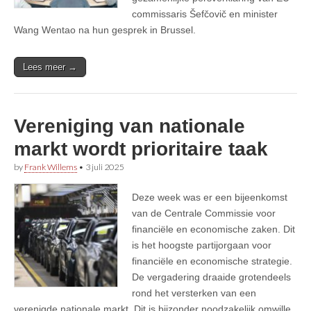
commissaris Šefčovič en minister
Wang Wentao na hun gesprek in Brussel.
Lees meer →
Vereniging van nationale
markt wordt prioritaire taak
by
Frank Willems
•
3 juli 2025
Deze week was er een bijeenkomst
van de Centrale Commissie voor
financiële en economische zaken. Dit
is het hoogste partijorgaan voor
financiële en economische strategie.
De vergadering draaide grotendeels
rond het versterken van een
verenigde nationale markt. Dit is bijzonder noodzakelijk omwille