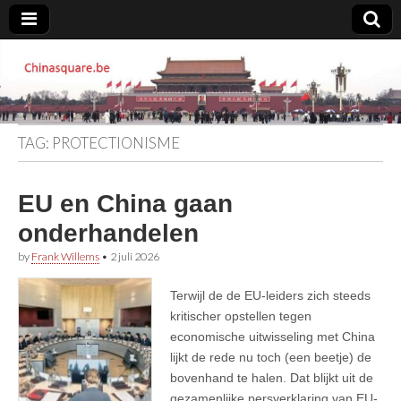
Chinasquare.be
TAG:
PROTECTIONISME
EU en China gaan
onderhandelen
by
Frank Willems
•
2 juli 2026
Terwijl de de EU-leiders zich steeds
kritischer opstellen tegen
economische uitwisseling met China
lijkt de rede nu toch (een beetje) de
bovenhand te halen. Dat blijkt uit de
gezamenlijke persverklaring van EU-