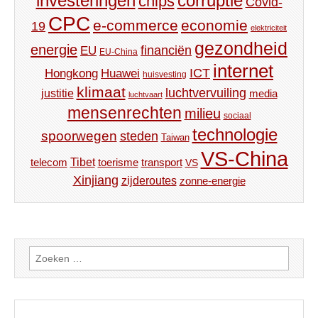
investeringen
corruptie
chips
Covid-
CPC
e-commerce
economie
19
elektriciteit
gezondheid
energie
financiën
EU
EU-China
internet
ICT
Hongkong
Huawei
huisvesting
klimaat
luchtvervuiling
justitie
media
luchtvaart
mensenrechten
milieu
sociaal
technologie
spoorwegen
steden
Taiwan
VS-China
Tibet
toerisme
transport
telecom
VS
Xinjiang
zijderoutes
zonne-energie
Zoeken
naar: