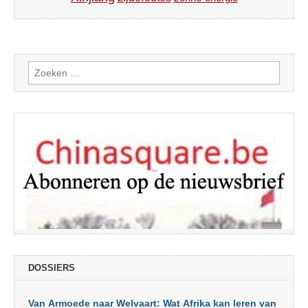
Zoeken
naar:
DOSSIERS
Van Armoede naar Welvaart: Wat Afrika kan leren van