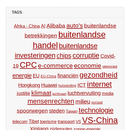
TAGS
auto's
Alibaba
buitenlandse
AI
Afrika - China
buitenlandse
betrekkingen
handel
buitenlandse
investeringen
corruptie
chips
Covid-
CPC
e-commerce
economie
19
elektriciteit
gezondheid
energie
financiën
EU
EU-China
internet
ICT
Hongkong
Huawei
huisvesting
klimaat
luchtvervuiling
justitie
media
luchtvaart
mensenrechten
milieu
sociaal
technologie
spoorwegen
steden
Taiwan
VS-China
Tibet
toerisme
transport
telecom
VS
Xinjiang
zijderoutes
zonne-energie