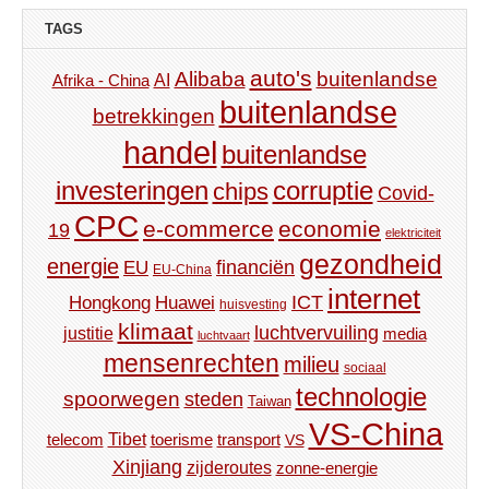
TAGS
auto's
Alibaba
buitenlandse
AI
Afrika - China
buitenlandse
betrekkingen
handel
buitenlandse
investeringen
corruptie
chips
Covid-
CPC
e-commerce
economie
19
elektriciteit
gezondheid
energie
financiën
EU
EU-China
internet
ICT
Hongkong
Huawei
huisvesting
klimaat
luchtvervuiling
justitie
media
luchtvaart
mensenrechten
milieu
sociaal
technologie
spoorwegen
steden
Taiwan
VS-China
Tibet
toerisme
transport
telecom
VS
Xinjiang
zijderoutes
zonne-energie