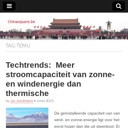
Chinasquare.be
TAG:
TEMU
Techtrends: Meer
stroomcapaciteit van zonne-
en windenergie dan
thermische
by
Jan Jonckheere
•
4 mei 2025
De geïnstalleerde capaciteit van van
wind- en zonne-energie ligt voor het
eerst hoger dan die uit steenkool. Er