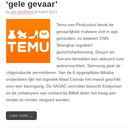
‘gele gevaar’
by
Jan Jonckheere
•
9 april 2023
Temu van Pinduoduo bevat de
gevaarlijkste malware ooit in app
gevonden, zo beweert CNN.
Shanghai reguleert
gezichtsherkenning. Douyin en
Tencent bereikten een akkoord over
auteursrechten. Samsung gaat de
chipproductie verminderen. Van de 6 opgesplitste Alibaba
onderdelen lijkt het logistiek filiaal Cainiao het meest geschikt
voor een beursgang. De SASAC voorzitter bezocht Empyrean
en de ontwerpers van content bij Bilibili doen het traag aan
omdat ze minder vergoed worden.
Lees meer →