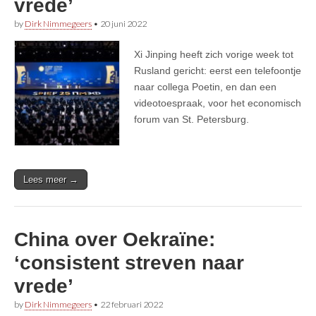
vrede’
by
Dirk Nimmegeers
•
20 juni 2022
Xi Jinping heeft zich vorige week tot
Rusland gericht: eerst een telefoontje
naar collega Poetin, en dan een
videotoespraak, voor het economisch
forum van St. Petersburg.
Lees meer →
China over Oekraïne:
‘consistent streven naar
vrede’
by
Dirk Nimmegeers
•
22 februari 2022