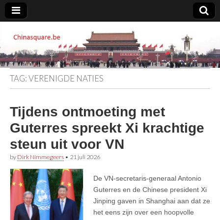
Chinasquare.be
TAG:
VERENIGDE NATIES
Tijdens ontmoeting met
Guterres spreekt Xi krachtige
steun uit voor VN
by
Dirk Nimmegeers
•
21 juli 2026
De VN-secretaris-generaal Antonio
Guterres en de Chinese president Xi
Jinping gaven in Shanghai aan dat ze
het eens zijn over een hoopvolle