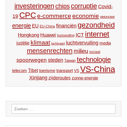
investeringen
corruptie
chips
Covid-
CPC
e-commerce
economie
19
elektriciteit
gezondheid
energie
financiën
EU
EU-China
internet
ICT
Hongkong
Huawei
huisvesting
klimaat
luchtvervuiling
justitie
media
luchtvaart
mensenrechten
milieu
sociaal
technologie
spoorwegen
steden
Taiwan
VS-China
Tibet
toerisme
transport
telecom
VS
Xinjiang
zijderoutes
zonne-energie
Zoeken
naar: