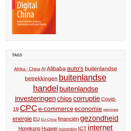
TAGS
auto's
Alibaba
buitenlandse
AI
Afrika - China
buitenlandse
betrekkingen
handel
buitenlandse
investeringen
corruptie
chips
Covid-
CPC
e-commerce
economie
19
elektriciteit
gezondheid
energie
financiën
EU
EU-China
internet
ICT
Hongkong
Huawei
huisvesting