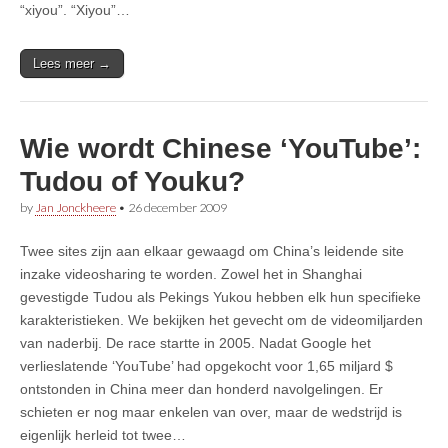
“xiyou”. “Xiyou”…
Lees meer →
Wie wordt Chinese ‘YouTube’:
Tudou of Youku?
by
Jan Jonckheere
•
26 december 2009
Twee sites zijn aan elkaar gewaagd om China’s leidende site
inzake videosharing te worden. Zowel het in Shanghai
gevestigde Tudou als Pekings Yukou hebben elk hun specifieke
karakteristieken. We bekijken het gevecht om de videomiljarden
van naderbij. De race startte in 2005. Nadat Google het
verlieslatende ‘YouTube’ had opgekocht voor 1,65 miljard $
ontstonden in China meer dan honderd navolgelingen. Er
schieten er nog maar enkelen van over, maar de wedstrijd is
eigenlijk herleid tot twee…