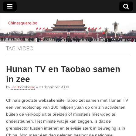
Chinasquare.be
TAG:
VIDEO
Hunan TV en Taobao samen
in zee
by
Jan Jonckheere
•
31 december 2009
China’s grootste webzakensite Tabao zet samen met Hunan TV
een vennootschap van 100 miljoen yuan op om z’n activiteiten
buiten de verkoop uit te breiden of minstens met video te
ondersteunen. Het minste wat je kan zeggen, is dat de
grenssector tussen internet en televisie sterk in beweging is in
China. Nog maar één dag geleden besloot de nationale