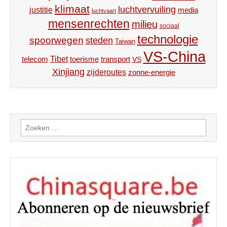
klimaat
luchtvervuiling
justitie
media
luchtvaart
mensenrechten
milieu
sociaal
technologie
spoorwegen
steden
Taiwan
VS-China
Tibet
toerisme
transport
telecom
VS
Xinjiang
zijderoutes
zonne-energie
Zoeken
naar: