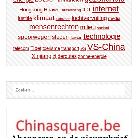
EU-China
internet
ICT
Hongkong
Huawei
huisvesting
klimaat
luchtvervuiling
justitie
media
luchtvaart
mensenrechten
milieu
sociaal
technologie
spoorwegen
steden
Taiwan
VS-China
Tibet
toerisme
transport
telecom
VS
Xinjiang
zijderoutes
zonne-energie
Zoeken
naar: