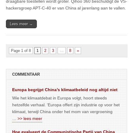
draagbare toestellen wordt groter. Qihoo 360 beschuldigt de VS-
hackersgroep APT-C-40 er van China al jarenlang aan te vallen.
Lees meer →
Page 1 of 8
1
2
3
…
8
»
COMMENTAAR
Europa begrijpt China’s klimaatbeleid nog altijd niet
Wie het klimaatdebat in Europa volgt, hoort steeds
hetzelfde verhaal. ‘Europa offert zijn industrie op voor het
klimaat, terwijl China onder het mom van vergroening
… >> lees meer
Hoe evalueert de Communistische Partij van China