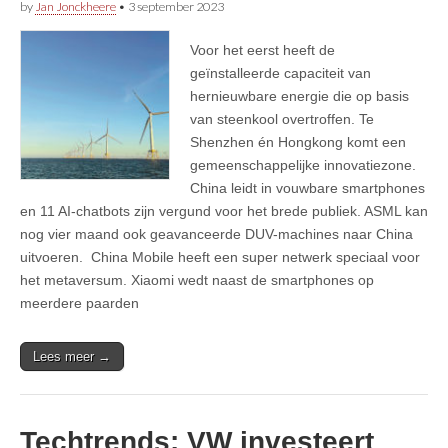
by
Jan Jonckheere
•
3 september 2023
Voor het eerst heeft de
geïnstalleerde capaciteit van
hernieuwbare energie die op basis
van steenkool overtroffen. Te
Shenzhen én Hongkong komt een
gemeenschappelijke innovatiezone.
China leidt in vouwbare smartphones
en 11 AI-chatbots zijn vergund voor het brede publiek. ASML kan
nog vier maand ook geavanceerde DUV-machines naar China
uitvoeren. China Mobile heeft een super netwerk speciaal voor
het metaversum. Xiaomi wedt naast de smartphones op
meerdere paarden
Lees meer →
Techtrends: VW investeert