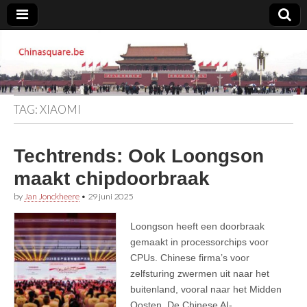
Chinasquare.be
TAG:
XIAOMI
Techtrends: Ook Loongson
maakt chipdoorbraak
by
Jan Jonckheere
•
29 juni 2025
Loongson heeft een doorbraak
gemaakt in processorchips voor
CPUs. Chinese firma’s voor
zelfsturing zwermen uit naar het
buitenland, vooral naar het Midden
Oosten. De Chinese AI-