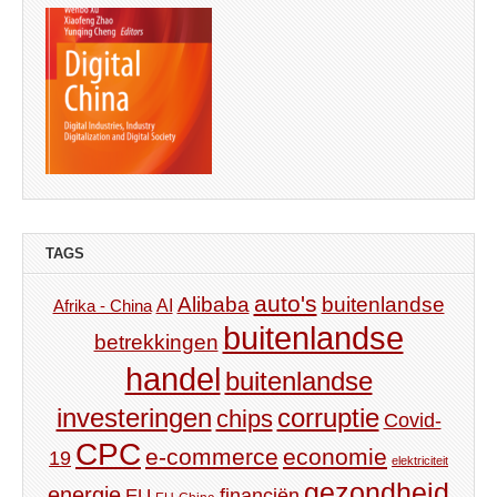
TAGS
auto's
Alibaba
buitenlandse
AI
Afrika - China
buitenlandse
betrekkingen
handel
buitenlandse
investeringen
corruptie
chips
Covid-
CPC
e-commerce
economie
19
elektriciteit
gezondheid
energie
financiën
EU