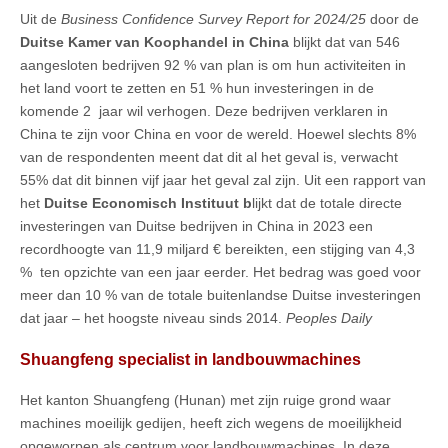
Uit de
Business Confidence Survey Report for 2024/25
door de
Duitse Kamer van Koophandel in China
blijkt dat van 546
aangesloten bedrijven 92 % van plan is om hun activiteiten in
het land voort te zetten en 51 % hun investeringen in de
komende 2 jaar wil verhogen. Deze bedrijven verklaren in
China te zijn voor China en voor de wereld. Hoewel slechts 8%
van de respondenten meent dat dit al het geval is, verwacht
55% dat dit binnen vijf jaar het geval zal zijn. Uit een rapport van
het
Duitse Economisch Instituut b
lijkt dat de totale directe
investeringen van Duitse bedrijven in China in 2023 een
recordhoogte van 11,9 miljard € bereikten, een stijging van 4,3
% ten opzichte van een jaar eerder. Het bedrag was goed voor
meer dan 10 % van de totale buitenlandse Duitse investeringen
dat jaar – het hoogste niveau sinds 2014.
Peoples Daily
Shuangfeng specialist in landbouwmachines
Het kanton Shuangfeng (Hunan) met zijn ruige grond waar
machines moeilijk gedijen, heeft zich wegens de moeilijkheid
opgeworpen als centrum voor landbouwmachines. In deze