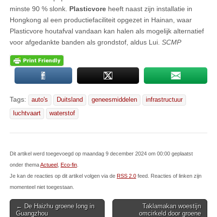
minste 90 % slonk.
Plasticvore
heeft naast zijn installatie in
Hongkong al een productiefaciliteit opgezet in Hainan, waar
Plasticvore houtafval vandaan kan halen als mogelijk alternatief
voor afgedankte banden als grondstof, aldus Lui.
SCMP
Tags:
auto's
Duitsland
geneesmiddelen
infrastructuur
luchtvaart
waterstof
Dit artikel werd toegevoegd op maandag 9 december 2024 om 00:00 geplaatst
onder thema
Actueel
,
Eco-fin
.
Je kan de reacties op dit artikel volgen via de
RSS 2.0
feed. Reacties of linken zijn
momenteel niet toegestaan.
Post
← De Haizhu groene long in
Taklamakan woestijn
Guangzhou
omcirkeld door groene