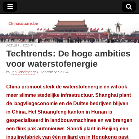
Chinasquare.be
ACTUEEL
,
ECO-FIN
Techtrends: De hoge ambities
voor waterstofenergie
by
Jan Jonckheere
•
9 december 2024
China promoot sterk de waterstofenergie en wil ook
meer slimme stedelijke infrastructuur. Shanghai plant
de laagvliegeconomie en de Duitse bedrijven blijven
in China. Het Shuangfeng kanton in Hunan is
gespecialiseerd in landbouwmachines en we brengen
een flink pak autonieuws. Sanofi plant in Beijing een
insulinefabriek van één miljard en in Hongkong past