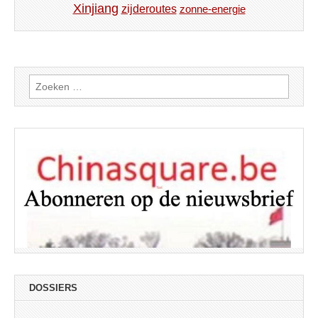
Xinjiang
zijderoutes
zonne-energie
Zoeken
naar:
DOSSIERS