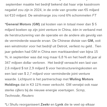
september maakte het bedrijf bekend dat haar vrije kasstroom
negatief zou zijn in 2024, in de orde van grootte van €5 miljard
tot €10 miljard. De winstmarge zou rond 6% schommelen
FT
*
General Motors
(
GM)
zal kosten van in totaal meer dan $ 5
miljard boeken op zijn joint venture in China, één in verband met
de herstructurering van de operatie en de andere als gevolg van
de verminderde waarde ervan. De Chinese divisie van
GM,
ooit
een winstmotor voor het bedrijf uit Detroit, verliest nu geld.. Tien
jaar geleden had GM in China een marktaandeel van bijna 15
%; in september was dat nog maar 6,8 % en het heeft dit jaar al
347 miljoen dollar verloren. Het bedrijf verwacht een last van
2,6 miljard $ tot 2,9 miljard $ voor herstructureringskosten en
een last van $ 2,7 miljard voor verminderde joint venture
waarde. Lichtpunt is het partnerschap met
Wuling Motors
Holdings
dat in K3 11% meer verkocht. GM verwijst ook naar
sterke cijfers bij de nieuwe energie voertuigen.
Scmp,
Technode,
Reuters
*Li Shufu reorganiseert
Zeekr
en
Lynk
die te veel op elkaar