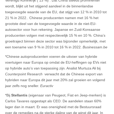
Verenigd Koninkrijk ( 13 %) . Dat China steeds prominenter
wordt, blijkt uit het stijgend aandeel in de binnenlandse
toegevoegde waarde van de EU, dat stijgt van 12 % in 2010 tot
21 % in 2022.. Chinese producenten namen met 16 % het
grootste deel van de toegevoegde waarde in de niet-EU-
autosector voor hun rekening. Japanse en Zuid-Koreaanse
producenten volgen met respectievelijk 15 % en 10 %. China’s
groeitraject binnen deze sector was bijzonder opmerkelijk, met
een toename van 9 % in 2010 tot 16 % in 2022.
Businessam.be
*Chinese autoproducenten voeren de uitvoer van hybride
voertuigen naar Europa op omdat de EU-heffingen op EVs niet
op hybride auto’s van toepassing zijn. Analist Murtuza Ali bij
Counterpoint Research
verwacht dat de Chinese export van
hybriden naar Europa dit jaar met 20% zal groeien en volgend
jaar zelfs nog sneller.
Euractiv
*Bij
Stellantis
(eigenaar van Peugeot, Fiat en Jeep-merken) is
Carlos Tavares opgestapt als CEO. De aandelen staan 60%
lager dan in maart. Er was onenigheid met de Bestuursraad
over de remedies na de sterke daling van de winst dit jaar. In