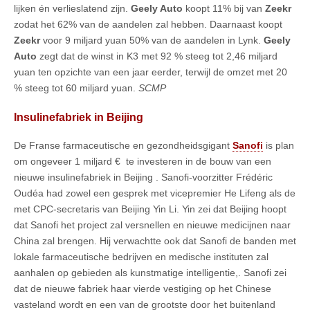
lijken én verlieslatend zijn.
Geely Auto
koopt 11% bij van
Zeekr
zodat het 62% van de aandelen zal hebben. Daarnaast koopt
Zeekr
voor 9 miljard yuan 50% van de aandelen in Lynk.
Geely
Auto
zegt dat de winst in K3 met 92 % steeg tot 2,46 miljard
yuan ten opzichte van een jaar eerder, terwijl de omzet met 20
% steeg tot 60 miljard yuan.
SCMP
Insulinefabriek in Beijing
De Franse farmaceutische en gezondheidsgigant
Sanofi
is plan
om ongeveer 1 miljard € te investeren in de bouw van een
nieuwe insulinefabriek in Beijing . Sanofi-voorzitter Frédéric
Oudéa had zowel een gesprek met vicepremier He Lifeng als de
met CPC-secretaris van Beijing Yin Li. Yin zei dat Beijing hoopt
dat Sanofi het project zal versnellen en nieuwe medicijnen naar
China zal brengen. Hij verwachtte ook dat Sanofi de banden met
lokale farmaceutische bedrijven en medische instituten zal
aanhalen op gebieden als kunstmatige intelligentie,. Sanofi zei
dat de nieuwe fabriek haar vierde vestiging op het Chinese
vasteland wordt en een van de grootste door het buitenland