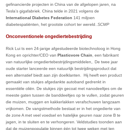
gefinancierde projecten in China van de afgelopen jaren, na
Tesla’s gigafabriek. China telde in 2021 volgens de
International Diabetes Federation
141 miljoen
diabetespatiënten, het grootste cohort ter wereld..
SCMP
Onconventionele ongediertebestrijding
Rick Lui ts een 24-jarige afgestudeerde biotechnoloog in Hong
Kong en oprichter/CEO van
Plasticvore Chain
, een fabrikant
van natuurlijke ongediertebestrijdingsmiddelen,. De twee jaar
oude starter lanceerde een natuurlijk bestrijdingsproduct dat
een alternatief biedt aan zijn doelklanten. Hij heeft een product
gemaakt van stukjes afgedankte autoband gedrenkt in
essentiële oliën. De stukjes zijn gecoat met nanodeeltjes om de
meeste gaten tussen de banddeeltjes op te vullen, zodat geuren
die muizen, muggen en kakkerlakken verafschuwen langzaam
vrijkomen. De vangstmethode bestaat er in het ongedierte van
de zone A met veel voedsel en hatelijke geuren naar zone B te
jagen, in te sluiten en te verhongeren. Veldstudies toonden aan
dat de muizenpopulatie binnen één tot twee weken met ten