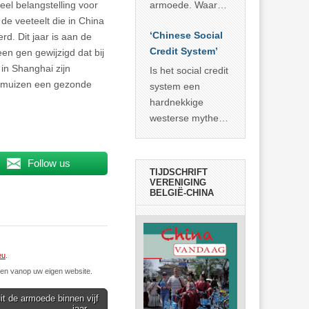
economisch
econoom Michael
eel belangstelling voor
armoede. Waar
wonder
Roberts. Het laat
de veeteelt die in China
China er de
zien dat
‘Chinese Social
rd. Dit jaar is aan de
voorbije veertig
… >> lees meer
Credit System’
en gen gewijzigd dat bij
jaar in slaagde
in Shanghai zijn
meer dan 800
Is het social credit
ke muizen een gezonde
miljoen mensen
system een
uit de armoede
hardnekkige
… >> lees meer
westerse mythe of
de dagelijkse
realiteit in China?
Follow us
TIJDSCHRIFT
VERENIGING
BELGIË-CHINA
eu
.
n vanop uw eigen website.
uit de armoede binnen vijf
jaar →