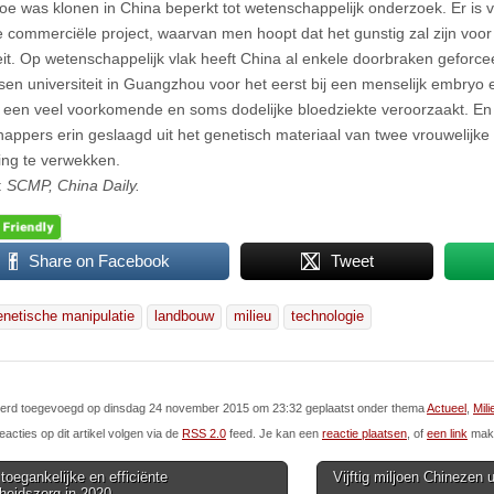
toe was klonen in China beperkt tot wetenschappelijk onderzoek. Er is v
te commerciële project, waarvan men hoopt dat het gunstig zal zijn voor 
eit. Op wetenschappelijk vlak heeft China al enkele doorbraken geforcee
sen universiteit in Guangzhou voor het eerst bij een menselijk embryo e
 een veel voorkomende en soms dodelijke bloedziekte veroorzaakt. En 
appers erin geslaagd uit het genetisch materiaal van twee vrouwelij
ng te verwekken.
:
SCMP, China Daily.
Share on Facebook
Tweet
enetische manipulatie
landbouw
milieu
technologie
l werd toegevoegd op dinsdag 24 november 2015 om 23:32 geplaatst onder thema
Actueel
,
Mili
eacties op dit artikel volgen via de
RSS 2.0
feed. Je kan een
reactie plaatsen
, of
een link
make
oegankelijke en efficiënte
Vijftig miljoen Chinezen 
heidszorg in 2020