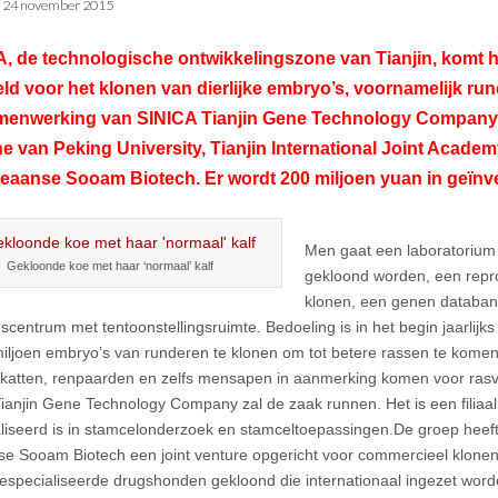
•
24 november 2015
, de technologische ontwikkelingszone van Tianjin, komt 
eld voor het klonen van dierlijke embryo’s, voornamelijk run
menwerking van SINICA Tianjin Gene Technology Company, h
e van Peking University, Tianjin International Joint Acade
eaanse Sooam Biotech. Er wordt 200 miljoen yuan in geïnv
Men gaat een laboratorium
Gekloonde koe met haar ‘normaal’ kalf
gekloond worden, een repr
klonen, een genen databan
gscentrum met tentoonstellingsruimte. Bedoeling is in het begin jaarlijk
miljoen embryo’s van runderen te klonen om tot betere rassen te komen
katten, renpaarden en zelfs mensapen in aanmerking komen voor rasv
ianjin Gene Technology Company zal de zaak runnen. Het is een filiaal
liseerd is in stamcelonderzoek en stamceltoepassingen.De groep heef
e Sooam Biotech een joint venture opgericht voor commercieel klonen. 
especialiseerde drugshonden gekloond die internationaal ingezet word