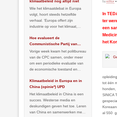
klimaatbeleid nog altijd niet
by
editor
Wie het klimaatdebat in Europa
In TEDA
volgt, hoort steeds hetzelfde
verhaal. ‘Europa offert zijn
ter wer
industrie op voor het klimaat,
een sa
terwijl China onder het mom van
Medicin
Hoe evalueert de
vergroening
… >> lees meer
het Kor
Communistische Partij van
China de economische
Vorige week kwam het politbureau
situatie?
van de CPC samen, onder meer
om een periodieke evaluatie van
de economische toestand en
politiek te maken. We
opleidin
Klimaatbeleid in Europa en in
publiceerden
… >> lees meer
tot één 
China (opinie*) UPD
honden, 
Het klimaatbeleid in China is een
SINICA T
succes. Westerse media en
gespecia
deskundigen geven het toe. Leren
Koreaans
van China en samenwerken met
al 550 g