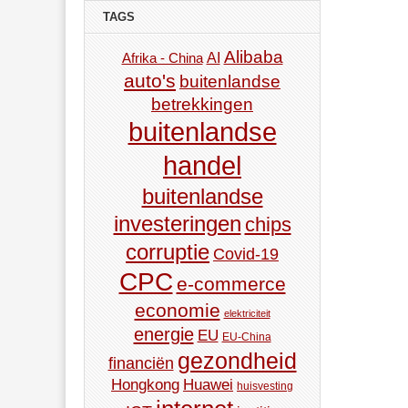
TAGS
Alibaba
AI
Afrika - China
auto's
buitenlandse
betrekkingen
buitenlandse
handel
buitenlandse
investeringen
chips
corruptie
Covid-19
CPC
e-commerce
economie
elektriciteit
energie
EU
EU-China
gezondheid
financiën
Hongkong
Huawei
huisvesting