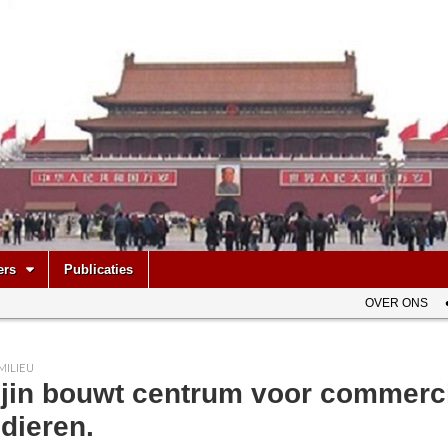
be
ers
Publicaties
OVER ONS
MILIEU
njin bouwt centrum voor commerc
dieren.