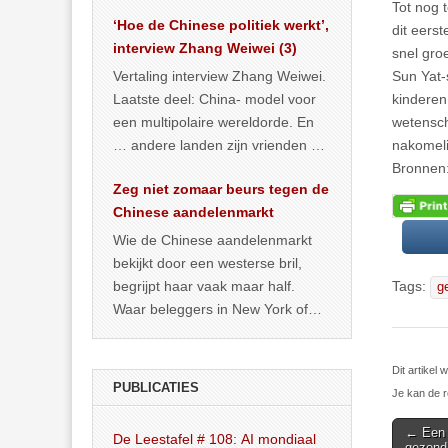
het land dan maar? ‘Dat
Tot nog 
‘Hoe de Chinese politiek werkt’,
… >> lees meer
dit eers
interview Zhang Weiwei (3)
snel gro
Sun Yat-
Vertaling interview Zhang Weiwei.
kinderen
Laatste deel: China- model voor
wetensch
een multipolaire wereldorde. En
nakomeli
… andere landen zijn vrienden of
Bronnen
kunnen het worden.
Zeg niet zomaar beurs tegen de
Chinese aandelenmarkt
Wie de Chinese aandelenmarkt
bekijkt door een westerse bril,
begrijpt haar vaak maar half.
Tags:
g
Waar beleggers in New York of
Londen vooral kijken naar winst,
… >> lees meer
Dit artike
PUBLICATIES
Je kan de r
Post
← Een t
De Leestafel # 108: AI mondiaal
gezond