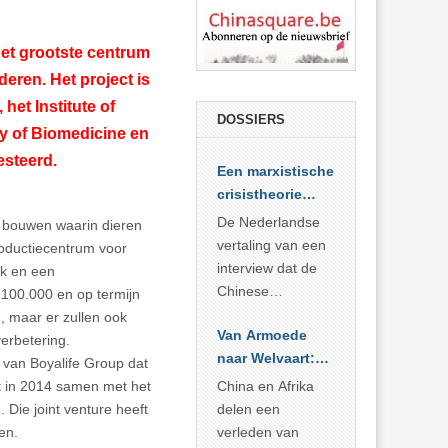
het grootste centrum
deren. Het project is
et Institute of
DOSSIERS
my of Biomedicine en
esteerd.
Een marxistische
crisistheorie
voor vandaag
De Nederlandse
 bouwen waarin dieren
vertaling van een
oductiecentrum voor
interview dat de
k en een
Chinese
s 100.000 en op termijn
Academie voor
, maar er zullen ook
Van Armoede
Sociale
erbetering.
naar Welvaart:
Wetenschappen
 van Boyalife Group dat
Wat Afrika kan
afnam van de
t in 2014 samen met het
China en Afrika
leren van
Britse
Die joint venture heeft
delen een
China’s
marxistische
en.
verleden van