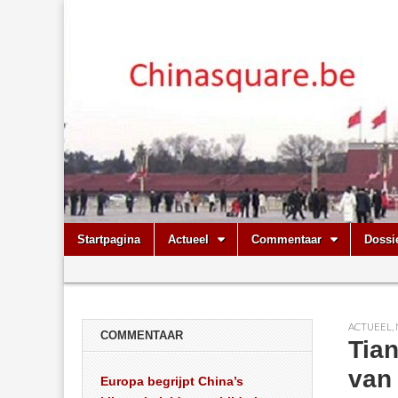
Chinasquare.
Skip
Main
Startpagina
Actueel
Commentaar
Dossi
to
menu
Sub
content
menu
ACTUEEL
,
COMMENTAAR
Tia
van 
Europa begrijpt China’s