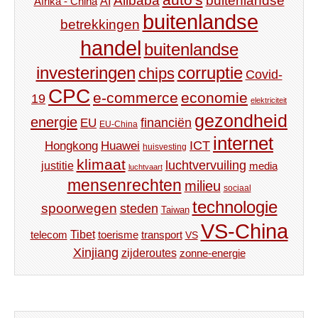
Alibaba
buitenlandse
AI
Afrika - China
buitenlandse
betrekkingen
handel
buitenlandse
investeringen
corruptie
chips
Covid-
CPC
e-commerce
economie
19
elektriciteit
gezondheid
energie
financiën
EU
EU-China
internet
ICT
Hongkong
Huawei
huisvesting
klimaat
luchtvervuiling
justitie
media
luchtvaart
mensenrechten
milieu
sociaal
technologie
spoorwegen
steden
Taiwan
VS-China
Tibet
toerisme
transport
telecom
VS
Xinjiang
zijderoutes
zonne-energie