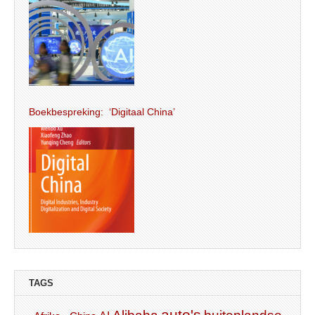
Boekbespreking: ‘Digitaal China’
TAGS
auto's