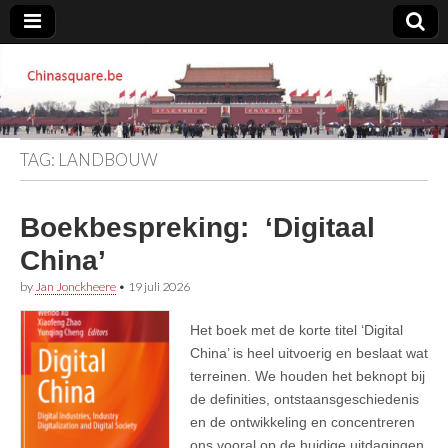
Chinasquare.be
TAG:
LANDBOUW
Boekbespreking: ‘Digitaal
China’
by
Jan Jonckheere
•
19 juli 2026
Het boek met de korte titel ‘Digital
China’ is heel uitvoerig en beslaat wat
terreinen. We houden het beknopt bij
de definities, ontstaansgeschiedenis
en de ontwikkeling en concentreren
ons vooral op de huidige uitdagingen,