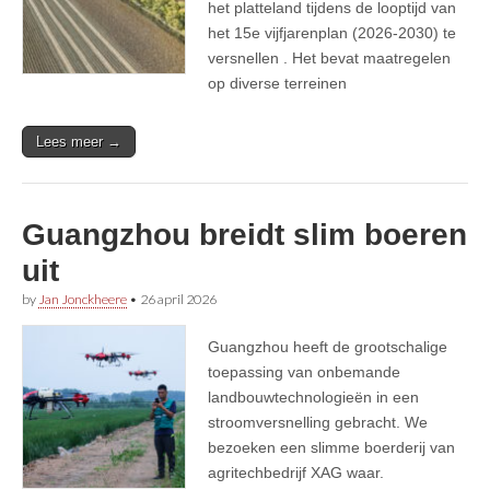
het platteland tijdens de looptijd van
het 15e vijfjarenplan (2026-2030) te
versnellen . Het bevat maatregelen
op diverse terreinen
Lees meer →
Guangzhou breidt slim boeren
uit
by
Jan Jonckheere
•
26 april 2026
Guangzhou heeft de grootschalige
toepassing van onbemande
landbouwtechnologieën in een
stroomversnelling gebracht. We
bezoeken een slimme boerderij van
agritechbedrijf XAG waar.