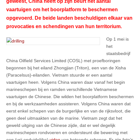
geweest, China heeft op zijn beurt het aantal
vaartuigen om het boorplatform te beschermen
opgevoerd. De beide landen beschuldigen elkaar van
provocaties en schendingen van hun territorium.
Op 1 mei is
het
staatsbedrijf
China Oilfield Services Limited (COSL) met proefboringen
begonnen bij het eiland Zhongjian (Triton), een van de Xisha
(Paracelsus)-eilanden. Vietnam stuurde er een aantal
vaartuigen heen. Volgens China waren daar vanaf het begin
marineschepen bij en ramden verschillende Vietnamese
vaartuigen de Chinese. Die wilden het boorplatform beschermen
en bij de werkzaamheden assisteren. Volgens China waren dat
eerst enkel schepen van de burgerlijke en van de rijksvloot, die
geen deel uitmaakten van de marine. Vietnam zegt dat het
geweld uitging van de Chinese zijde, dat er wel degelijk
marineschepen rondvoeren en ondersteunt die bewering met
een (vrij onduidelijke)
video
van botsende schepen. Er zijn foto’s