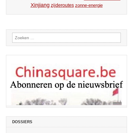
Xinjiang
zijderoutes
zonne-energie
Zoeken
naar:
DOSSIERS