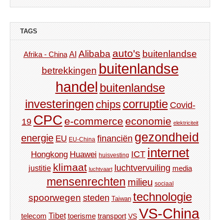
TAGS
auto's
Alibaba
buitenlandse
AI
Afrika - China
buitenlandse
betrekkingen
handel
buitenlandse
investeringen
corruptie
chips
Covid-
CPC
e-commerce
economie
19
elektriciteit
gezondheid
energie
financiën
EU
EU-China
internet
ICT
Hongkong
Huawei
huisvesting
klimaat
luchtvervuiling
justitie
media
luchtvaart
mensenrechten
milieu
sociaal
technologie
spoorwegen
steden
Taiwan
VS-China
Tibet
toerisme
transport
telecom
VS