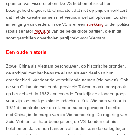
spannen van vissersnetten. De VS hebben officieel hun
bezorgdheid uitgedrukt. China stelt dat niet op prijs en verklaart
dat het de kwestie samen met Vietnam wel zal oplossen zonder
inmenging van derden. In de VS is er een
strekking
onder politici
(zoals senator
McCain
) van de beide grote partijen, die in dit
soort geschillen onverholen partij trekt voor Vietnam.
Een oude historie
Zowel China als Vietnam
beschouwen, op historische gronden,
de archipel met h
et bewuste eiland als een deel van hun
grondgebied. Vandaar de verschillende namen (zie boven). Ook
de van China afgescheurde provincie Taiwan maakt aanspraak
op het gebied. In 1932 annexeerde Frankrijk de eilandengroep
voor zijn toenmalige kolonie Indochina. Zuid-Vietnam verloor in
1974 de controle over de eilanden na een gewapend conflict
met China, in de marge van de Vietnamoorlog. De regering van
Zuid-Vietnam en haar bondgenoot, de VS, konden dat niet
beletten omdat ze hun handen vol hadden aan de oorlog tegen