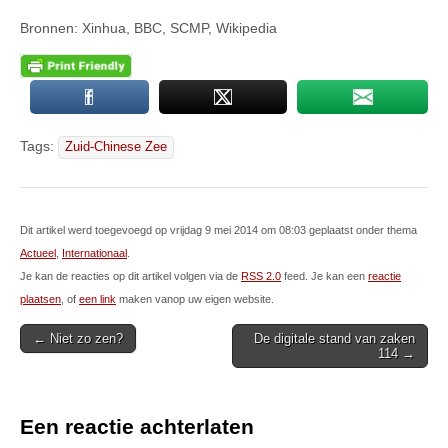
Bronnen: Xinhua, BBC, SCMP, Wikipedia
Tags:
Zuid-Chinese Zee
Dit artikel werd toegevoegd op vrijdag 9 mei 2014 om 08:03 geplaatst onder thema
Actueel
,
Internationaal
.
Je kan de reacties op dit artikel volgen via de
RSS 2.0
feed. Je kan een
reactie
plaatsen
, of
een link
maken vanop uw eigen website.
Post
← Niet zo zen?
De digitale stand van zaken
114 →
navigation
Een reactie achterlaten