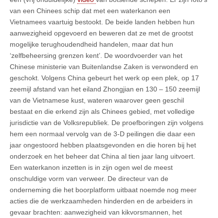
van een Chinees schip dat met een waterkanon een
Vietnamees vaartuig bestookt. De beide landen hebben hun
aanwezigheid opgevoerd en beweren dat ze met de grootst
mogelijke terughoudendheid handelen, maar dat hun
‘zelfbeheersing grenzen kent’. De woordvoerder van het
Chinese ministerie van Buitenlandse Zaken is verwonderd en
geschokt. Volgens China gebeurt het werk op een plek, op 17
zeemijl afstand van het eiland Zhongjian en 130 – 150 zeemijl
van de Vietnamese kust, wateren waarover geen geschil
bestaat en die erkend zijn als Chinees gebied, met volledige
jurisdictie van de Volksrepubliek. De proefboringen zijn volgens
hem een normaal vervolg van de 3-D peilingen die daar een
jaar ongestoord hebben plaatsgevonden en die horen bij het
onderzoek en het beheer dat China al tien jaar lang uitvoert.
Een waterkanon inzetten is in zijn ogen wel de meest
onschuldige vorm van verweer. De directeur van de
onderneming die het boorplatform uitbaat noemde nog meer
acties die de werkzaamheden hinderden en de arbeiders in
gevaar brachten: aanwezigheid van kikvorsmannen, het