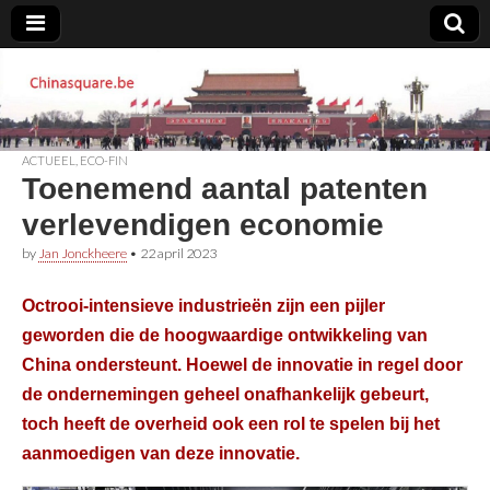
Chinasquare.be
ACTUEEL
,
ECO-FIN
Toenemend aantal patenten
verlevendigen economie
by
Jan Jonckheere
•
22 april 2023
Octrooi-intensieve industrieën zijn een pijler
geworden die de hoogwaardige ontwikkeling van
China ondersteunt. Hoewel de innovatie in regel door
de ondernemingen geheel onafhankelijk gebeurt,
toch heeft de overheid ook een rol te spelen bij het
aanmoedigen van deze innovatie.