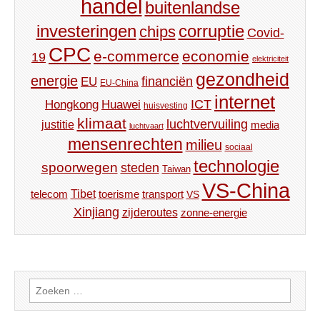
handel
buitenlandse
investeringen
corruptie
chips
Covid-
CPC
e-commerce
economie
19
elektriciteit
gezondheid
energie
financiën
EU
EU-China
internet
ICT
Hongkong
Huawei
huisvesting
klimaat
luchtvervuiling
justitie
media
luchtvaart
mensenrechten
milieu
sociaal
technologie
spoorwegen
steden
Taiwan
VS-China
Tibet
toerisme
transport
telecom
VS
Xinjiang
zijderoutes
zonne-energie
Zoeken
naar: