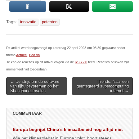
Tags:
innovatie
patenten
Dit artikel werd toegevoegd op zaterdag 22 april 2023 om 08:30 geplaatst onder
thema
Actueel
,
Eco-fin
.
Je kan de reacties op dit artikel volgen via de
RSS 2.0
feed. Reacties of linken zijn
momenteel niet toegestaan.
Post
← De strijd om de software
iTrends: Naar een
van rijhulpsystemen op het
geïntegreerd supercomputing
navigation
Shanghai autosalon
internet →
COMMENTAAR
Europa begrijpt China’s klimaatbeleid nog altijd niet
Wie het klimaatdebat in Europa volgt, hoort steeds