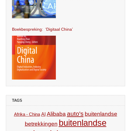
Boekbespreking: ‘Digitaal China’
TAGS
auto's
Alibaba
buitenlandse
AI
Afrika - China
buitenlandse
betrekkingen