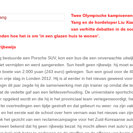
Twee Olympische kampioenen
Yang en de hordeloper Liu Xia
van verhitte debatten in de so
den hoe het is om ‘in een glazen huis te wonen’.
ijbewijs
 bestuurde een Porsche SUV, kon een bus die een onverwachte uitw
et vermijden en werd aangereden. Sun heeft geen rijbewijs: hij moet e
n boete van 2.000 yuan (243 euro) gekregen. Sun won goud voor de 4
vrije slag in Londen 2012. Hij is al eerder in het nieuws geweest voo
egin dit jaar zegde hij de samenwerking met zijn trainer op omdat die te
at de vedette gaf aan een liefdesverhouding. De universitaire sportsch
opgeleid wordt en die hij in het provinciaal team vertegenwoordigt, he
rlei overtredingen een tijdje gestraft en dat gebeurt nu weer: na zijn va
en het eerste wat de school over hem vernam was het nieuws van zijn
ok het gezicht van een reclamecampagne voor het Zuid-Koreaanse au
meen bekend dat hij geen rijbewijs bezat: hij mocht alleen met auto’s po