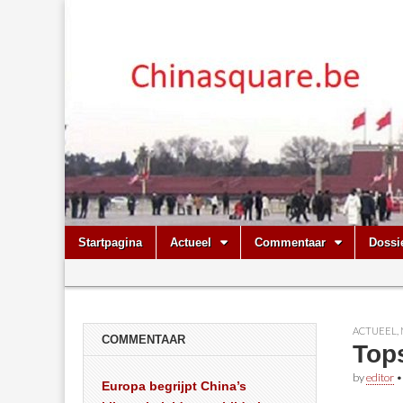
Chinasquare.
Skip
Main
Startpagina
Actueel
Commentaar
Dossi
to
menu
Sub
content
menu
ACTUEEL
,
COMMENTAAR
Top
by
editor
Europa begrijpt China’s