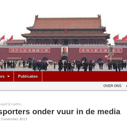
be
ers
Publicaties
OVER ONS
MAATSCHAPPIJ
sporters onder vuur in de media
•
5 november 2013