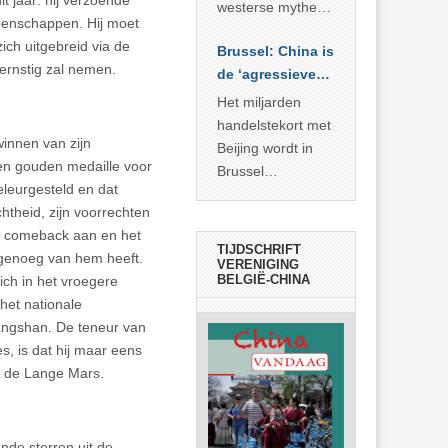
it jaar: hij verzoende
… >> lees meer
westerse mythe of
oenschappen. Hij moet
de dagelijkse
ich uitgebreid via de
Brussel: China is
realiteit in China?
 ernstig zal nemen.
de ‘agressieve
schuldige’
Het miljarden
handelstekort met
winnen van zijn
Beijing wordt in
en gouden medaille voor
Brussel
eleurgesteld en dat
voorgesteld als
htheid, zijn voorrechten
bewijs van
jn comeback aan en het
economische
TIJDSCHRIFT
 genoeg van hem heeft.
agressie. In
VERENIGING
BELGIË-CHINA
zich in het vroegere
werkelijkheid
het nationale
verhult die
angshan. De teneur van
spectaculaire
, is dat hij maar eens
rekensom vooral
an de Lange Mars.
de industriële
achterstand die
… >> lees meer
ende sterren uit de