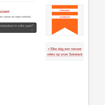
schappij
.
n vanop uw eigen website.
misbruiken in volle vaart?
→
> Elke dag een nieuwe
video op onze Substack