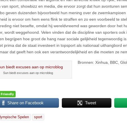
 van sport, showbizz en media, die ervoor zorgt dat hun avonturen se
ibo geven duizenden bijvoorbeeld hun mening over de zwemkampioen
eid is ervoor om hem eens flink te straffen en zo een voorbeeld te stell
rtreding niet besefte, omdat hij wereldvreemd was geworden door het 
er, wordt weggehoond. Velen vinden dat de discipline van sporters ook 
en begrijpen hoe groot de hang naar sociale gelijkheid tegenwoordig 
et prima dat de staat investeert in topsport als nationaal uithangbord e
 maar dat geeft hen ook een verantwoordelijkheid en die moeten ze ne
Bronnen: Xinhua, BBC, Glob
Sun biedt excuses aan op microblog
Share on Facebook
Tweet
lympische Spelen
sport