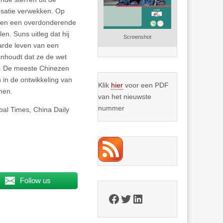
nsatie verwekken. Op
 en een overdonderende
en. Suns uitleg dat hij
Screenshot
harde leven van een
inhoudt dat ze de wet
is. De meeste Chinezen
n in de ontwikkeling van
Klik
hier
voor een PDF
men.
van het nieuwste
nummer
al Times, China Daily
Follow us
Facebook
Twitter
LinkedIn