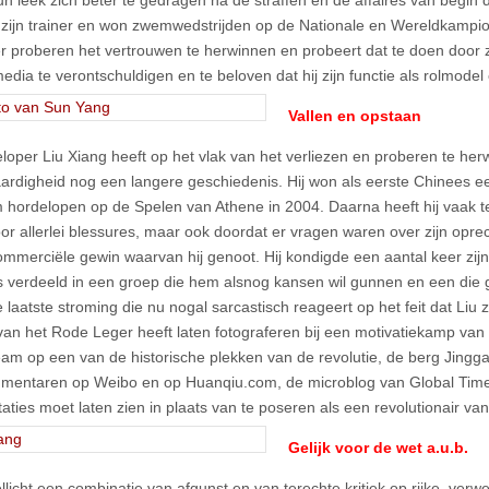
un leek zich beter te gedragen na de straffen en de affaires van begin d
 zijn trainer en won zwemwedstrijden op de Nationale en Wereldkampi
r proberen het vertrouwen te herwinnen en probeert dat te doen door z
edia te verontschuldigen en te beloven dat hij zijn functie als rolmodel
Vallen en opstaan
loper Liu Xiang heeft op het vlak van het verliezen en proberen te her
ardigheid nog een langere geschiedenis. Hij won als eerste Chinees e
 hordelopen op de Spelen van Athene in 2004. Daarna heeft hij vaak t
r allerlei blessures, maar ook doordat er vragen waren over zijn oprec
ommerciële gewin waarvan hij genoot. Hij kondigde een aantal keer zi
is verdeeld in een groep die hem alsnog kansen wil gunnen en een die
e laatste stroming die nu nogal sarcastisch reageert op het feit dat Liu 
van het Rode Leger heeft laten fotograferen bij een motivatiekamp van 
team op een van de historische plekken van de revolutie, de berg
Jingg
mentaren op Weibo en op Huanqiu.com, de microblog van Global Times
taties moet laten zien in plaats van te poseren als een revolutionair v
Gelijk voor de wet
a.u.b.
llicht een combinatie van afgunst en van terechte kritiek op rijke, verw