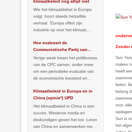
klimaatbeleid nog altijd niet
Wie het klimaatdebat in Europa
volgt, hoort steeds hetzelfde
verhaal. ‘Europa offert zijn
industrie op voor het klimaat,
ondervin
terwijl China onder het mom van
Hoe evalueert de
vergroening
… >> lees meer
Zonder r
Communistische Partij van
China de economische
Sun Yang
Vorige week kwam het politbureau
situatie?
maken ni
van de CPC samen, onder meer
heeft ee
om een periodieke evaluatie van
zwemmen 
de economische toestand en
feiten. B
politiek te maken. We
Klimaatbeleid in Europa en in
belang d
publiceerden
… >> lees meer
China (opinie*) UPD
zwemmer 
voor alle
Het klimaatbeleid in China is een
opdagen 
succes. Westerse media en
Sun is o
deskundigen geven het toe. Leren
het alge
van China en samenwerken met