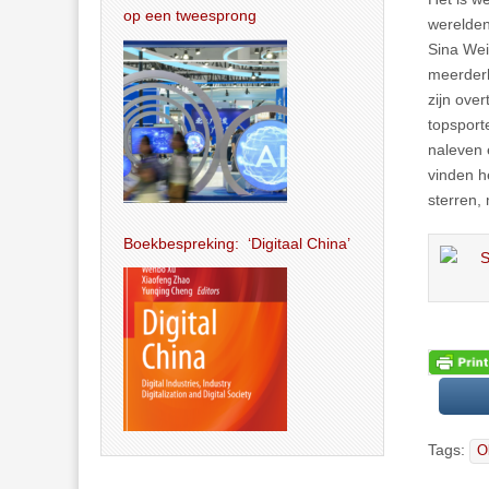
op een tweesprong
werelden
Sina We
meerderh
zijn ove
topsport
naleven 
vinden h
sterren,
Boekbespreking: ‘Digitaal China’
Tags:
O