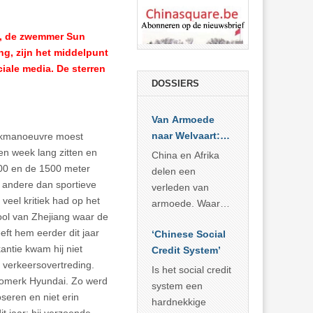
, de zwemmer Sun
ng, zijn het middelpunt
ciale media. De sterren
DOSSIERS
Van Armoede
naar Welvaart:
ijkmanoeuvre moest
Wat Afrika kan
en week lang zitten en
China en Afrika
leren van
00 en de 1500 meter
delen een
China’s
r andere dan sportieve
verleden van
economisch
 veel kritiek had op het
armoede. Waar
wonder
ool van Zhejiang waar de
China er de
eft hem eerder dit jaar
‘Chinese Social
voorbije veertig
kantie kwam hij niet
Credit System’
jaar in slaagde
 verkeersovertreding.
meer dan 800
Is het social credit
tomerk Hyundai. Zo werd
miljoen mensen
system een
seren en niet erin
uit de armoede
hardnekkige