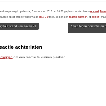
l werd toegevoegd op dinsdag 5 november 2013 om 09:52 geplaatst onder thema
Actueel
,
Maat
eacties op dit artikel volgen via de
RSS 2.0
feed. Je kan een
reactie plaatsen
, of
een link
make
gitale stand van zaken 91
Strijd tegen corruptie en 
ion
eactie achterlaten
inloggen
om een reactie te kunnen plaatsen.