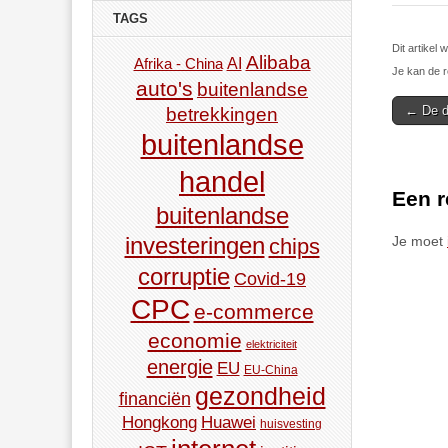
TAGS
Dit artike
Alibaba
AI
Afrika - China
Je kan de r
auto's
buitenlandse
Post
betrekkingen
← De di
navigat
buitenlandse
handel
Een r
buitenlandse
investeringen
Je moet
chips
corruptie
Covid-19
CPC
e-commerce
economie
elektriciteit
energie
EU
EU-China
gezondheid
financiën
Hongkong
Huawei
huisvesting