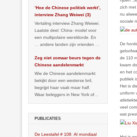
rijden. S
het land dan maar? ‘Dat
zich met
‘Hoe de Chinese politiek werkt’,
… >> lees meer
nu alwee
interview Zhang Weiwei (3)
sociale m
Vertaling interview Zhang Weiwei.
Laatste deel: China- model voor
een multipolaire wereldorde. En
De horde
… andere landen zijn vrienden of
geloofwa
kunnen het worden.
Zeg niet zomaar beurs tegen de
de 110 m
Chinese aandelenmarkt
kwam doo
en het c
Wie de Chinese aandelenmarkt
publiek 
bekijkt door een westerse bril,
Het is di
begrijpt haar vaak maar half.
uniform 
Waar beleggers in New York of
atletiek
Londen vooral kijken naar winst,
veel com
… >> lees meer
wat pres
PUBLICATIES
De Leestafel # 108: AI mondiaal
Het is we