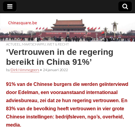
Chinasquare.be
ACTUEEL
,
MAATSCHAPPIJ
,
WET & RECHT
‘Vertrouwen in de regering
bereikt in China 91%’
by
Dirk Nimmegeers
•
24 januari 2022
91% van de Chinese burgers die werden geïnterviewd
door Edelman, een vooraanstaand internationaal
adviesbureau, zei dat ze hun regering vertrouwen. En
83% van de bevolking heeft vertrouwen in vier grote
Chinese instellingen: bedrijfsleven, ngo’s, overheid,
media.