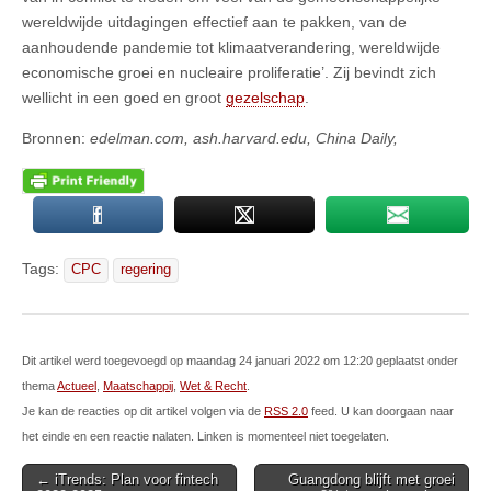
wereldwijde uitdagingen effectief aan te pakken, van de
aanhoudende pandemie tot klimaatverandering, wereldwijde
economische groei en nucleaire proliferatie’. Zij bevindt zich
wellicht in een goed en groot
gezelschap
.
Bronnen:
edelman.com, ash.harvard.edu, China Daily,
Tags:
CPC
regering
Dit artikel werd toegevoegd op maandag 24 januari 2022 om 12:20 geplaatst onder
thema
Actueel
,
Maatschappij
,
Wet & Recht
.
Je kan de reacties op dit artikel volgen via de
RSS 2.0
feed. U kan doorgaan naar
het einde en een reactie nalaten. Linken is momenteel niet toegelaten.
Post
← iTrends: Plan voor fintech
Guangdong blijft met groei