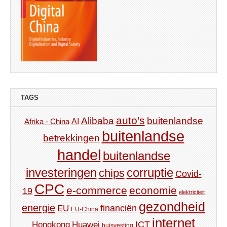
TAGS
auto's
Alibaba
buitenlandse
AI
Afrika - China
buitenlandse
betrekkingen
handel
buitenlandse
investeringen
corruptie
chips
Covid-
CPC
e-commerce
economie
19
elektriciteit
gezondheid
energie
financiën
EU
EU-China
internet
ICT
Hongkong
Huawei
huisvesting