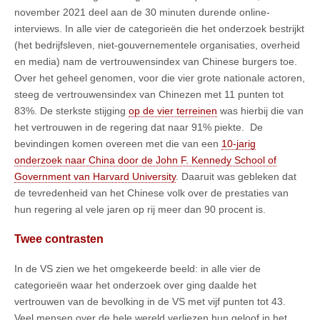
november 2021 deel aan de 30 minuten durende online-
interviews. In alle vier de categorieën die het onderzoek bestrijkt
(het bedrijfsleven, niet-gouvernementele organisaties, overheid
en media) nam de vertrouwensindex van Chinese burgers toe.
Over het geheel genomen, voor die vier grote nationale actoren,
steeg de vertrouwensindex van Chinezen met 11 punten tot
83%. De sterkste stijging
op de vier terreinen
was hierbij die van
het vertrouwen in de regering dat naar 91% piekte. De
bevindingen komen overeen met die van een
10-jarig
onderzoek naar China door de John F. Kennedy School of
Government van Harvard University
. Daaruit was gebleken dat
de tevredenheid van het Chinese volk over de prestaties van
hun regering al vele jaren op rij meer dan 90 procent is.
Twee contrasten
In de VS zien we het omgekeerde beeld: in alle vier de
categorieën waar het onderzoek over ging daalde het
vertrouwen van de bevolking in de VS met vijf punten tot 43.
Veel mensen over de hele wereld verliezen hun geloof in het