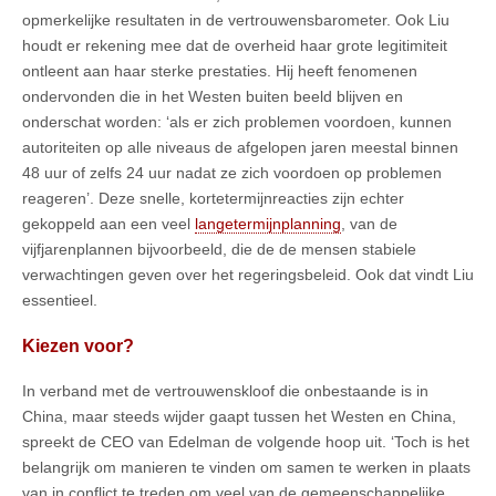
opmerkelijke resultaten in de vertrouwensbarometer. Ook Liu
houdt er rekening mee dat de overheid haar grote legitimiteit
ontleent aan haar sterke prestaties. Hij heeft fenomenen
ondervonden die in het Westen buiten beeld blijven en
onderschat worden: ‘als er zich problemen voordoen, kunnen
autoriteiten op alle niveaus de afgelopen jaren meestal binnen
48 uur of zelfs 24 uur nadat ze zich voordoen op problemen
reageren’. Deze snelle, kortetermijnreacties zijn echter
gekoppeld aan een veel
langetermijnplanning
, van de
vijfjarenplannen bijvoorbeeld, die de de mensen stabiele
verwachtingen geven over het regeringsbeleid. Ook dat vindt Liu
essentieel.
Kiezen voor?
In verband met de vertrouwenskloof die onbestaande is in
China, maar steeds wijder gaapt tussen het Westen en China,
spreekt de CEO van Edelman de volgende hoop uit. ‘Toch is het
belangrijk om manieren te vinden om samen te werken in plaats
van in conflict te treden om veel van de gemeenschappelijke