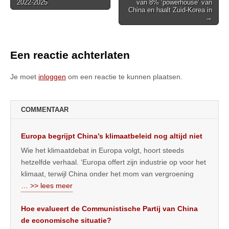
2022-2025
van 8% ‘powerhouse’ van
navigation
China en haalt Zuid-Korea in
→
Een reactie achterlaten
Je moet
inloggen
om een reactie te kunnen plaatsen.
COMMENTAAR
Europa begrijpt China’s klimaatbeleid nog altijd niet
Wie het klimaatdebat in Europa volgt, hoort steeds
hetzelfde verhaal. ‘Europa offert zijn industrie op voor het
klimaat, terwijl China onder het mom van vergroening
… >> lees meer
Hoe evalueert de Communistische Partij van China
de economische situatie?