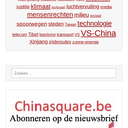
klimaat
luchtvervuiling
justitie
media
luchtvaart
mensenrechten
milieu
sociaal
technologie
spoorwegen
steden
Taiwan
VS-China
Tibet
toerisme
transport
telecom
VS
Xinjiang
zijderoutes
zonne-energie
Zoeken
naar: