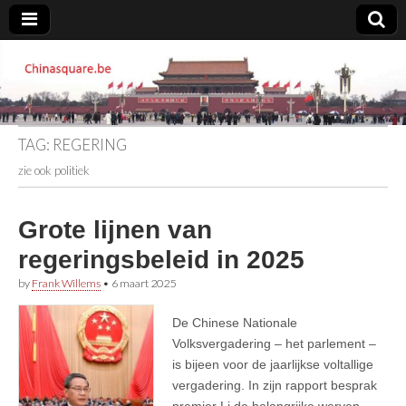
Chinasquare.be
TAG:
REGERING
zie ook politiek
Grote lijnen van
regeringsbeleid in 2025
by
Frank Willems
•
6 maart 2025
De Chinese Nationale
Volksvergadering – het parlement –
is bijeen voor de jaarlijkse voltallige
vergadering. In zijn rapport besprak
premier Li de belangrijke werven