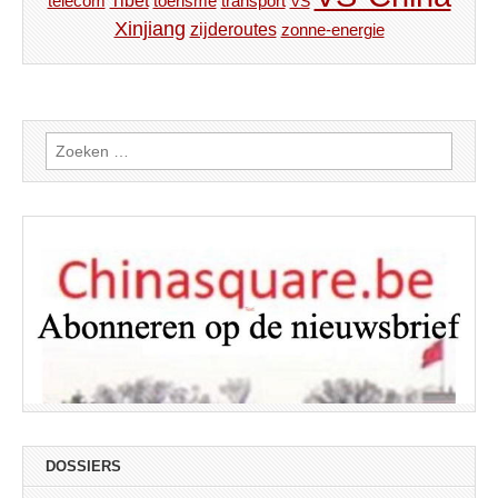
Tibet
toerisme
transport
telecom
VS
Xinjiang
zijderoutes
zonne-energie
Zoeken
naar:
DOSSIERS