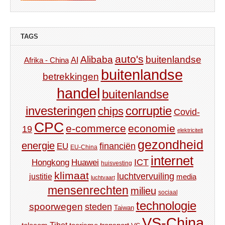
TAGS
auto's
Alibaba
buitenlandse
AI
Afrika - China
buitenlandse
betrekkingen
handel
buitenlandse
investeringen
corruptie
chips
Covid-
CPC
e-commerce
economie
19
elektriciteit
gezondheid
energie
financiën
EU
EU-China
internet
ICT
Hongkong
Huawei
huisvesting
klimaat
luchtvervuiling
justitie
media
luchtvaart
mensenrechten
milieu
sociaal
technologie
spoorwegen
steden
Taiwan
VS-China