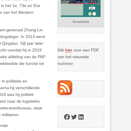
 in het 1e, 73e en 81e
ten van het Western
Screenshot
nant-generaal Zhang Lin
dingsleger. In 2013 werd
Qingdao. Vijf jaar later
ht voordat hij in 2019
Klik
hier
voor een PDF
tieke afdeling van de PAP
van het nieuwste
ekleedde die functie tot
nummer
in politieke en
arna hij verschillende
24 was hij politiek
st naar de logistieke
et veteranenbureau, waar
militairen.
Facebook
Twitter
LinkedIn
pende