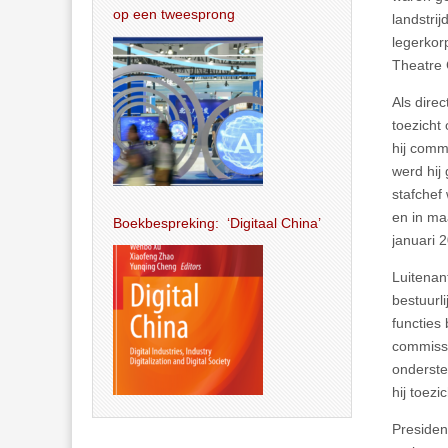
op een tweesprong
landstri
legerkor
Theatre
Als dire
toezicht
hij comm
werd hij
stafchef
en in ma
Boekbespreking: ‘Digitaal China’
januari 
Luitenan
bestuurl
functies
commissa
onderste
hij toez
Presiden