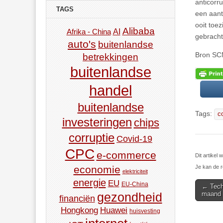
anticorr
TAGS
een aant
ooit toe
Alibaba
AI
Afrika - China
gebracht
auto's
buitenlandse
Bron S
betrekkingen
buitenlandse
handel
buitenlandse
Tags:
c
investeringen
chips
corruptie
Covid-19
CPC
e-commerce
Dit artike
Je kan de r
economie
elektriciteit
energie
EU
Post
EU-China
← Techt
maand 
gezondheid
financiën
navigat
Hongkong
Huawei
huisvesting