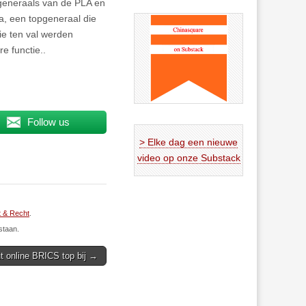
 generaals van de PLA en
a, een topgeneraal die
ie ten val werden
e functie..
Follow us
> Elke dag een nieuwe
video op onze Substack
 & Recht
.
staan.
t online BRICS top bij →