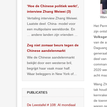
het land dan maar? ‘Dat
‘Hoe de Chinese politiek werkt’,
… >> lees meer
interview Zhang Weiwei (3)
Wan
Vertaling interview Zhang Weiwei.
Laatste deel: China- model voor
Het Per
een multipolaire wereldorde. En
zijn ont
… andere landen zijn vrienden of
Volksge
kunnen het worden.
van de a
Zeg niet zomaar beurs tegen de
Daguang,
Chinese aandelenmarkt
generaal
Wie de Chinese aandelenmarkt
deel van
bekijkt door een westerse bril,
commanda
begrijpt haar vaak maar half.
2020 wer
Waar beleggers in New York of
acht ma
Londen vooral kijken naar winst,
Wang Zhi
… >> lees meer
tak houd
PUBLICATIES
kernrake
de toenm
De Leestafel # 108: AI mondiaal
waren ge