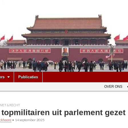
be
ers
Publicaties
OVER ONS
WET & RECHT
 topmilitairen uit parlement gezet
ckheere
•
14 september 2025