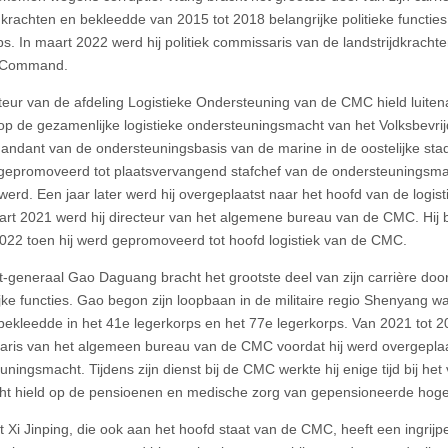
jdkrachten en bekleedde van 2015 tot 2018 belangrijke politieke functies
ps. In maart 2022 werd hij politiek commissaris van de landstrijdkrach
 Command.
cteur van de afdeling Logistieke Ondersteuning van de CMC hield luite
 op de gezamenlijke logistieke ondersteuningsmacht van het Volksbevrij
andant van de ondersteuningsbasis van de marine in de oostelijke stad 
 gepromoveerd tot plaatsvervangend stafchef van de ondersteuningsmac
 werd. Een jaar later werd hij overgeplaatst naar het hoofd van de logis
art 2021 werd hij directeur van het algemene bureau van de CMC. Hij b
2022 toen hij werd gepromoveerd tot hoofd logistiek van de CMC.
t-generaal Gao Daguang bracht het grootste deel van zijn carrière door 
ijke functies. Gao begon zijn loopbaan in de militaire regio Shenyang wa
 bekleedde in het 41e legerkorps en het 77e legerkorps. Van 2021 tot 20
ris van het algemeen bureau van de CMC voordat hij werd overgeplaat
uningsmacht. Tijdens zijn dienst bij de CMC werkte hij enige tijd bij h
icht hield op de pensioenen en medische zorg van gepensioneerde hoge 
t Xi Jinping, die ook aan het hoofd staat van de CMC, heeft een ingrij