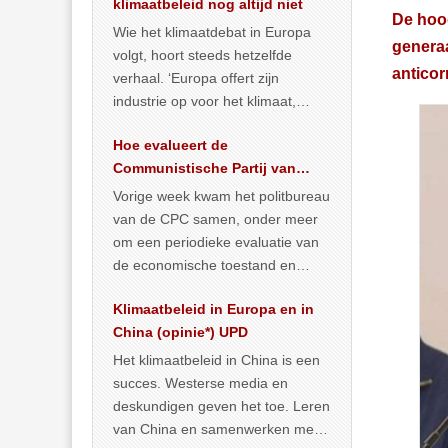
klimaatbeleid nog altijd niet
De hoog
Wie het klimaatdebat in Europa
generaa
volgt, hoort steeds hetzelfde
anticor
verhaal. ‘Europa offert zijn
industrie op voor het klimaat,
terwijl China onder het mom van
Hoe evalueert de
vergroening
… >> lees meer
Communistische Partij van
China de economische
Vorige week kwam het politbureau
situatie?
van de CPC samen, onder meer
om een periodieke evaluatie van
de economische toestand en
politiek te maken. We
Klimaatbeleid in Europa en in
publiceerden
… >> lees meer
China (opinie*) UPD
Het klimaatbeleid in China is een
succes. Westerse media en
deskundigen geven het toe. Leren
van China en samenwerken met