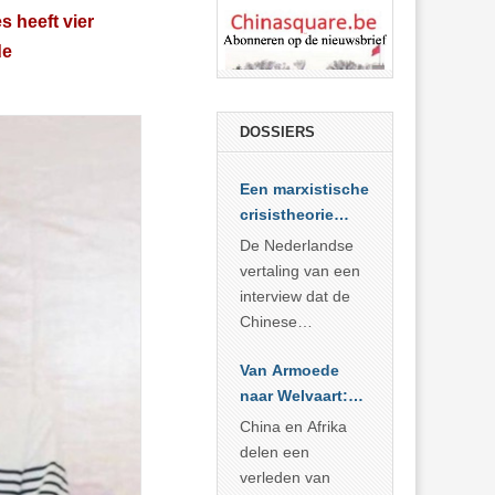
 heeft vier
de
DOSSIERS
Een marxistische
crisistheorie
voor vandaag
De Nederlandse
vertaling van een
interview dat de
Chinese
Academie voor
Van Armoede
Sociale
naar Welvaart:
Wetenschappen
Wat Afrika kan
afnam van de
China en Afrika
leren van
Britse
delen een
China’s
marxistische
verleden van