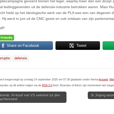
uptiecampagne gevoerd binnen het leger, waarbij meer dan een dozijn
al leidinggevenden uit de defensie-industrie betrokken waren. Miao Hu
zicht hield op het ideologische werk van de PLA was een van degenen d
. Hij werd in juni uit de CMC gezet en ook ontdaan van zijn parlementair
CMP
Share on Facebook
Tweet
orruptie
defensie
l werd toegevoegd op zondag 14 september 2025 om 07:30 geplaatst onder thema
Actueel
,
Wet
eacties op dit artikel volgen via de
RSS 2.0
feed. Reacties of linken zijn momenteel niet toege
rends: AI-kloof met VS verkleint tot drie
Xi Jinping woon
achterstand
ion