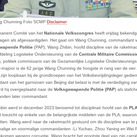
g Chunning Foto SCMP
Disclaimer
manent Comité van het
Nationale Volkscongres
heeft vrijdag bekend
slagen als afgevaardigden. Het gaat om Wang Chunning, commandant 
wapende Politie
(PAP); Wang Zhibin, hoofd discipline van de raketmac
fdeling Logistieke Ondersteuning van de
Centrale Militaire Commissi
 politiek commissaris van de Gezamenlijke Logistieke Ondersteuning
-majoor is de 62 jarige Wang Chunning de hoogste in rang van de vier.
 zijn loopbaan bij de grondtroepen van het Volksbevrijdingsleger gedie
nt van het garnizoen van Beijing dat belast is met de verdediging van 
d hij overgeplaatst naar de
Volksgewapende Politie (PAP
) als stafch
anden later commandant.
bin werd in december 2023 benoemd tot disciplinair hoofd van de
PLA
t toezicht op enkele van de belangrijkste middelen van de PLA, waaron
tten. Wang werd naar de raketmacht gestuurd om de discipline aan te 
alige en voormalige commandanten -Li Yuchao, Zhou Yaning en Wei 
komen wegens corruptie. Wang bracht het grootste deel van zijn carriè