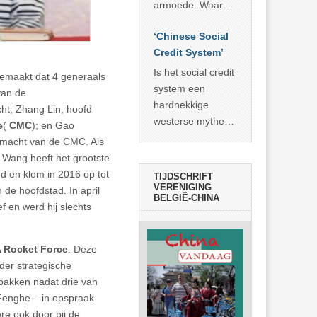
economisch
econoom Michael
armoede. Waar
wonder
Roberts. Het laat
China er de
zien dat
‘Chinese Social
voorbije veertig
… >> lees meer
Credit System’
jaar in slaagde
meer dan 800
Is het social credit
gemaakt dat 4 generaals
miljoen mensen
system een
van de
uit de armoede
hardnekkige
ht; Zhang Lin, hoofd
… >> lees meer
westerse mythe of
e
(
CMC
); en Gao
de dagelijkse
smacht van de CMC. Als
realiteit in China?
 Wang heeft het grootste
nd en klom in 2016 op tot
TIJDSCHRIFT
VERENIGING
de hoofdstad. In april
BELGIË-CHINA
ef en werd hij slechts
 Rocket Force
. Deze
der strategische
pakken nadat drie van
Fenghe – in opspraak
re ook door bij de