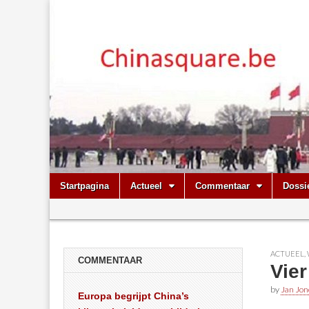
Chinasquare.
Skip
Main
Startpagina
Actueel
Commentaar
Dossi
to
menu
Sub
content
menu
ACTUEEL
,
COMMENTAAR
Vier
by
Jan Jon
Europa begrijpt China’s