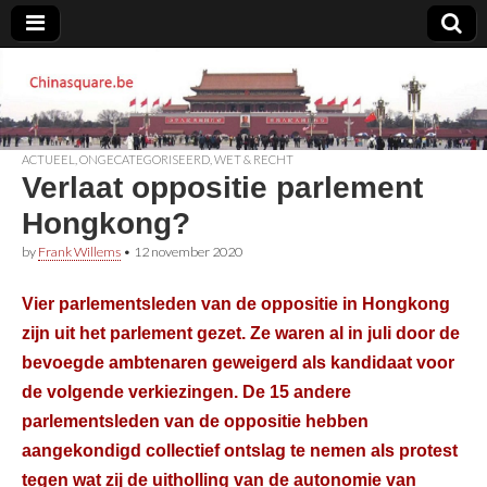
Chinasquare.be
ACTUEEL
,
ONGECATEGORISEERD
,
WET & RECHT
Verlaat oppositie parlement
Hongkong?
by
Frank Willems
•
12 november 2020
Vier parlementsleden van de oppositie in Hongkong
zijn uit het parlement gezet. Ze waren al in juli door de
bevoegde ambtenaren geweigerd als kandidaat voor
de volgende verkiezingen. De 15 andere
parlementsleden van de oppositie hebben
aangekondigd collectief ontslag te nemen als protest
tegen wat zij de uitholling van de autonomie van