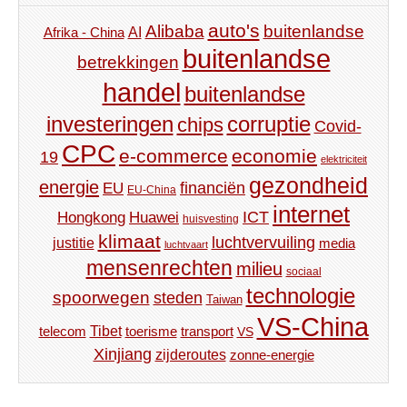
auto's
Alibaba
buitenlandse
AI
Afrika - China
buitenlandse
betrekkingen
handel
buitenlandse
investeringen
corruptie
chips
Covid-
CPC
e-commerce
economie
19
elektriciteit
gezondheid
energie
financiën
EU
EU-China
internet
ICT
Hongkong
Huawei
huisvesting
klimaat
luchtvervuiling
justitie
media
luchtvaart
mensenrechten
milieu
sociaal
technologie
spoorwegen
steden
Taiwan
VS-China
Tibet
toerisme
transport
telecom
VS
Xinjiang
zijderoutes
zonne-energie