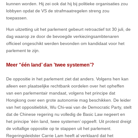
kunnen worden. Hij zei ook dat hij bij politieke organisaties zou
lobbyen opdat de VS de strafmaatregelen streng zou
toepassen.
Hun uitzetting uit het parlement gebeurt retroactief tot 30 juli, de
dag waarop ze door de bevoegde verkiezingsambtenaren
officieel ongeschikt werden bevonden om kandidaat voor het
parlement te zijn.
Meer “één land’ dan ’twee systemen’?
De oppositie in het parlement ziet dat anders. Volgens hen kan
alleen een plaatselijke rechtbank oordelen over het opheffen
van een parlementair mandaat, volgens het principe dat
Hongkong over een grote autonomie mag beschikken. De leider
van het oppositieblok, Wu Chi-wai van de Democratic Party, stelt
dat de Chinese regering nu volledig de Basic Law negeert en
het principe ‘één land, twee systemen’ opgeeft. Uit protest dreigt
de voltallige oppositie op te stappen uit het parlement.
Regeringsleidster Carrie Lam heeft al verklaard dat het