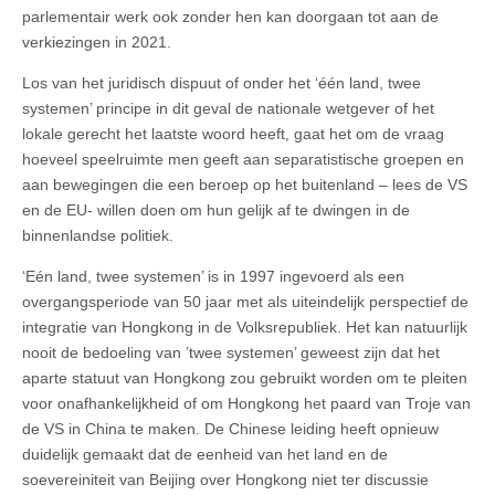
parlementair werk ook zonder hen kan doorgaan tot aan de
verkiezingen in 2021.
Los van het juridisch dispuut of onder het ‘één land, twee
systemen’ principe in dit geval de nationale wetgever of het
lokale gerecht het laatste woord heeft, gaat het om de vraag
hoeveel speelruimte men geeft aan separatistische groepen en
aan bewegingen die een beroep op het buitenland – lees de VS
en de EU- willen doen om hun gelijk af te dwingen in de
binnenlandse politiek.
‘Eén land, twee systemen’ is in 1997 ingevoerd als een
overgangsperiode van 50 jaar met als uiteindelijk perspectief de
integratie van Hongkong in de Volksrepubliek. Het kan natuurlijk
nooit de bedoeling van ’twee systemen’ geweest zijn dat het
aparte statuut van Hongkong zou gebruikt worden om te pleiten
voor onafhankelijkheid of om Hongkong het paard van Troje van
de VS in China te maken. De Chinese leiding heeft opnieuw
duidelijk gemaakt dat de eenheid van het land en de
soevereiniteit van Beijing over Hongkong niet ter discussie