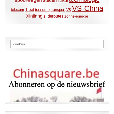
spoorwegen
steden
Taiwan
VS-China
Tibet
toerisme
transport
telecom
VS
Xinjiang
zijderoutes
zonne-energie
Zoeken
naar: