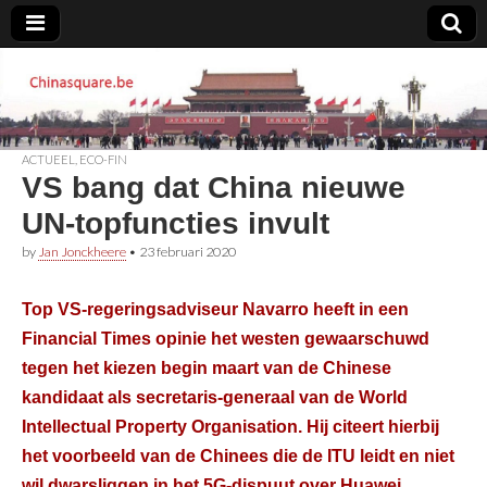
Chinasquare.be
ACTUEEL
,
ECO-FIN
VS bang dat China nieuwe
UN-topfuncties invult
by
Jan Jonckheere
•
23 februari 2020
Top VS-regeringsadviseur Navarro heeft in een
Financial Times opinie het westen gewaarschuwd
tegen het kiezen begin maart van de Chinese
kandidaat als secretaris-generaal van de World
Intellectual Property Organisation. Hij citeert hierbij
het voorbeeld van de Chinees die de ITU leidt en niet
wil dwarsliggen in het 5G-dispuut over Huawei.