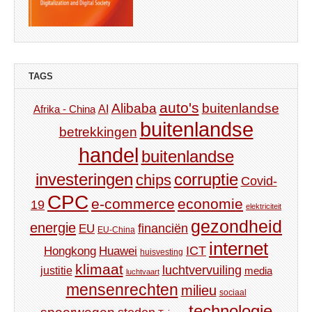
TAGS
auto's
Alibaba
buitenlandse
AI
Afrika - China
buitenlandse
betrekkingen
handel
buitenlandse
investeringen
corruptie
chips
Covid-
CPC
e-commerce
economie
19
elektriciteit
gezondheid
energie
financiën
EU
EU-China
internet
ICT
Hongkong
Huawei
huisvesting
klimaat
luchtvervuiling
justitie
media
luchtvaart
mensenrechten
milieu
sociaal
technologie