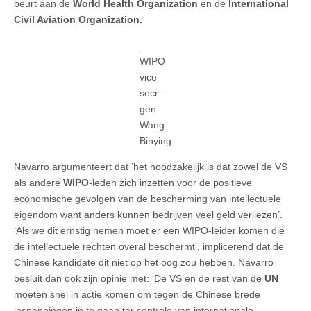
beurt aan de
World Health Organization
en de
International
Civil Aviation Organization.
WIPO
vice
secr–
gen
Wang
Binying
Navarro argumenteert dat ‘het noodzakelijk is dat zowel de VS
als andere
WIPO
-leden zich inzetten voor de positieve
economische gevolgen van de bescherming van intellectuele
eigendom want anders kunnen bedrijven veel geld verliezen’.
‘Als we dit ernstig nemen moet er een WIPO-leider komen die
de intellectuele rechten overal beschermt’, implicerend dat de
Chinese kandidate dit niet op het oog zou hebben. Navarro
besluit dan ook zijn opinie met: ‘De VS en de rest van de
UN
moeten snel in actie komen om tegen de Chinese brede
inspanningen in te gaan ter controle van internationale