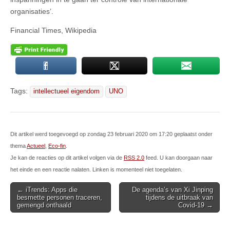
organisaties’.
Financial Times, Wikipedia
Tags:
intellectueel eigendom
UNO
Dit artikel werd toegevoegd op zondag 23 februari 2020 om 17:20 geplaatst onder
thema
Actueel
,
Eco-fin
.
Je kan de reacties op dit artikel volgen via de
RSS 2.0
feed. U kan doorgaan naar
het einde en een reactie nalaten. Linken is momenteel niet toegelaten.
Post
← iTrends: Apps die
De agenda’s van Xi Jinping
besmette personen traceren,
tijdens de uitbraak van
navigation
gemengd onthaald
Covid-19 →