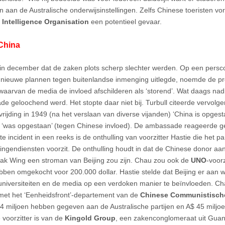
n aan de Australische onderwijsinstellingen. Zelfs Chinese toeristen v
 Intelligence Organisation
een potentieel gevaar.
China
in december dat de zaken plots scherp slechter werden. Op een persco
 nieuwe plannen tegen buitenlandse inmenging uitlegde, noemde de pr
 waarvan de media de invloed afschilderen als ‘storend’. Wat daags na
e geloochend werd. Het stopte daar niet bij. Turbull citeerde vervolg
evrijding in 1949 (na het verslaan van diverse vijanden) ‘China is opge
ë ‘was opgestaan’ (tegen Chinese invloed). De ambassade reageerde 
te incident in een reeks is de onthulling van voorzitter Hastie die het p
tingendiensten voorzit. De onthulling houdt in dat de Chinese donor aan 
k Wing een stroman van Beijing zou zijn. Chau zou ook de
UNO
-voor
ben omgekocht voor 200.000 dollar. Hastie stelde dat Beijing er aan w
, universiteiten en de media op een verdoken manier te beïnvloeden. C
et het ‘Eenheidsfront’-departement van de
Chinese Communistische
4 miljoen hebben gegeven aan de Australische partijen en A$ 45 miljoen
 voorzitter is van de
Kingold Group
, een zakenconglomeraat uit Gua