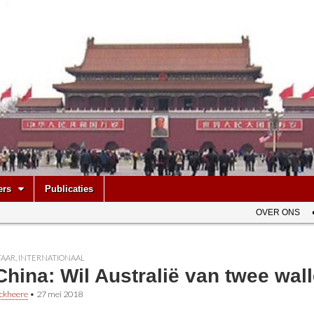
be
ers
Publicaties
OVER ONS
AAR
,
INTERNATIONAAL
hina: Wil Australië van twee wall
ckheere
•
27 mei 2018