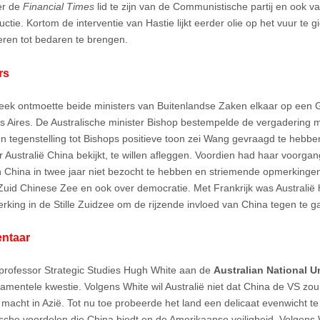
er de
Financial Times
lid te zijn van de Communistische partij en ook v
uctie. Kortom de interventie van Hastie lijkt eerder olie op het vuur te 
en tot bedaren te brengen.
rs
eek ontmoette beide ministers van Buitenlandse Zaken elkaar op een G
s Aires. De Australische minister Bishop bestempelde de vergadering 
. In tegenstelling tot Bishops positieve toon zei Wang gevraagd te hebbe
 Australië China bekijkt, te willen afleggen. Voordien had haar voorga
 China in twee jaar niet bezocht te hebben en striemende opmerking
Zuid Chinese Zee en ook over democratie. Met Frankrijk was Australië h
king in de Stille Zuidzee om de rijzende invloed van China tegen te g
ntaar
professor Strategic Studies Hugh White aan de
Australian National U
amentele kwestie. Volgens White wil Australië niet dat China de VS zo
 macht in Azië. Tot nu toe probeerde het land een delicaat evenwicht 
che voordelen die China biedt en de Amerikaanse veiligheid. Volgens W