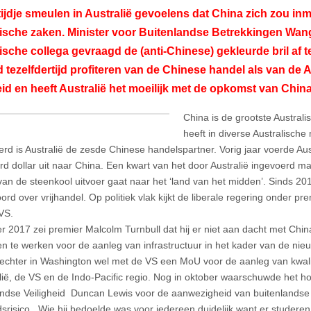
tijdje smeulen in Australië gevoelens dat China zich zou in
ische zaken. Minister voor Buitenlandse Betrekkingen Wang 
ische collega gevraagd de (anti-Chinese) gekleurde bril af te 
d tezelfdertijd profiteren van de Chinese handel als van de
eid en heeft Australië het moeilijk met de opkomst van China
China is de grootste Austral
heeft in diverse Australische
d is Australië de zesde Chinese handelspartner. Vorig jaar voerde Au
ard dollar uit naar China. Een kwart van het door Australië ingevoerd 
an de steenkool uitvoer gaat naar het ‘land van het midden’. Sinds 20
rd over vrijhandel. Op politiek vlak kijkt de liberale regering onder pre
VS.
er 2017 zei premier Malcolm Turnbull dat hij er niet aan dacht met Ch
 te werken voor de aanleg van infrastructuur in het kader van de nieuw
echter in Washington wel met de VS een MoU voor de aanleg van kwalite
alië, de VS en de Indo-Pacific regio. Nog in oktober waarschuwde het h
ndse Veiligheid Duncan Lewis voor de aanwezigheid van buitenlandse
idsrisico. Wie hij bedoelde was voor iedereen duidelijk want er studer