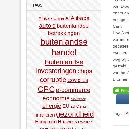
TAGS
van twee
onhoudba
Alibaba
AI
Afrika - China
nodige f
auto's
buitenlandse
Carr.
betrekkingen
Hoe Austr
buitenlandse
verander
gebasee
handel
evoluere
weg blij
buitenlandse
gesteld.
investeringen
chips
van het 
corruptie
Bronnen:
Covid-19
CPC
e-commerce
economie
elektriciteit
energie
EU
EU-China
gezondheid
Tags:
A
financiën
Hongkong
Huawei
huisvesting