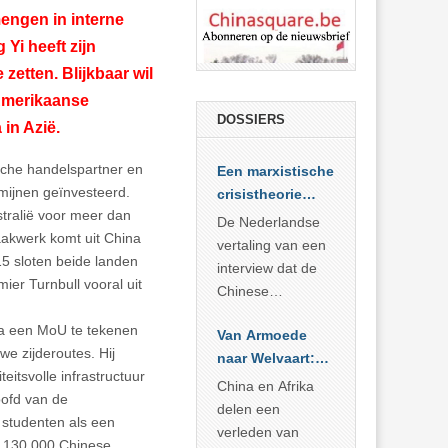
mengen in interne
Yi heeft zijn
zetten. Blijkbaar wil
 Amerikaanse
DOSSIERS
 in Azië.
ische handelspartner en
Een marxistische
 mijnen geïnvesteerd.
crisistheorie
stralië voor meer dan
voor vandaag
De Nederlandse
maakwerk komt uit China
vertaling van een
15 sloten beide landen
interview dat de
mier Turnbull vooral uit
Chinese
Academie voor
ina een MoU te tekenen
Van Armoede
Sociale
e zijderoutes. Hij
naar Welvaart:
Wetenschappen
itsvolle infrastructuur
Wat Afrika kan
afnam van de
China en Afrika
oofd van de
leren van
Britse
delen een
 studenten als een
China’s
marxistische
verleden van
en 130.000 Chinese