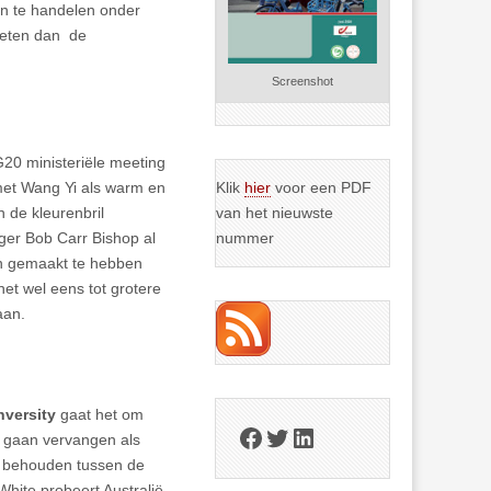
an te handelen onder
gieten dan de
Screenshot
20 ministeriële meeting
met Wang Yi als warm en
Klik
hier
voor een PDF
n de kleurenbril
van het nieuwste
nger Bob Carr Bishop al
nummer
en gemaakt te hebben
et wel eens tot grotere
aan.
nversity
gaat het om
Facebook
Twitter
LinkedIn
u gaan vervangen als
te behouden tussen de
hite probeert Australië