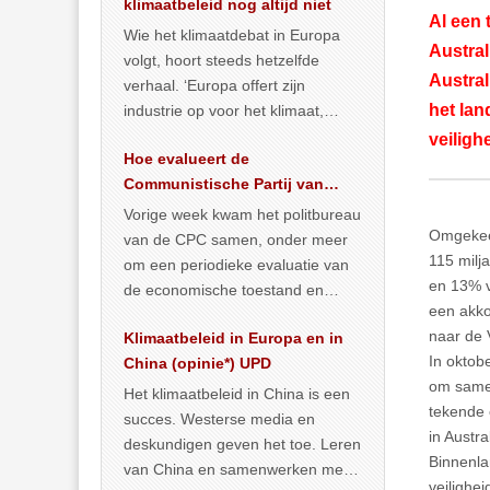
klimaatbeleid nog altijd niet
Al een 
Wie het klimaatdebat in Europa
Austral
volgt, hoort steeds hetzelfde
Austral
verhaal. ‘Europa offert zijn
het lan
industrie op voor het klimaat,
terwijl China onder het mom van
veiligh
Hoe evalueert de
vergroening
… >> lees meer
Communistische Partij van
China de economische
Vorige week kwam het politbureau
situatie?
Omgekeer
van de CPC samen, onder meer
115 milj
om een periodieke evaluatie van
en 13% v
de economische toestand en
een akkoo
politiek te maken. We
naar de 
Klimaatbeleid in Europa en in
publiceerden
… >> lees meer
In oktob
China (opinie*) UPD
om samen
Het klimaatbeleid in China is een
tekende 
succes. Westerse media en
in Austr
deskundigen geven het toe. Leren
Binnenla
van China en samenwerken met
veilighe