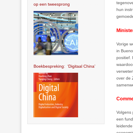
tegenov
op een tweesprong
hun instr
gemoeder
Ministe
Vorige w
in Bueno
positief
waardoor
Boekbespreking: ‘Digitaal China’
verweten
over de 
samenwer
Comme
Volgens 
een fund
leidende
economis