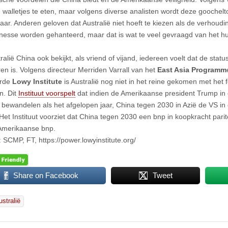
 walletjes te eten, maar volgens diverse analisten wordt deze goochel
ar. Anderen geloven dat Australië niet hoeft te kiezen als de verhoud
inesse worden gehanteerd, maar dat is wat te veel gevraagd van het hu
alië China ook bekijkt, als vriend of vijand, iedereen voelt dat de stat
en is. Volgens directeur Merriden Varrall van het
East Asia Programm
rde
Lowy Institute
is Australië nog niet in het reine gekomen met het f
n. Dit
Instituut voorspelt
dat indien de Amerikaanse president Trump in
ft bewandelen als het afgelopen jaar, China tegen 2030 in Azië de VS 
 Het Instituut voorziet dat China tegen 2030 een bnp in koopkracht parit
Amerikaanse bnp.
 SCMP, FT, https://power.lowyinstitute.org/
Share on Facebook
Tweet
ustralië