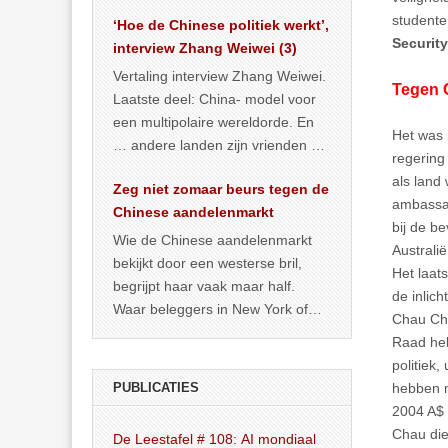
het land dan maar? ‘Dat
studente
‘Hoe de Chinese politiek werkt’,
… >> lees meer
Security
interview Zhang Weiwei (3)
Vertaling interview Zhang Weiwei.
Tegen 
Laatste deel: China- model voor
een multipolaire wereldorde. En
Het was 
… andere landen zijn vrienden of
regering
kunnen het worden.
als land
Zeg niet zomaar beurs tegen de
ambassad
Chinese aandelenmarkt
bij de b
Wie de Chinese aandelenmarkt
Australi
bekijkt door een westerse bril,
Het laats
begrijpt haar vaak maar half.
de inlich
Waar beleggers in New York of
Chau Cha
Londen vooral kijken naar winst,
Raad heb
… >> lees meer
politiek
PUBLICATIES
hebben m
2004 A$ 
Chau die
De Leestafel # 108: AI mondiaal