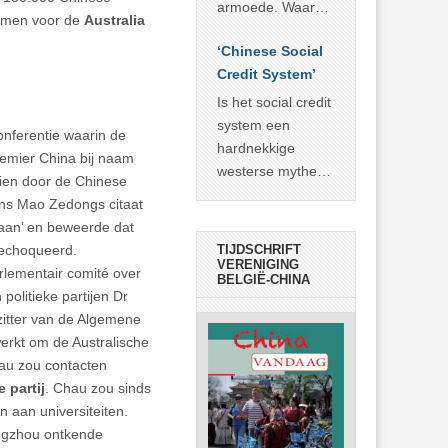
economisch
econoom Michael
armoede. Waar
ormen voor de
Australia
wonder
Roberts. Het laat
China er de
zien dat
‘Chinese Social
voorbije veertig
… >> lees meer
Credit System’
jaar in slaagde
meer dan 800
Is het social credit
miljoen mensen
system een
nferentie waarin de
uit de armoede
hardnekkige
emier China bij naam
… >> lees meer
westerse mythe of
dien door de Chinese
de dagelijkse
ens Mao Zedongs citaat
realiteit in China?
staan’ en beweerde dat
TIJDSCHRIFT
gechoqueerd.
VERENIGING
arlementair comité over
BELGIË-CHINA
politieke partijen Dr
zitter van de Algemene
erkt om de Australische
hau zou contacten
 partij
. Chau zou sinds
 aan universiteiten.
ngzhou ontkende