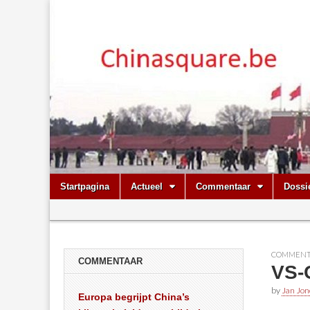
Chinasquare.
Skip
Main
Startpagina
Actueel
Commentaar
Dossi
to
menu
Sub
content
menu
COMMENT
COMMENTAAR
VS-C
by
Jan Jon
Europa begrijpt China’s