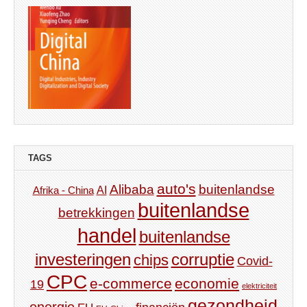
TAGS
auto's
Alibaba
buitenlandse
AI
Afrika - China
buitenlandse
betrekkingen
handel
buitenlandse
investeringen
corruptie
chips
Covid-
CPC
e-commerce
economie
19
elektriciteit
gezondheid
energie