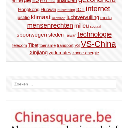
financiën
EU
EU-China
internet
ICT
Hongkong
Huawei
huisvesting
klimaat
luchtvervuiling
justitie
media
luchtvaart
mensenrechten
milieu
sociaal
technologie
spoorwegen
steden
Taiwan
VS-China
Tibet
toerisme
transport
telecom
VS
Xinjiang
zijderoutes
zonne-energie
Zoeken
naar: