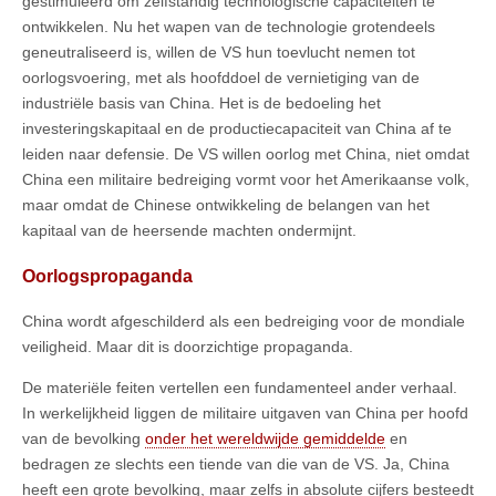
gestimuleerd om zelfstandig technologische capaciteiten te
ontwikkelen. Nu het wapen van de technologie grotendeels
geneutraliseerd is, willen de VS hun toevlucht nemen tot
oorlogsvoering, met als hoofddoel de vernietiging van de
industriële basis van China. Het is de bedoeling het
investeringskapitaal en de productiecapaciteit van China af te
leiden naar defensie. De VS willen oorlog met China, niet omdat
China een militaire bedreiging vormt voor het Amerikaanse volk,
maar omdat de Chinese ontwikkeling de belangen van het
kapitaal van de heersende machten ondermijnt.
Oorlogspropaganda
China wordt afgeschilderd als een bedreiging voor de mondiale
veiligheid. Maar dit is doorzichtige propaganda.
De materiële feiten vertellen een fundamenteel ander verhaal.
In werkelijkheid liggen de militaire uitgaven van China per hoofd
van de bevolking
onder het wereldwijde gemiddelde
en
bedragen ze slechts een tiende van die van de VS. Ja, China
heeft een grote bevolking, maar zelfs in absolute cijfers besteedt