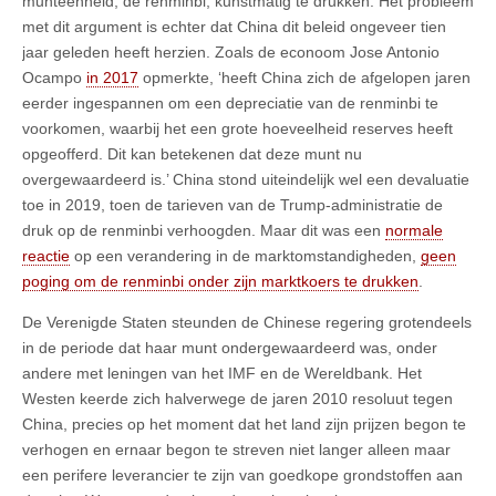
munteenheid, de renminbi, kunstmatig te drukken. Het probleem
met dit argument is echter dat China dit beleid ongeveer tien
jaar geleden heeft herzien. Zoals de econoom Jose Antonio
Ocampo
in 2017
opmerkte, ‘heeft China zich de afgelopen jaren
eerder ingespannen om een depreciatie van de renminbi te
voorkomen, waarbij het een grote hoeveelheid reserves heeft
opgeofferd. Dit kan betekenen dat deze munt nu
overgewaardeerd is.’ China stond uiteindelijk wel een devaluatie
toe in 2019, toen de tarieven van de Trump-administratie de
druk op de renminbi verhoogden. Maar dit was een
normale
reactie
op een verandering in de marktomstandigheden,
geen
poging om de renminbi onder zijn marktkoers te drukken
.
De Verenigde Staten steunden de Chinese regering grotendeels
in de periode dat haar munt ondergewaardeerd was, onder
andere met leningen van het IMF en de Wereldbank. Het
Westen keerde zich halverwege de jaren 2010 resoluut tegen
China, precies op het moment dat het land zijn prijzen begon te
verhogen en ernaar begon te streven niet langer alleen maar
een perifere leverancier te zijn van goedkope grondstoffen aan