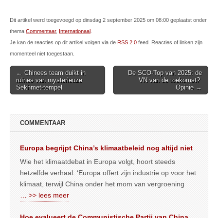
Dit artikel werd toegevoegd op dinsdag 2 september 2025 om 08:00 geplaatst onder
thema
Commentaar
,
Internationaal
.
Je kan de reacties op dit artikel volgen via de
RSS 2.0
feed. Reacties of linken zijn
momenteel niet toegestaan.
Post
← Chinees team duikt in
De SCO-Top van 2025: de
ruïnes van mysterieuze
VN van de toekomst?
navigation
Sekhmet-tempel
Opinie →
COMMENTAAR
Europa begrijpt China’s klimaatbeleid nog altijd niet
Wie het klimaatdebat in Europa volgt, hoort steeds
hetzelfde verhaal. ‘Europa offert zijn industrie op voor het
klimaat, terwijl China onder het mom van vergroening
… >> lees meer
Hoe evalueert de Communistische Partij van China