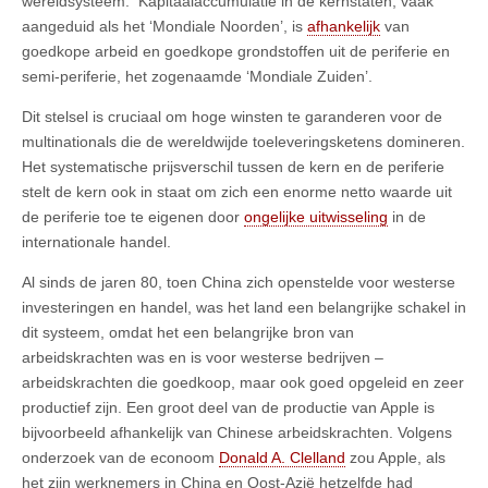
wereldsysteem. Kapitaalaccumulatie in de kernstaten, vaak
aangeduid als het ‘Mondiale Noorden’, is
afhankelijk
van
goedkope arbeid en goedkope grondstoffen uit de periferie en
semi-periferie, het zogenaamde ‘Mondiale Zuiden’.
Dit stelsel is cruciaal om hoge winsten te garanderen voor de
multinationals die de wereldwijde toeleveringsketens domineren.
Het systematische prijsverschil tussen de kern en de periferie
stelt de kern ook in staat om zich een enorme netto waarde uit
de periferie toe te eigenen door
ongelijke uitwisseling
in de
internationale handel.
Al sinds de jaren 80, toen China zich openstelde voor westerse
investeringen en handel, was het land een belangrijke schakel in
dit systeem, omdat het een belangrijke bron van
arbeidskrachten was en is voor westerse bedrijven –
arbeidskrachten die goedkoop, maar ook goed opgeleid en zeer
productief zijn. Een groot deel van de productie van Apple is
bijvoorbeeld afhankelijk van Chinese arbeidskrachten. Volgens
onderzoek van de econoom
Donald A. Clelland
zou Apple, als
het zijn werknemers in China en Oost-Azië hetzelfde had