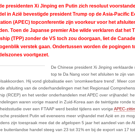
 de presidenten Xi Jinping en Putin zich resoluut voorstan
del in Azië bevestigde president Trump op de Asia-Pacific
ation (APEC) topconferentie
zijn voorkeur voor het afsluite
en. Toen de Japanse premier Abe wilde verklaren dat het
T
rship
(TPP) zonder de VS toch zou doorgaan, liet de Canade
 ogenblik verstek gaan. Ondertussen worden de pogingen to
delszones voortgezet.
De Chinese president Xi Jinping verklaard
top te Da Nang voor het afsluiten te zijn van
elsakkoorden. Hij vond globalisatie een ‘onomkeerbare trend’. Meer co
de afsluiting van de onderhandelingen met het Regionaal Comprehen
hip (RCEP) en het verder onderhandelen met APEC over vrijhandel: h
delingen waren vorige maand in Zuid-Korea aan de twintigste ronde t
heidsstudie over een FTAAP werd beslist tijdens een vorige
APEC-zitti
sche president Putin wil eveneens meer vrijhandel met Azië en zo moge
ijdens zijn toespraak mee dat de afgelopen 5 jaar het aandeel van de 
e buitenlandse handel steeg van 23 tot 31% en bij de export van 17 to