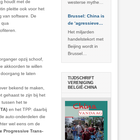
… >> lees meer
ing houdt met de
westerse mythe of
in pleitte ook voor het
de dagelijkse
g van software. De
Brussel: China is
realiteit in China?
k qua
de ‘agressieve
fiteren.
schuldige’
Het miljarden
handelstekort met
Beijing wordt in
Brussel
organger opzij schoof,
voorgesteld als
le akkoorden te willen
bewijs van
 doorgang te laten
economische
TIJDSCHRIFT
agressie. In
VERENIGING
BELGIË-CHINA
rover bekend te maken,
werkelijkheid
 gehaast te zijn bij het
verhult die
e tussen het te
spectaculaire
TA)
en het TPP: daarbij
rekensom vooral
de auto-onderdelen die
de industriële
chter wel eens om de
achterstand die
 Progressive Trans-
… >> lees meer