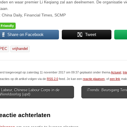
inden en waar premier Li Keqiang zal aan deelnemen. De organisatie viert
taan.
 China Daily, Financial Times, SCMP
Share on Facebook
Tweet
PEC
vrijhandel
l werd toegevoegd op zaterdag 11 november 2017 om 09:37 geplaatst onder thema
Actueel
,
Int
eacties op dit artikel volgen via de
RSS 2.0
feed. Je kan een
reactie plaatsen
, of
een link
make
 Labeur, Chinese Labour Corps in de
iTrends: Beursgang Tenc
Wereldoorlog (upd)
ion
eactie achterlaten