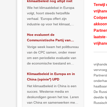
klimaatbeleid nog altijd niet
Terwijl
Wie het klimaatdebat in Europa
vrijhan
volgt, hoort steeds hetzelfde
Coöper
verhaal. ‘Europa offert zijn
akkoord
industrie op voor het klimaat,
terwijl China onder het mom van
Partne
Hoe evalueert de
vergroening
… >> lees meer
laatste
Communistische Partij van
vrijhan
China de economische
Vorige week kwam het politbureau
toestand?
van de CPC samen, onder meer
om een periodieke evaluatie van
de economische toestand en
vrijhand
politiek te maken. We
vervroeg
Klimaatbeleid in Europa en in
publiceerden
… >> lees meer
Partners
China (opinie*) UPD
onderhan
Het klimaatbeleid in China is een
haalbaar
succes. Westerse media en
De Russi
deskundigen geven het toe. Leren
deelde t
van China en samenwerken met
Russisch