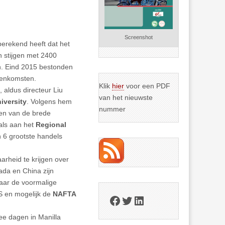
Screenshot
erekend heeft dat het
n stijgen met 2400
en. Eind 2015 bestonden
eenkomsten.
Klik
hier
voor een PDF
 aldus directeur Liu
van het nieuwste
iversity
. Volgens hem
nummer
ren van de brede
als aan het
Regional
 6 grootste handels
rheid te krijgen over
ada en China zijn
maar de voormalige
S en mogelijk de
NAFTA
Facebook
Twitter
LinkedIn
ee dagen in Manilla