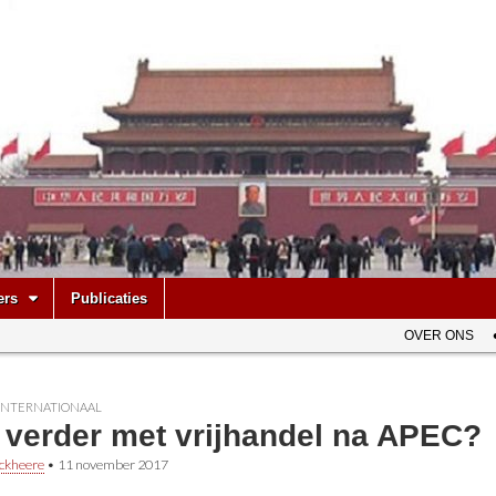
be
ers
Publicaties
OVER ONS
INTERNATIONAAL
 verder met vrijhandel na APEC?
ckheere
•
11 november 2017