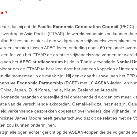
tie?
daar dus bij dat de
Pacific Economic Cooperation Council
(PECC) b
elsverdrag in Asia-Pacific (FTAAP) de wereldeconomie zou kunnen doe
dollar. Er bestaat echter al een wildgroei aan vrijhandelsovereenkomst
vereenkomsten tussen APEC-leden onderling naast 60 regionale over
een feit zou het FTAAP de grootste vrijhandelszone vormen ter wereld,
g van het
APEC studiecentrum
bij de in Tianjin-gevestigde
Nankai Un
aalbaar om de FTAAP te bereiken door het aaneen koppelen of integre
n die momenteel in de maak zijn. Hij denkt daarbij zowel aan het TPP 
ensive Economic Partnership
(RCEP) met 10
ASEAN
-leden en hun
 China, Japan, Zuid Korea, India, Nieuw Zeeland en Australië.
e komende maanden ongetwijfeld fel onderhandeld worden om meer klaa
ratie van de verschillende akkoorden. Gemakkelijk zal het niet zijn. Can
eeld verkennende gesprekken opgestart over wederzijdse vrijhandel, 
inister James Moore heeft gewaarschuwd dat dit de relaties met de V
ken zou kunnen ondermijnen.
g zijn alle ogen echter gericht op de
ASEAN
-toppen die de volgende tw