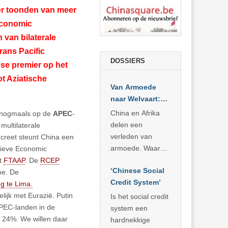
der toonden van meer
 Economic
n van bilaterale
rans Pacific
DOSSIERS
se premier op het
t Aziatische
Van Armoede
naar Welvaart:
Wat Afrika kan
China en Afrika
e nogmaals op de
APEC
-
leren van
delen een
 multilaterale
China’s
verleden van
ncreet steunt China een
economisch
armoede. Waar
sieve Economic
wonder
China er de
et
FTAAP
. De
RCEP
‘Chinese Social
voorbije veertig
oe. De
Credit System’
jaar in slaagde
ng te Lima.
meer dan 800
lijk met Eurazië. Putin
Is het social credit
miljoen mensen
APEC-landen in de
system een
uit de armoede
t 24%. We willen daar
hardnekkige