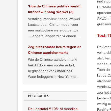
het land dan maar? ‘Dat
niet sto
‘Hoe de Chinese politiek werkt’,
… >> lees meer
Eurasia
interview Zhang Weiwei (3)
opstarte
APEC-min
Vertaling interview Zhang Weiwei.
grensove
Laatste deel: China- model voor
een multipolaire wereldorde. En
Toch T
… andere landen zijn vrienden of
kunnen het worden.
Zeg niet zomaar beurs tegen de
De Ameri
Chinese aandelenmarkt
volhardd
afsluite
Wie de Chinese aandelenmarkt
vinden, 
bekijkt door een westerse bril,
Toen de 
begrijpt haar vaak maar half.
liet de C
Waar beleggers in New York of
afronden
Londen vooral kijken naar winst,
vernieu
… >> lees meer
zou het 
PUBLICATIES
bestemd 
weinig o
De Leestafel # 108: AI mondiaal
Pacific 