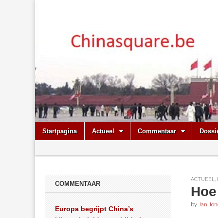
Chinasquare.
Skip
Main
Startpagina
Actueel
Commentaar
Dossi
to
menu
Sub
content
menu
ACTUEEL
,
COMMENTAAR
Hoe
by
Jan Jon
Europa begrijpt China’s