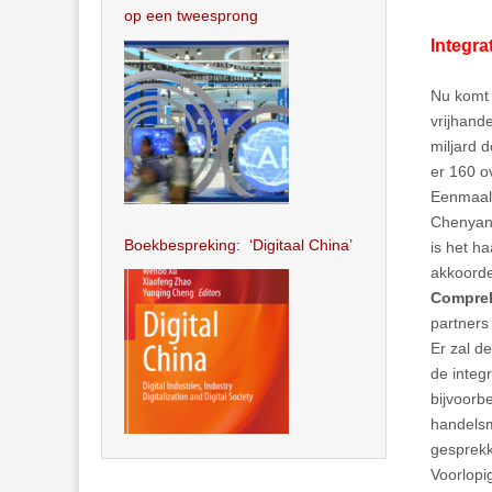
op een tweesprong
Integra
Nu komt 
vrijhand
miljard 
er 160 o
Eenmaal 
Chenyan
Boekbespreking: ‘Digitaal China’
is het h
akkoorde
Compreh
partners
Er zal d
de integ
bijvoorb
handelsm
gesprek
Voorlopi