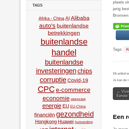
plaats v
TAGS
jarig bes
Bronnen:
Alibaba
AI
Afrika - China
auto's
buitenlandse
betrekkingen
buitenlandse
Tags:
A
handel
buitenlandse
investeringen
chips
Dit artike
corruptie
Covid-19
Je kan de r
CPC
e-commerce
Post
← Vive
Eerste 
economie
navigat
elektriciteit
energie
EU
EU-China
gezondheid
financiën
Een r
Hongkong
Huawei
huisvesting