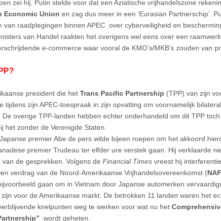
ppen zei hij. Putin stelde voor dat een Aziatische vrijhandelszone reken
n Economic Union
en zag dus meer in een ‘Eurasian Partnerschip’. Put
n van raadplegingen binnen APEC over cyberveiligheid en beschermin
isters van Handel raakten het overigens wel eens over een raamwer
rschrijdende e-commerce waar vooral de KMO’s/MKB’s zouden van pro
PP?
kaanse president die het
Trans Pacific Partnership
(TPP) van zijn vo
e tijdens zijn APEC-toespraak in zijn opvatting om voornamelijk bilatera
n. De overige TPP-landen hebben echter onderhandeld om dit TPP toch
zij het zonder de Verenigde Staten.
Japanse premier Abe de pers wilde bijeen roepen om het akkoord hie
anadese premier Trudeau ter elfder ure verstek gaan. Hij verklaarde niet
 van de gesprekken. Volgens de
Financial Times
vreest hij interferenti
wen verdrag van de
Noord-Amerikaanse Vrijhandelsovereenkomst (
NAF
bijvoorbeeld gaan om in Vietnam door Japanse automerken vervaardig
zijn voor de Amerikaanse markt. De betrokken 11 landen waren het e
verblijvende knelpunten weg te werken voor wat nu het
Comprehensive
Partnership”
wordt geheten.