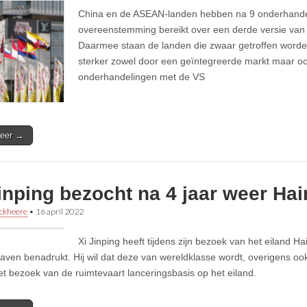
China en de ASEAN-landen hebben na 9 onderhande
overeenstemming bereikt over een derde versie van 
Daarmee staan de landen die zwaar getroffen worde
sterker zowel door een geïntegreerde markt maar oo
onderhandelingen met de VS
eer →
inping bezocht na 4 jaar weer Ha
ckheere
•
16 april 2022
Xi Jinping heeft tijdens zijn bezoek van het eiland 
jhaven benadrukt. Hij wil dat deze van wereldklasse wordt, overigens ook
het bezoek van de ruimtevaart lanceringsbasis op het eiland.