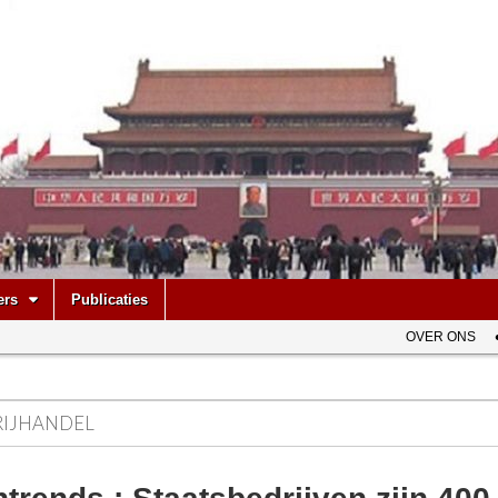
be
ers
Publicaties
OVER ONS
RIJHANDEL