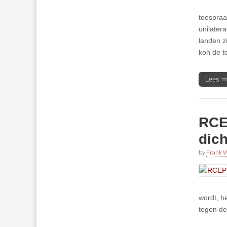
toespraa
unilater
landen z
kon de t
Lees m
RCE
dich
by
Frank W
wordt, h
tegen de