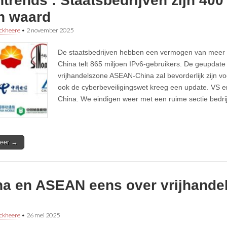
trends : Staatsbedrijven zijn 400 
n waard
ckheere
•
2 november 2025
De staatsbedrijven hebben een vermogen van meer 
China telt 865 miljoen IPv6-gebruikers. De geupdate
vrijhandelszone ASEAN-China zal bevorderlijk zijn voo
ook de cyberbeveiligingswet kreeg een update. VS e
China. We eindigen weer met een ruime sectie bedri
eer →
na en ASEAN eens over vrijhande
ckheere
•
26 mei 2025