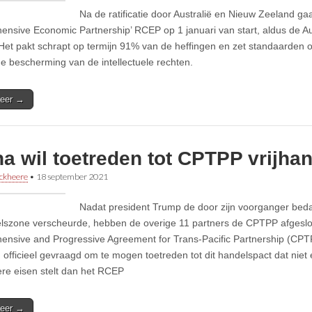
Na de ratificatie door Australië en Nieuw Zeeland gaa
nsive Economic Partnership’ RCEP op 1 januari van start, aldus de Aus
Het pakt schrapt op termijn 91% van de heffingen en zet standaarden op
de bescherming van de intellectuele rechten.
eer →
a wil toetreden tot CPTPP vrijha
ckheere
•
18 september 2021
Nadat president Trump de door zijn voorganger bed
elszone verscheurde, hebben de overige 11 partners de CPTPP afgesl
nsive and Progressive Agreement for Trans-Pacific Partnership (CPTP
 officieel gevraagd om te mogen toetreden tot dit handelspact dat niet 
re eisen stelt dan het RCEP
eer →