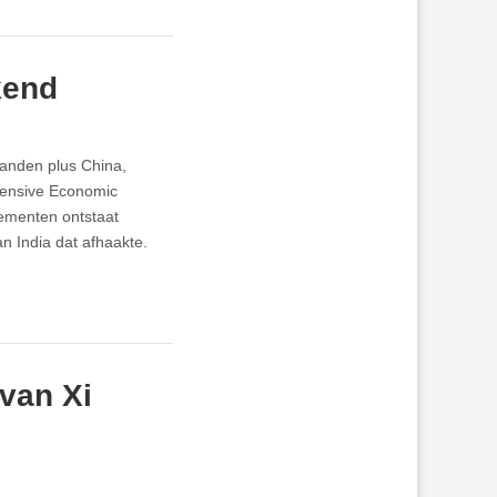
kend
anden plus China,
hensive Economic
lementen ontstaat
n India dat afhaakte.
van Xi