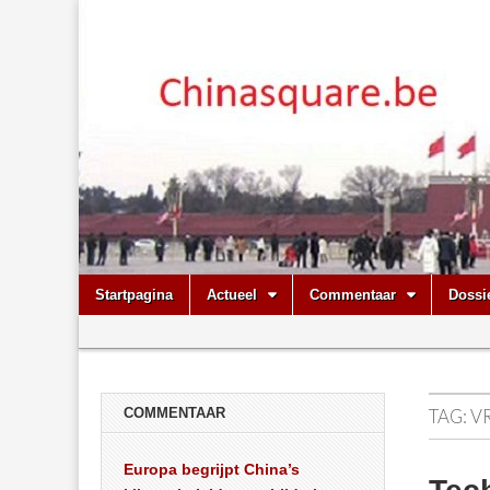
Chinasquare.
Skip
Main
Startpagina
Actueel
Commentaar
Dossi
to
menu
Sub
content
menu
COMMENTAAR
TAG:
V
Europa begrijpt China’s