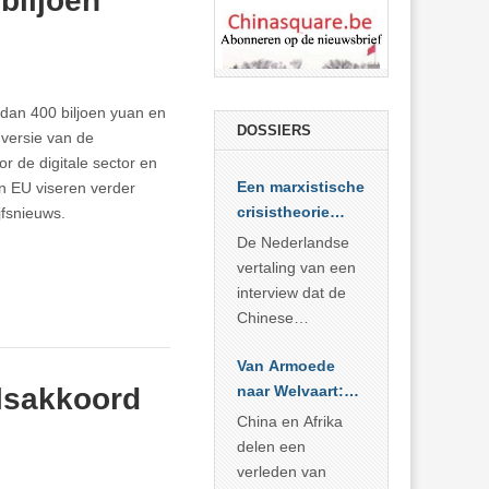
biljoen
dan 400 biljoen yuan en
DOSSIERS
 versie van de
r de digitale sector en
Een marxistische
n EU viseren verder
crisistheorie
jfsnieuws.
voor vandaag
De Nederlandse
vertaling van een
interview dat de
Chinese
Academie voor
Van Armoede
Sociale
lsakkoord
naar Welvaart:
Wetenschappen
Wat Afrika kan
afnam van de
China en Afrika
leren van
Britse
delen een
China’s
marxistische
verleden van