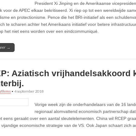
President Xi Jinping en de Amerikaanse vicepreside
k voor de APEC elkaar bekritiseerd. Xi riep op tot een wereldwijde sa
alisme en protectionisme. Pence die het BRI-initiatief als een schulden
ich te scharen achter het Amerikaans initiatief voor betere infrastructu
op het niet eens worden over een eindcommuniqué.
eer →
P: Aziatisch vrijhandelsakkoord 
terbij.
illems
•
4 september 2018
Vorige week zijn de onderhandelaars van de 16 land
regionaal alomvattend economisch partnerschap da
et eens geraakt over een aantal sleutelelementen. China wil RCEP graa
 vijandige economische strategie van de VS. Ook Japan schaart zich ac