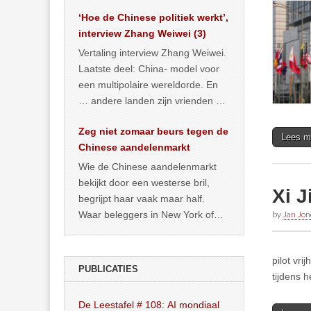
het land dan maar? ‘Dat
‘Hoe de Chinese politiek werkt’,
… >> lees meer
interview Zhang Weiwei (3)
Vertaling interview Zhang Weiwei.
Laatste deel: China- model voor
een multipolaire wereldorde. En
… andere landen zijn vrienden of
kunnen het worden.
Zeg niet zomaar beurs tegen de
Lees m
Chinese aandelenmarkt
Wie de Chinese aandelenmarkt
bekijkt door een westerse bril,
Xi J
begrijpt haar vaak maar half.
Waar beleggers in New York of
by
Jan Jon
Londen vooral kijken naar winst,
… >> lees meer
pilot vri
PUBLICATIES
tijdens 
De Leestafel # 108: AI mondiaal