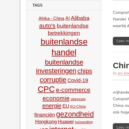
TAGS
Comprehe
Alibaba
AI
Afrika - China
Handel. 
auto's
buitenlandse
waarbij 
betrekkingen
buitenlandse
Lees m
handel
buitenlandse
Chin
investeringen
chips
by
Jan Jon
corruptie
Covid-19
CPC
e-commerce
vrijhand
economie
Comprehe
elektriciteit
energie
China nu
EU
EU-China
ook hoge
gezondheid
financiën
Hongkong
Huawei
huisvesting
Lees m