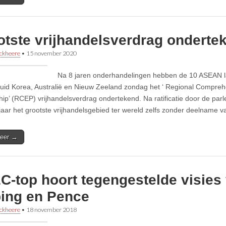
otste vrijhandelsverdrag onderte
ckheere
•
15 november 2020
Na 8 jaren onderhandelingen hebben de 10 ASEAN l
uid Korea, Australië en Nieuw Zeeland zondag het ‘ Regional Compre
hip’ (RCEP) vrijhandelsverdrag ondertekend. Na ratificatie door de par
jaar het grootste vrijhandelsgebied ter wereld zelfs zonder deelname va
eer →
-top hoort tegengestelde visies 
ping en Pence
ckheere
•
18 november 2018