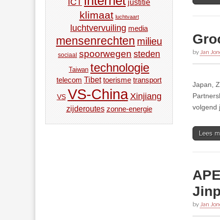
internet
ICT
justitie
klimaat
luchtvaart
luchtvervuiling
media
Gro
mensenrechten
milieu
by
Jan Jon
spoorwegen
steden
sociaal
technologie
Taiwan
Tibet
toerisme
transport
telecom
Japan, Z
VS-China
Xinjiang
Partners
VS
volgend 
zijderoutes
zonne-energie
Lees m
APEC
Jin
by
Jan Jon