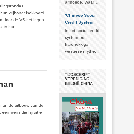
economisch
econoom Michael
armoede. Waar
lingsrondes
wonder
Roberts. Het laat
China er de
hun vrijhandelsakkoord.
zien dat
‘Chinese Social
voorbije veertig
n door de VS-heffingen
… >> lees meer
Credit System’
jaar in slaagde
k in hun
meer dan 800
Is het social credit
miljoen mensen
system een
uit de armoede
hardnekkige
… >> lees meer
westerse mythe of
de dagelijkse
realiteit in China?
TIJDSCHRIFT
VERENIGING
inan
BELGIË-CHINA
Hainan de uitbouw van de
 een wens die hij uitte