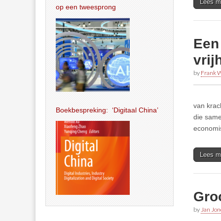
Lees m
op een tweesprong
Een
vrij
by
Frank W
van krac
Boekbespreking: ‘Digitaal China’
die same
economis
Lees m
Groo
by
Jan Jon