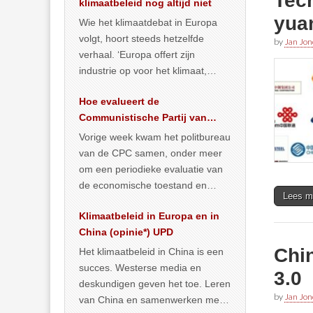
Tech
klimaatbeleid nog altijd niet
yua
Wie het klimaatdebat in Europa
volgt, hoort steeds hetzelfde
by
Jan Jon
verhaal. ‘Europa offert zijn
industrie op voor het klimaat,
terwijl China onder het mom van
Hoe evalueert de
vergroening
… >> lees meer
Communistische Partij van
China de economische
Vorige week kwam het politbureau
situatie?
van de CPC samen, onder meer
om een periodieke evaluatie van
de economische toestand en
Lees m
politiek te maken. We
Klimaatbeleid in Europa en in
publiceerden
… >> lees meer
China (opinie*) UPD
Chi
Het klimaatbeleid in China is een
succes. Westerse media en
3.0
deskundigen geven het toe. Leren
by
Jan Jon
van China en samenwerken met