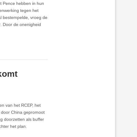
nt Pence hebben in hun
menwerking tegen het
val bestempelde, vroeg de
ur. Door de onenigheid
komt
en van het RCEP, het
t door China gepromoot
g doorzetten als buffer
hter het plan.