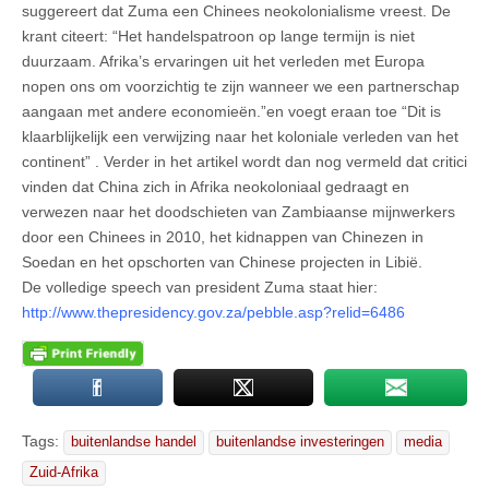
suggereert dat Zuma een Chinees neokolonialisme vreest. De
krant citeert: “Het handelspatroon op lange termijn is niet
duurzaam. Afrika’s ervaringen uit het verleden met Europa
nopen ons om voorzichtig te zijn wanneer we een partnerschap
aangaan met andere economieën.”en voegt eraan toe “Dit is
klaarblijkelijk een verwijzing naar het koloniale verleden van het
continent” . Verder in het artikel wordt dan nog vermeld dat critici
vinden dat China zich in Afrika neokoloniaal gedraagt en
verwezen naar het doodschieten van Zambiaanse mijnwerkers
door een Chinees in 2010, het kidnappen van Chinezen in
Soedan en het opschorten van Chinese projecten in Libië.
De volledige speech van president Zuma staat hier:
http://www.thepresidency.gov.za/pebble.asp?relid=6486
Tags:
buitenlandse handel
buitenlandse investeringen
media
Zuid-Afrika