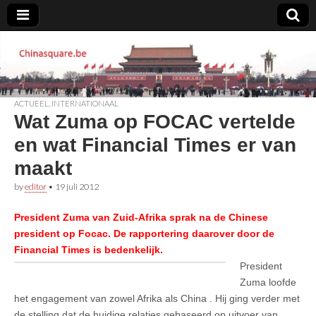
Chinasquare.be
ACTUEEL
,
INTERNATIONAAL
Wat Zuma op FOCAC vertelde
en wat Financial Times er van
maakt
by
editor
•
19 juli 2012
President Zuma van Zuid-Afrika sprak na de Chinese
president op Focac
. De rapportering daarover door de
Financial Times is bedenkelijk.
President
Zuma loofde
het engagement van zowel Afrika als China . Hij ging verder met
de stelling dat de huidige relaties gebaseerd op uitvoer van