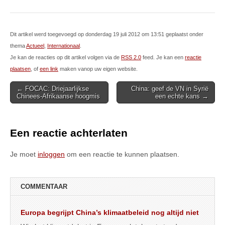
Dit artikel werd toegevoegd op donderdag 19 juli 2012 om 13:51 geplaatst onder
thema
Actueel
,
Internationaal
.
Je kan de reacties op dit artikel volgen via de
RSS 2.0
feed. Je kan een
reactie
plaatsen
, of
een link
maken vanop uw eigen website.
Post
← FOCAC: Driejaarlijkse
China: geef de VN in Syrië
Chinees-Afrikaanse hoogmis
een echte kans →
navigation
Een reactie achterlaten
Je moet
inloggen
om een reactie te kunnen plaatsen.
COMMENTAAR
Europa begrijpt China’s klimaatbeleid nog altijd niet