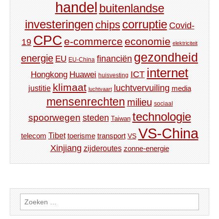
handel
buitenlandse
investeringen
corruptie
chips
Covid-
CPC
e-commerce
economie
19
elektriciteit
gezondheid
energie
financiën
EU
EU-China
internet
ICT
Hongkong
Huawei
huisvesting
klimaat
luchtvervuiling
justitie
media
luchtvaart
mensenrechten
milieu
sociaal
technologie
spoorwegen
steden
Taiwan
VS-China
Tibet
toerisme
transport
telecom
VS
Xinjiang
zijderoutes
zonne-energie
Zoeken
naar: