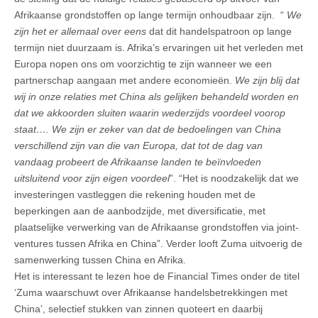
Afrikaanse grondstoffen op lange termijn onhoudbaar zijn. “
We
zijn het er allemaal over eens
dat dit handelspatroon op lange
termijn niet duurzaam is. Afrika’s ervaringen uit het verleden met
Europa nopen ons om voorzichtig te zijn wanneer we een
partnerschap aangaan met andere economieën.
We zijn blij dat
wij in onze relaties met China als gelijken behandeld worden en
dat we akkoorden sluiten waarin wederzijds voordeel voorop
staat…. We zijn er zeker van dat de bedoelingen van China
verschillend zijn van die van Europa, dat tot de dag van
vandaag probeert de Afrikaanse landen te beïnvloeden
uitsluitend voor zijn eigen voordeel
”. “Het is noodzakelijk dat we
investeringen vastleggen die rekening houden met de
beperkingen aan de aanbodzijde, met diversificatie, met
plaatselijke verwerking van de Afrikaanse grondstoffen via joint-
ventures tussen Afrika en China”. Verder looft Zuma uitvoerig de
samenwerking tussen China en Afrika.
Het is interessant te lezen hoe de Financial Times onder de titel
‘Zuma waarschuwt over Afrikaanse handelsbetrekkingen met
China’, selectief stukken van zinnen quoteert en daarbij