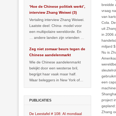
het land dan maar? ‘Dat
breidde 
‘Hoe de Chinese politiek werkt’,
… >> lees meer
vraag na
interview Zhang Weiwei (3)
van kart
Vertaling interview Zhang Weiwei.
Cola. De
Laatste deel: China- model voor
uit Zhan
een multipolaire wereldorde. En
in 2006 
… andere landen zijn vrienden of
handelsd
kunnen het worden.
miljard 
Zeg niet zomaar beurs tegen de
Nu is Zh
Chinese aandelenmarkt
Amerikaa
Wie de Chinese aandelenmarkt
wereldbe
bekijkt door een westerse bril,
sleutelro
begrijpt haar vaak maar half.
gebruikm
Waar beleggers in New York of
een capa
Londen vooral kijken naar winst,
machines
… >> lees meer
Shanghai
project 
PUBLICATIES
gepland:
Zhang oo
De Leestafel # 108: AI mondiaal