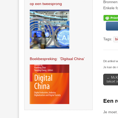
Bronnen:
op een tweesprong
Enkele f
Tags:
b
Boekbespreking: ‘Digitaal China’
Dit artikel
Je kan de r
Post
← McKin
tekort 
navigat
Een r
Je moet