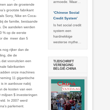
economisch
econoom Michael
armoede. Waar
komen aan de groeiende
wonder
Roberts. Het laat
China er de
’s grootste fabrikant
zien dat
‘Chinese Social
voorbije veertig
 als Sony, Nike en Coca-
… >> lees meer
Credit System’
jaar in slaagde
ij de familie, bestaande
meer dan 800
Is het social credit
 %. De aandelen werden
miljoen mensen
system een
0 % op de eerste
uit de armoede
hardnekkige
or die meer dan 5
… >> lees meer
westerse mythe of
de dagelijkse
s nog rijker dan de
realiteit in China?
ing, die de
dat vooruitzien een
TIJDSCHRIFT
VERENIGING
onale fabrikanten
BELGIË-CHINA
 hadden onze machines
rneming 11 gigantische
 is in aanbouw nabij
van de kosten van een
 miljoen $ investeringen
reld. In 2007 werd
na’s parlement.