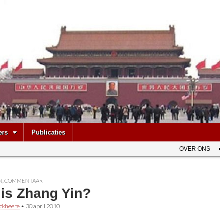
be
ers
Publicaties
OVER ONS
N
,
COMMENTAAR
 is Zhang Yin?
ckheere
•
30 april 2010