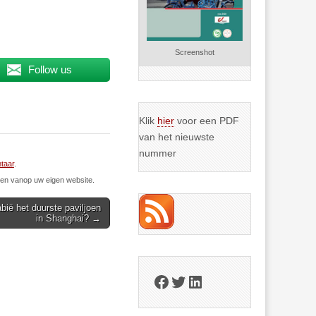
Screenshot
Follow us
Klik
hier
voor een PDF
van het nieuwste
nummer
taar
.
n vanop uw eigen website.
ië het duurste paviljoen
in Shanghai? →
Facebook
Twitter
LinkedIn