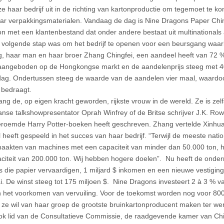
ze haar bedrijf uit in de richting van kartonproductie om tegemoet te 
ar verpakkingsmaterialen. Vandaag de dag is Nine Dragons Paper China
on met een klantenbestand dat onder andere bestaat uit multinationals
 volgende stap was om het bedrijf te openen voor een beursgang waarb
g, haar man en haar broer Zhang Chingfei, een aandeel heeft van 72
aangeboden op de Hongkongse markt en de aandelenprijs steeg met 4
ag. Ondertussen steeg de waarde van de aandelen vier maal, waardo
$ bedraagt.
ang de, op eigen kracht geworden, rijkste vrouw in de wereld. Ze is zelf
nse talkshowpresentator Oprah Winfrey of de Britse schrijver J.K. Rowl
roemde Harry Potter-boeken heeft geschreven. Zhang vertelde Xinhua 
l heeft gespeeld in het succes van haar bedrijf. “Terwijl de meeste nati
aakten van machines met een capaciteit van minder dan 50.000 ton,
citeit van 200.000 ton. Wij hebben hogere doelen”. Nu heeft de onde
 die papier vervaardigen, 1 miljard $ inkomen en een nieuwe vestiging
. De winst steeg tot 175 miljoen $. Nine Dragons investeert 2 à 3 % 
in het voorkomen van vervuiling. Voor de toekomst worden nog voor 800
 ze wil van haar groep de grootste bruinkartonproducent maken ter we
k lid van de Consultatieve Commissie, de raadgevende kamer van Chi