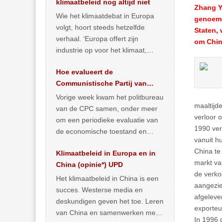
klimaatbeleid nog altijd niet
Zhang Yi
Wie het klimaatdebat in Europa
genoemd
volgt, hoort steeds hetzelfde
Staten,
verhaal. ‘Europa offert zijn
om Chin
industrie op voor het klimaat,
terwijl China onder het mom van
Hoe evalueert de
vergroening
… >> lees meer
Communistische Partij van
China de economische
Vorige week kwam het politbureau
maaltijd
situatie?
van de CPC samen, onder meer
verloor o
om een periodieke evaluatie van
1990 ver
de economische toestand en
vanuit h
politiek te maken. We
China te
Klimaatbeleid in Europa en in
publiceerden
… >> lees meer
markt va
China (opinie*) UPD
de verko
Het klimaatbeleid in China is een
aangezie
succes. Westerse media en
afgeleve
deskundigen geven het toe. Leren
exporteu
van China en samenwerken met
In 1996 