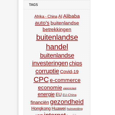
TAGS
Alibaba
AI
Afrika - China
auto's
buitenlandse
betrekkingen
buitenlandse
handel
buitenlandse
investeringen
chips
corruptie
Covid-19
CPC
e-commerce
economie
elektriciteit
energie
EU
EU-China
gezondheid
financiën
Hongkong
Huawei
huisvesting