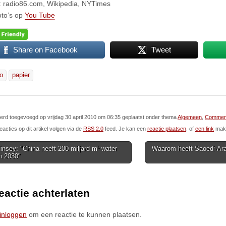
 radio86.com, Wikipedia, NYTimes
oto’s op
You Tube
Share on Facebook
Tweet
io
papier
 werd toegevoegd op vrijdag 30 april 2010 om 06:35 geplaatst onder thema
Algemeen
,
Commen
eacties op dit artikel volgen via de
RSS 2.0
feed. Je kan een
reactie plaatsen
, of
een link
make
sey: "China heeft 200 miljard m³ water
Waarom heeft Saoedi-Arab
in 2030"
ion
eactie achterlaten
inloggen
om een reactie te kunnen plaatsen.