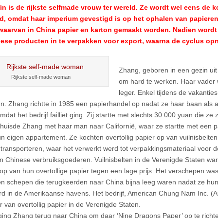
n is de rijkste selfmade vrouw ter wereld. Ze wordt wel eens de 
, omdat haar imperium gevestigd is op het ophalen van papieren 
 waarvan in China papier en karton gemaakt worden. Nadien wordt
ese producten in te verpakken voor export, waarna de cyclus opn
Zhang, geboren in een gezin uit
Rijkste self-made woman
om hard te werken. Haar vader wa
leger. Enkel tijdens de vakanties
en. Zhang richtte in 1985 een papierhandel op nadat ze haar baan als
mdat het bedrijf failliet ging. Zij startte met slechts 30.000 yuan die ze
huisde Zhang met haar man naar Californië, waar ze startte met een p
un eigen appartement. Ze kochten overtollig papier op van vuilnisbelte
 transporteren, waar het verwerkt werd tot verpakkingsmateriaal voor 
n Chinese verbruiksgoederen. Vuilnisbelten in de Verenigde Staten wa
op van hun overtollige papier tegen een lage prijs. Het verschepen w
n schepen die terugkeerden naar China bijna leeg waren nadat ze hu
rd in de Amerikaanse havens. Het bedrijf, American Chung Nam Inc. (A
r van overtollig papier in de Verenigde Staten.
ging Zhang terug naar China om daar ‘Nine Dragons Paper’ op te richte