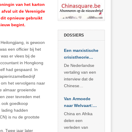
koningin van het karton
afval uit de Verenigde
 dit opnieuw gebruikt
ieuw begint.
DOSSIERS
 Heilongjiang, is gewoon
s een officier bij het
Een marxistische
 was er vlees bij de
crisistheorie
 accountant in Hongkong
voor vandaag
De Nederlandse
 zelf had gespaard. In
vertaling van een
apierinzamelbedrijf
interview dat de
n om het vervolgens naar
Chinese
de almaar groeiende
Academie voor
ren zeer tevreden met
Van Armoede
Sociale
as ook goedkoop
naar Welvaart:
Wetenschappen
n lading hadden
Wat Afrika kan
afnam van de
China en Afrika
CN) is nu de grootste
leren van
Britse
delen een
China’s
marxistische
verleden van
n. Twee jaar later