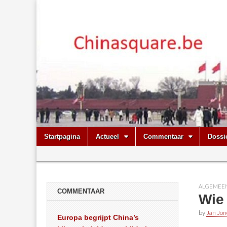
Chinasquare.
Skip
Main
Startpagina
Actueel
Commentaar
Dossi
to
menu
Sub
content
menu
ALGEMEE
COMMENTAAR
Wie
by
Jan Jon
Europa begrijpt China’s